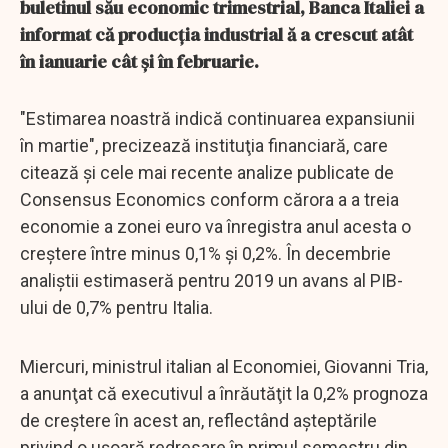
buletinul său economic trimestrial, Banca Italiei a
informat că producţia industrial ă a crescut atât
în ianuarie cât şi în februarie.
"Estimarea noastră indică continuarea expansiunii
în martie", precizează instituţia financiară, care
citează şi cele mai recente analize publicate de
Consensus Economics conform cărora a a treia
economie a zonei euro va înregistra anul acesta o
creştere între minus 0,1% şi 0,2%. În decembrie
analiştii estimaseră pentru 2019 un avans al PIB-
ului de 0,7% pentru Italia.
Miercuri, ministrul italian al Economiei, Giovanni Tria,
a anunţat că executivul a înrăutăţit la 0,2% prognoza
de creştere în acest an, reflectând aşteptările
privind o uşoară redresare în primul semestru din