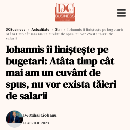
›
›
›
Iohannis îi linişteşte pe bugetari:
DCBusiness
Actualitate
Stiri
Atâta timp cât mai am un cuvânt de spus, nu vor exista tăieri de
salarii
Iohannis îi linişteşte pe
bugetari: Atâta timp cât
mai am un cuvânt de
spus, nu vor exista tăieri
de salarii
De
Mihai Ciobanu
13 APRILIE 2023