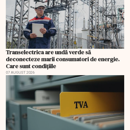
Transelectrica are undă verde să
deconecteze marii consumatori de energie.
Care sunt condițiile
07 AUGUST 2026