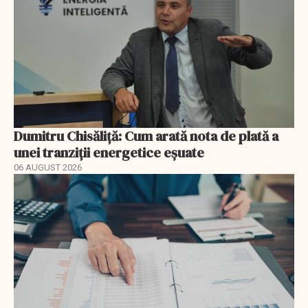
Dumitru Chisăliță: Cum arată nota de plată a
unei tranziții energetice eșuate
06 AUGUST 2026