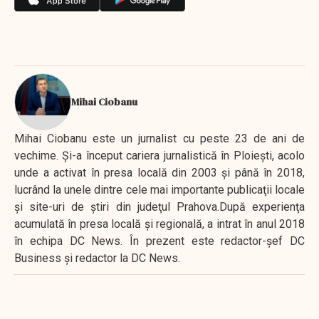
Mihai Ciobanu
Mihai Ciobanu este un jurnalist cu peste 23 de ani de
vechime. Şi-a început cariera jurnalistică în Ploieşti, acolo
unde a activat în presa locală din 2003 şi până în 2018,
lucrând la unele dintre cele mai importante publicaţii locale
şi site-uri de ştiri din judeţul Prahova.După experienţa
acumulată în presa locală şi regională, a intrat în anul 2018
în echipa DC News. În prezent este redactor-şef DC
Business şi redactor la DC News.