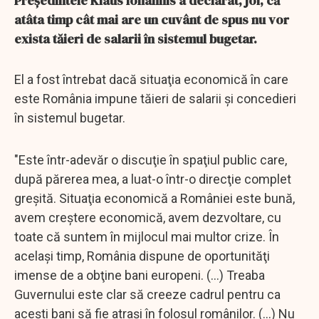
Preşedintele Klaus Iohannis a declarat, joi, că
atâta timp cât mai are un cuvânt de spus nu vor
exista tăieri de salarii în sistemul bugetar.
El a fost întrebat dacă situaţia economică în care
este România impune tăieri de salarii şi concedieri
în sistemul bugetar.
"Este într-adevăr o discuţie în spaţiul public care,
după părerea mea, a luat-o într-o direcţie complet
greşită. Situaţia economică a României este bună,
avem creştere economică, avem dezvoltare, cu
toate că suntem în mijlocul mai multor crize. În
acelaşi timp, România dispune de oportunităţi
imense de a obţine bani europeni. (...) Treaba
Guvernului este clar să creeze cadrul pentru ca
aceşti bani să fie atraşi în folosul românilor. (...) Nu