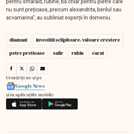
pentru smarald, rubine, ba chiar pentru pietre care
nu sunt prețioase, precum alexandrita, berilul sau
acvamarina”, au subliniat experții în domeniu.
diamant
investitii sclipitoare. valoare crestere
petre pretioase
safir
rubin
carat
Urmăriți-ne și pe
Google News
și în aplicațiile mobile