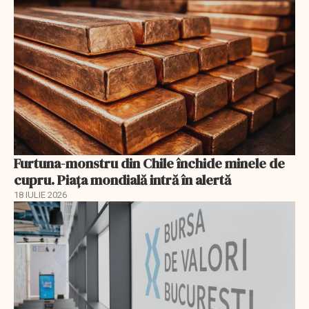
Furtuna-monstru din Chile închide minele de
cupru. Piața mondială intră în alertă
18 IULIE 2026