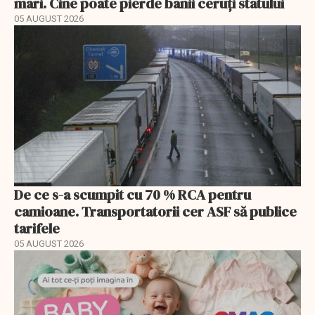
mari. Cine poate pierde banii ceruți statului
05 AUGUST 2026
De ce s-a scumpit cu 70 % RCA pentru
camioane. Transportatorii cer ASF să publice
tarifele
05 AUGUST 2026