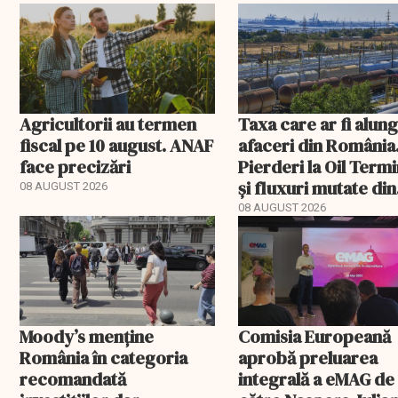
Agricultorii au termen
Taxa care ar fi alun
fiscal pe 10 august. ANAF
afaceri din România
face precizări
Pierderi la Oil Termi
și fluxuri mutate din
08 AUGUST 2026
Portul Constanța
08 AUGUST 2026
Moody’s menține
Comisia Europeană
România în categoria
aprobă preluarea
recomandată
integrală a eMAG de