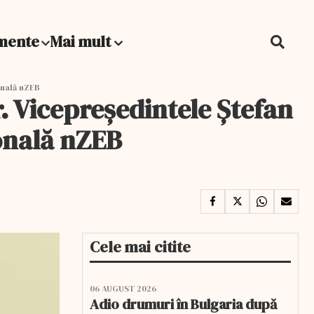
mente
Mai mult
onală nZEB
r. Vicepreşedintele Ştefan
ională nZEB
Cele mai citite
06 AUGUST 2026
Adio drumuri în Bulgaria după