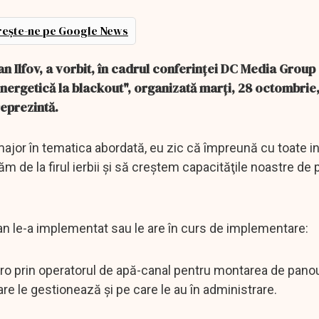
ește-ne pe Google News
n Ilfov, a vorbit, în cadrul conferinţei DC Media Group
nergetică la blackout", organizată marţi, 28 octombrie
reprezintă.
ajor în tematica abordată, eu zic că împreună cu toate ins
m de la firul ierbii şi să creştem capacităţile noastre de
n le-a implementat sau le are în curs de implementare:
o prin operatorul de apă-canal pentru montarea de panou
are le gestionează şi pe care le au în administrare.