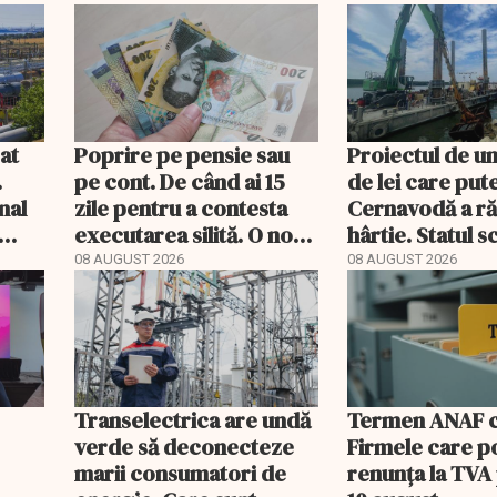
gat
Poprire pe pensie sau
Proiectul de un
.
pe cont. De când ai 15
de lei care put
nal
zile pentru a contesta
Cernavodă a r
executarea silită. O nouă
hârtie. Statul 
decizie CCR
acum barje în 
08 AUGUST 2026
08 AUGUST 2026
Transelectrica are undă
Termen ANAF ch
verde să deconecteze
Firmele care p
marii consumatori de
renunța la TVA