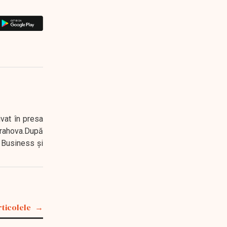
ivat în presa
 Prahova.După
 Business şi
rticolele