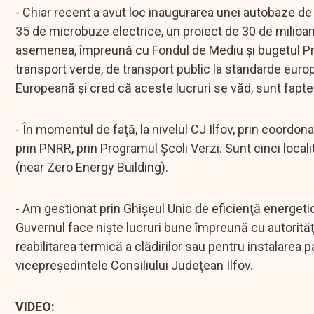
- Chiar recent a avut loc inaugurarea unei autobaze de 
35 de microbuze electrice, un proiect de 30 de milioane
asemenea, împreună cu Fondul de Mediu şi bugetul Pri
transport verde, de transport public la standarde euro
Europeană şi cred că aceste lucruri se văd, sunt fapt
- În momentul de faţă, la nivelul CJ Ilfov, prin coordon
prin PNRR, prin Programul Şcoli Verzi. Sunt cinci local
(near Zero Energy Building).
- Am gestionat prin Ghişeul Unic de eficienţă energet
Guvernul face nişte lucruri bune împreună cu autorităţi
reabilitarea termică a clădirilor sau pentru instalarea 
vicepreşedintele Consiliului Judeţean Ilfov.
VIDEO: