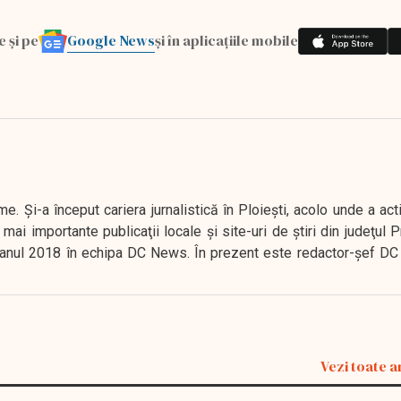
Google News
e și pe
și în aplicațiile mobile
. Şi-a început cariera jurnalistică în Ploieşti, acolo unde a act
mai importante publicaţii locale şi site-uri de ştiri din judeţul
 în anul 2018 în echipa DC News. În prezent este redactor-şef DC
Vezi toate a