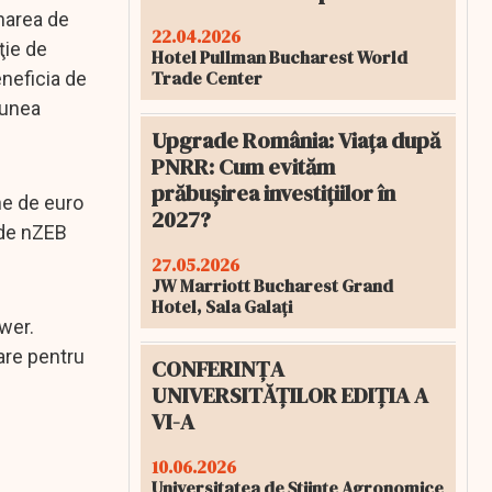
onarea de
22.04.2026
ţie de
Hotel Pullman Bucharest World
Trade Center
neficia de
iunea
Upgrade România: Viața după
PNRR: Cum evităm
prăbușirea investițiilor în
ane de euro
2027?
rde nZEB
27.05.2026
JW Marriott Bucharest Grand
Hotel, Sala Galați
wer.
iare pentru
CONFERINȚA
UNIVERSITĂȚILOR EDIȚIA A
VI-A
10.06.2026
Universitatea de Științe Agronomice