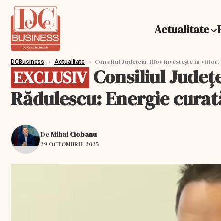
Actualitate
›
›
Consiliul Județean Ilfov investește în viito
DCBusiness
Actualitate
Consiliul Județe
EXCLUSIV
Rădulescu: Energie curat
De
Mihai Ciobanu
29 OCTOMBRIE 2025