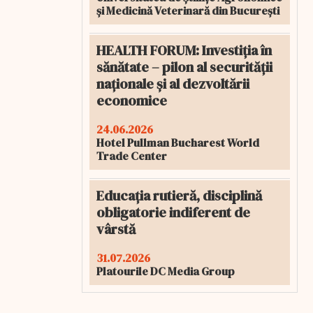
și Medicină Veterinară din București
HEALTH FORUM: Investiția în
sănătate – pilon al securității
naționale și al dezvoltării
economice
24.06.2026
Hotel Pullman Bucharest World
Trade Center
Educația rutieră, disciplină
obligatorie indiferent de
vârstă
31.07.2026
Platourile DC Media Group