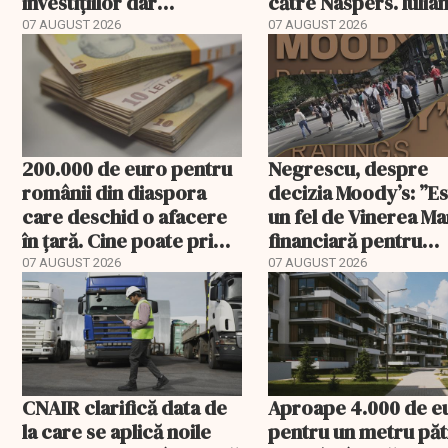
investițiilor dar
către Naspers. Iulia
transmite un
Stanciu iese din
07 AUGUST 2026
07 AUGUST 2026
avertisment
acționariat
200.000 de euro pentru
Negrescu, despre
românii din diaspora
decizia Moody’s: ”E
care deschid o afacere
un fel de Vinerea M
în țară. Cine poate primi
financiară pentru
banii și ce trebuie
România”. Miza nu s
07 AUGUST 2026
07 AUGUST 2026
rambursat
încheie în această s
CNAIR clarifică data de
Aproape 4.000 de e
la care se aplică noile
pentru un metru păt