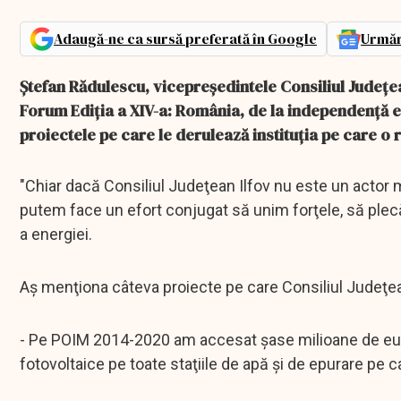
Adaugă-ne ca sursă preferată în Google
Urmăr
Ștefan Rădulescu, vicepreședintele Consiliul Județea
Forum Ediția a XIV-a: România, de la independență e
proiectele pe care le derulează instituţia pe care o 
"Chiar dacă Consiliul Judeţean Ilfov nu este un actor m
putem face un efort conjugat să unim forţele, să plecă
a energiei.
Aş menţiona câteva proiecte pe care Consiliul Judeţea
- Pe POIM 2014-2020 am accesat şase milioane de eur
fotovoltaice pe toate staţiile de apă şi de epurare pe c