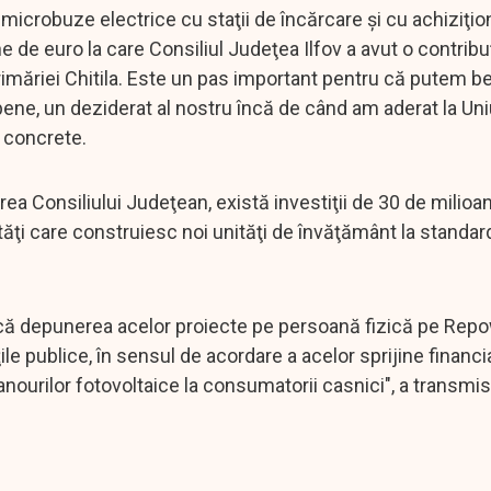
microbuze electrice cu staţii de încărcare şi cu achiziţi
 de euro la care Consiliul Judeţea Ilfov a avut o contribu
măriei Chitila. Este un pas important pentru că putem be
pene, un deziderat al nostru încă de când am aderat la Un
e concrete.
area Consiliului Judeţean, există investiţii de 30 de milio
ităţi care construiesc noi unităţi de învăţământ la standa
ică depunerea acelor proiecte pe persoană fizică pe Repo
le publice, în sensul de acordare a acelor sprijine financ
panourilor fotovoltaice la consumatorii casnici", a transmis