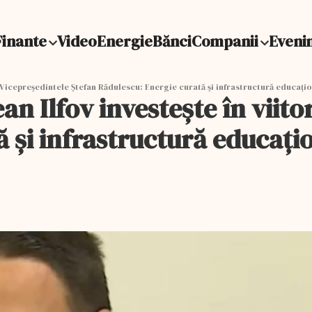
Finante
Video
Energie
Bănci
Companii
Eveni
r. Vicepreşedintele Ştefan Rădulescu: Energie curată și infrastructură educați
an Ilfov investește în viito
ă și infrastructură educaț