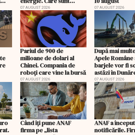
n
energie. Care sunt
10 august
condițiile
07 AUGUST 2026
07 AUGUST 2026
Pariul de 900 de
După mai multe
ste
milioane de dolari al
Apele Române 
are
Chinei. Compania de
barjele vor fi 
roboți care vine la bursă
astăzi în Dunăr
e
07 AUGUST 2026
07 AUGUST 2026
eară
uro
Când îți pune ANAF
ANAF a începu
rat.
firma pe „lista
notificările. Fi