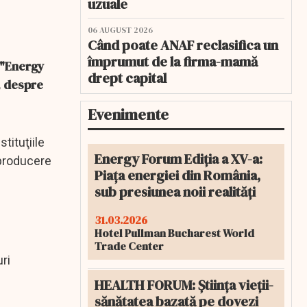
uzuale
06 AUGUST 2026
Când poate ANAF reclasifica un
împrumut de la firma-mamă
 "Energy
drept capital
, despre
Evenimente
tituţiile
Energy Forum Ediția a XV-a:
 producere
Piața energiei din România,
sub presiunea noii realități
31.03.2026
Hotel Pullman Bucharest World
Trade Center
ri
HEALTH FORUM: Știința vieții-
sănătatea bazată pe dovezi