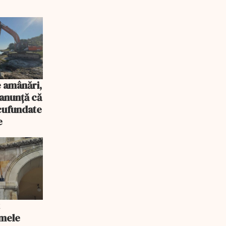
 amânări,
anunță că
scufundate
e
t
rmele