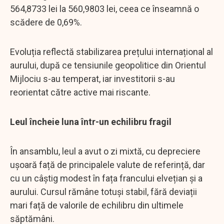
564,8733 lei la 560,9803 lei, ceea ce înseamnă o
scădere de 0,69%.
Evoluția reflectă stabilizarea prețului internațional al
aurului, după ce tensiunile geopolitice din Orientul
Mijlociu s-au temperat, iar investitorii s-au
reorientat către active mai riscante.
Leul încheie luna într-un echilibru fragil
În ansamblu, leul a avut o zi mixtă, cu depreciere
ușoară față de principalele valute de referință, dar
cu un câștig modest în fața francului elvețian și a
aurului. Cursul rămâne totuși stabil, fără deviații
mari față de valorile de echilibru din ultimele
săptămâni.