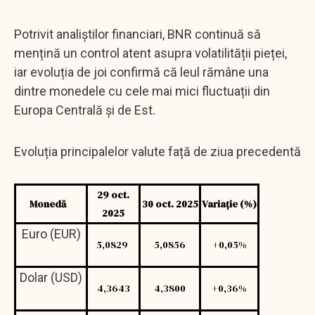
Potrivit analiștilor financiari, BNR continuă să
mențină un control atent asupra volatilității pieței,
iar evoluția de joi confirmă că leul rămâne una
dintre monedele cu cele mai mici fluctuații din
Europa Centrală și de Est.
Evoluția principalelor valute față de ziua precedentă
29 oct.
Monedă
30 oct. 2025
Variație (%)
2025
Euro (EUR)
5,0829
5,0856
+0,05%
Dolar (USD)
4,3643
4,3800
+0,36%