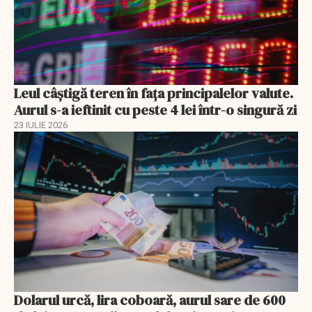
Leul câștigă teren în fața principalelor valute.
Aurul s-a ieftinit cu peste 4 lei într-o singură zi
23 IULIE 2026
Dolarul urcă, lira coboară, aurul sare de 600