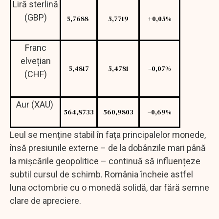
Liră sterlină
(GBP)
5,7688
5,7719
+0,05%
Franc
elvețian
5,4817
5,4781
–0,07%
(CHF)
Aur (XAU)
564,8733
560,9803
–0,69%
Leul se menține stabil în fața principalelor monede,
însă presiunile externe – de la dobânzile mari până
la mișcările geopolitice – continuă să influențeze
subtil cursul de schimb. România încheie astfel
luna octombrie cu o monedă solidă, dar fără semne
clare de apreciere.