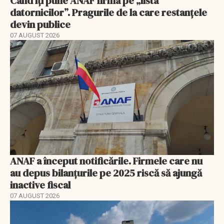
Când îți pune ANAF firma pe „lista
datornicilor”. Pragurile de la care restanțele
devin publice
07 AUGUST 2026
ANAF a început notificările. Firmele care nu
au depus bilanțurile pe 2025 riscă să ajungă
inactive fiscal
07 AUGUST 2026