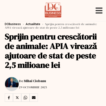
›
›
Sprijin pentru crescătorii de animale:
DCBusiness
Actualitate
APIA virează ajutoare de stat de peste 2,5 milioane lei
Sprijin pentru crescătorii
de animale: APIA virează
ajutoare de stat de peste
2,5 milioane lei
De
Mihai Ciobanu
29 OCTOMBRIE 2025