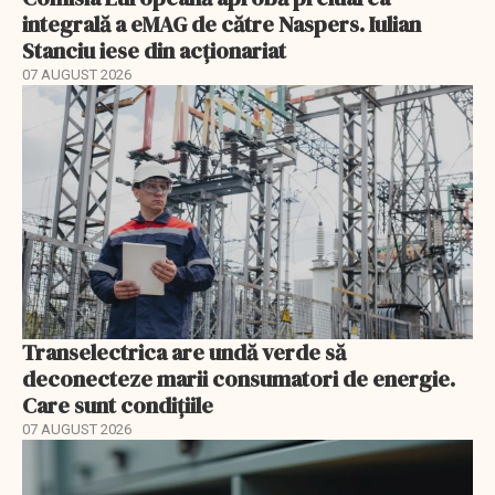
integrală a eMAG de către Naspers. Iulian
Stanciu iese din acționariat
07 AUGUST 2026
Transelectrica are undă verde să
deconecteze marii consumatori de energie.
Care sunt condițiile
07 AUGUST 2026