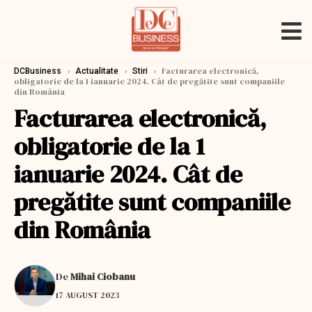
›
›
›
Facturarea electronică,
DCBusiness
Actualitate
Stiri
obligatorie de la 1 ianuarie 2024. Cât de pregătite sunt companiile
din România
Facturarea electronică,
obligatorie de la 1
ianuarie 2024. Cât de
pregătite sunt companiile
din România
De
Mihai Ciobanu
17 AUGUST 2023