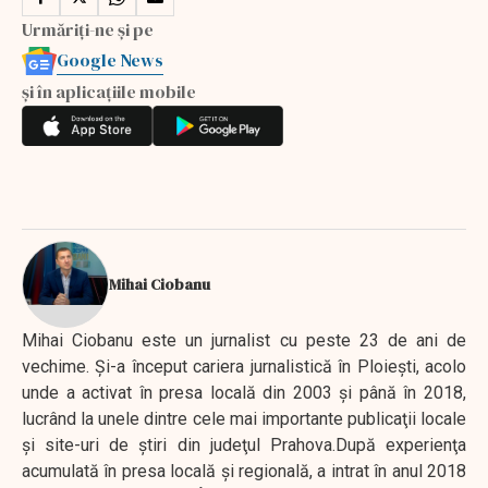
Urmăriți-ne și pe
Google News
și în aplicațiile mobile
Mihai Ciobanu
Mihai Ciobanu este un jurnalist cu peste 23 de ani de
vechime. Şi-a început cariera jurnalistică în Ploieşti, acolo
unde a activat în presa locală din 2003 şi până în 2018,
lucrând la unele dintre cele mai importante publicaţii locale
şi site-uri de ştiri din judeţul Prahova.După experienţa
acumulată în presa locală şi regională, a intrat în anul 2018