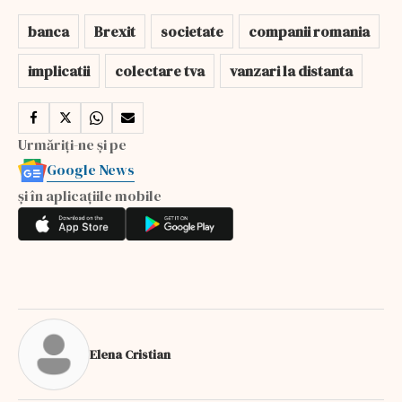
banca
Brexit
societate
companii romania
implicatii
colectare tva
vanzari la distanta
Urmăriți-ne și pe
Google News
și în aplicațiile mobile
Elena Cristian