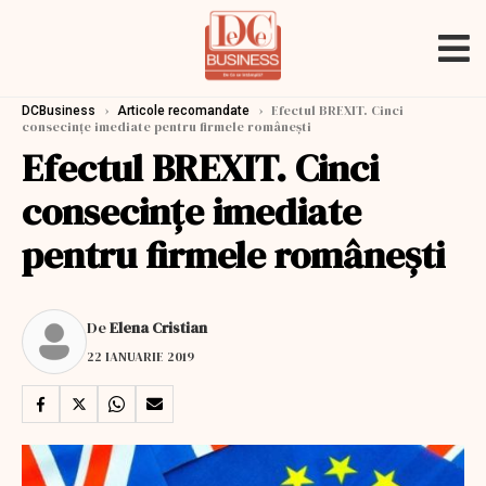
›
›
Efectul BREXIT. Cinci
DCBusiness
Articole recomandate
consecințe imediate pentru firmele românești
Efectul BREXIT. Cinci
consecințe imediate
pentru firmele românești
De
Elena Cristian
22 IANUARIE 2019