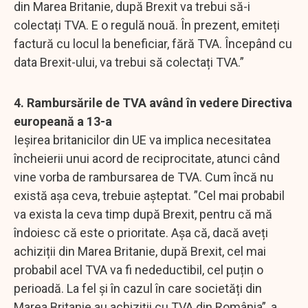
din Marea Britanie, după Brexit va trebui să-i
colectați TVA. E o regulă nouă. În prezent, emiteți
factură cu locul la beneficiar, fără TVA. Începând cu
data Brexit-ului, va trebui să colectați TVA.”
4. Rambursările de TVA având în vedere Directiva
europeană a 13-a
Ieșirea britanicilor din UE va implica necesitatea
încheierii unui acord de reciprocitate, atunci când
vine vorba de rambursarea de TVA. Cum încă nu
există așa ceva, trebuie așteptat. ”Cel mai probabil
va exista la ceva timp după Brexit, pentru că mă
îndoiesc că este o prioritate. Așa că, dacă aveți
achiziții din Marea Britanie, după Brexit, cel mai
probabil acel TVA va fi nedeductibil, cel puțin o
perioadă. La fel și în cazul în care societăți din
Marea Britanie au achiziții cu TVA din România”, a