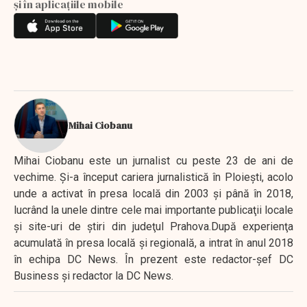
și în aplicațiile mobile
Mihai Ciobanu
Mihai Ciobanu este un jurnalist cu peste 23 de ani de
vechime. Şi-a început cariera jurnalistică în Ploieşti, acolo
unde a activat în presa locală din 2003 şi până în 2018,
lucrând la unele dintre cele mai importante publicaţii locale
şi site-uri de ştiri din judeţul Prahova.După experienţa
acumulată în presa locală şi regională, a intrat în anul 2018
în echipa DC News. În prezent este redactor-şef DC
Business şi redactor la DC News.