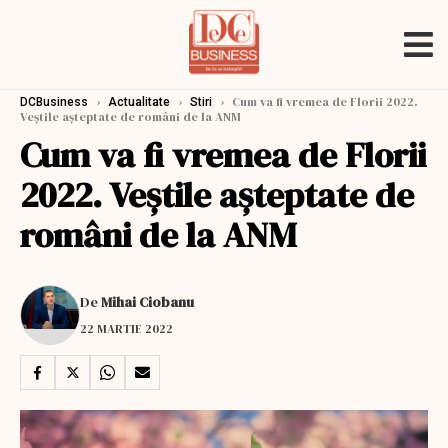
›
›
›
Cum va fi vremea de Florii 2022.
DCBusiness
Actualitate
Stiri
Veştile aşteptate de români de la ANM
Cum va fi vremea de Florii
2022. Veştile aşteptate de
români de la ANM
De
Mihai Ciobanu
22 MARTIE 2022