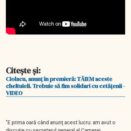
Citeşte şi:
Ciolacu, anunţ în premieră: TĂIEM aceste
cheltuieli. Trebuie să fim solidari cu cetăţenii -
VIDEO
"E prima oară când anunţ acest lucru: am avut o
discuţie cu secretarul general al Camerei