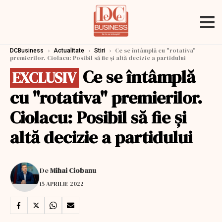
›
›
›
Ce se întâmplă cu "rotativa"
DCBusiness
Actualitate
Stiri
premierilor. Ciolacu: Posibil să fie şi altă decizie a partidului
Ce se întâmplă
EXCLUSIV
cu "rotativa" premierilor.
Ciolacu: Posibil să fie şi
altă decizie a partidului
De
Mihai Ciobanu
15 APRILIE 2022