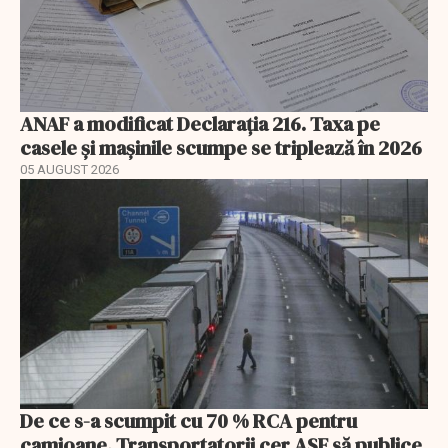
ANAF a modificat Declarația 216. Taxa pe
casele și mașinile scumpe se triplează în 2026
05 AUGUST 2026
De ce s-a scumpit cu 70 % RCA pentru
camioane. Transportatorii cer ASF să publice