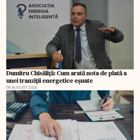
Dumitru Chisăliță: Cum arată nota de plată a
unei tranziții energetice eșuate
06 AUGUST 2026