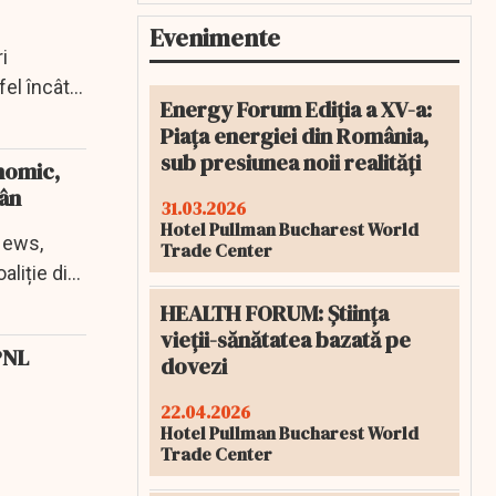
Evenimente
i
fel încât
Energy Forum Ediția a XV-a:
Piața energiei din România,
sub presiunea noii realități
onomic,
mân
31.03.2026
Hotel Pullman Bucharest World
News,
Trade Center
liție din
HEALTH FORUM: Știința
vieții-sănătatea bazată pe
 PNL
dovezi
22.04.2026
Hotel Pullman Bucharest World
Trade Center