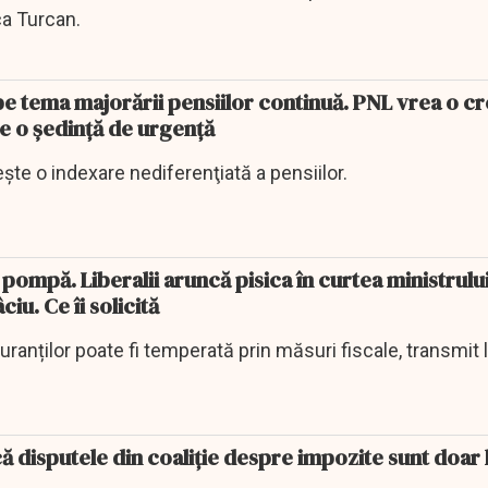
ca Turcan.
 pe tema majorării pensiilor continuă. PNL vrea o c
re o şedinţă de urgenţă
şte o indexare nediferenţiată a pensiilor.
 pompă. Liberalii aruncă pisica în curtea ministrulu
iu. Ce îi solicită
ranților poate fi temperată prin măsuri fiscale, transmit li
ă disputele din coaliţie despre impozite sunt doar 