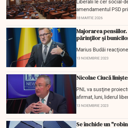
Liberalii le cer social
amendamentul PSD prin 
dizabilităţi.
18 MARTIE 2026
Majorarea pensiilor. B
părinților și bunicilo
Marius Budăi reacţionea
13 NOIEMBRIE 2023
Nicolae Ciucă linișt
PNL va susţine proiectu
afirmat, luni, liderul lib
13 NOIEMBRIE 2023
Se închide un "robine