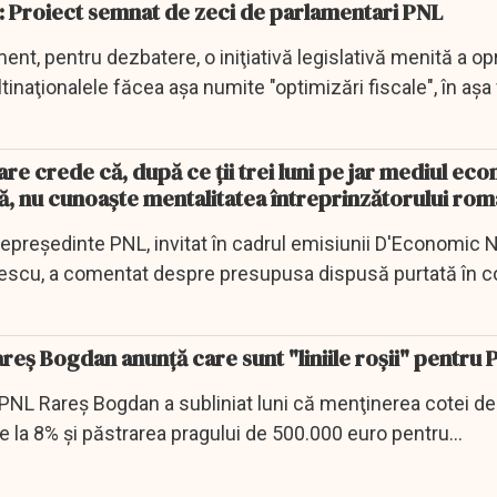
Proiect semnat de zeci de parlamentari PNL
ent, pentru dezbatere, o iniţiativă legislativă menită a opr
inaţionalele făcea aşa numite "optimizări fiscale", în aşa 
re crede că, după ce ții trei luni pe jar mediul ec
ită, nu cunoaște mentalitatea întreprinzătorului ro
epreședinte PNL, invitat în cadrul emisiunii D'Economic 
scu, a comentat despre presupusa dispusă purtată în coa
areş Bogdan anunţă care sunt "liniile roşii" pentru
PNL Rareş Bogdan a subliniat luni că menţinerea cotei de
e la 8% şi păstrarea pragului de 500.000 euro pentru
intă "linii...