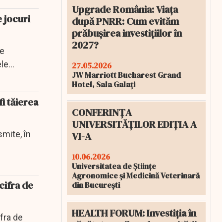
Upgrade România: Viața
 jocuri
după PNRR: Cum evităm
prăbușirea investițiilor în
2027?
de
ele
27.05.2026
JW Marriott Bucharest Grand
Hotel, Sala Galați
i tăierea
CONFERINȚA
UNIVERSITĂȚILOR EDIȚIA A
mite, în
VI-A
10.06.2026
Universitatea de Științe
Agronomice și Medicină Veterinară
cifra de
din București
HEALTH FORUM: Investiția în
fra de