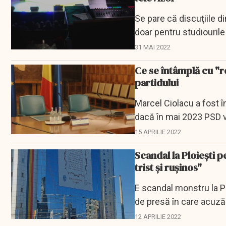
Se pare că discuţiile 
doar pentru studiourile
31 MAI 2022
Ce se întâmplă cu "ro
partidului
Marcel Ciolacu a fost în
dacă în mai 2023 PSD v
15 APRILIE 2022
Scandal la Ploieşti 
trist şi ruşinos"
E scandal monstru la Pr
de presă în care acuză
primăria e...
12 APRILIE 2022