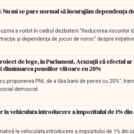
 Nu mi se pare normal să încurajăm dependența de
ozma a vorbit în cadrul dezbaterii ”Reducerea riscurilor 
stracţie şi dependenţa de jocuri de noroc” despre inițiativ
iect de lege, în Parlament. Acuzaţii că efectul ar f
și diminuarea pensiilor viitoare cu 20%
u propunerea PNL de a tăia banii de pensii cu 20%", trans
social-democrat.
or la vehiculata introducere a impozitului de 1% din 
ativă la vehiculata introducere a impozitului de 1% din ci