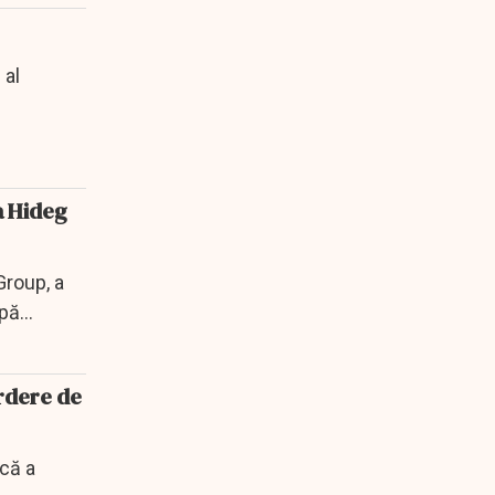
 al
na Hideg
Group, a
upă
erdere de
că a