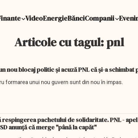
Finante
Video
Energie
Bănci
Companii
Eveni
Articole cu tagul: pnl
n nou blocaj politic şi acuză PNL că şi-a schimbat 
tru formarea unui nou guvern sunt din nou în impas.
 respingerea pachetului de solidaritate. PNL - apel 
PSD anunţă că merge "până la capăt"