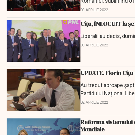
României, subliniind o 
03 APRILIE 2022
Cîţu, ÎNLOCUIT la şe
Liberalii au decis, dum
03 APRILIE 2022
UPDATE. Florin Cîţu 
Au trecut aproape șapte 
Partidului Național Libe
02 APRILIE 2022
Reforma sistemului de
Mondiale