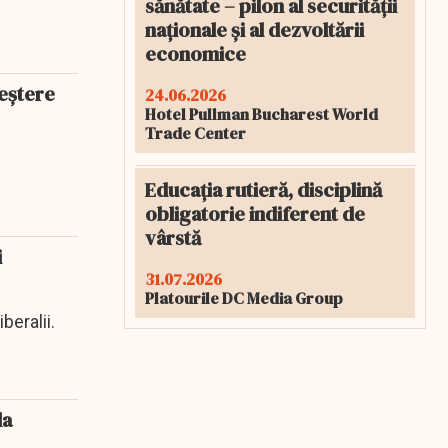
sănătate – pilon al securității
naționale și al dezvoltării
economice
reştere
24.06.2026
Hotel Pullman Bucharest World
Trade Center
Educația rutieră, disciplină
obligatorie indiferent de
vârstă
i
31.07.2026
Platourile DC Media Group
beralii.
la