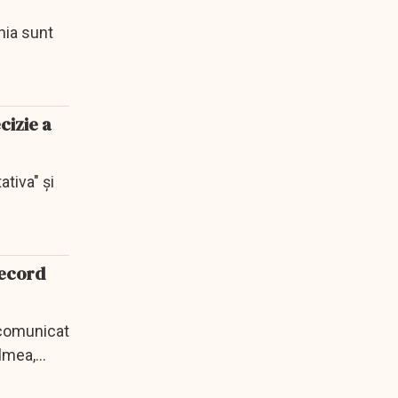
nia sunt
cizie a
ativa" şi
record
n comunicat
lmea,