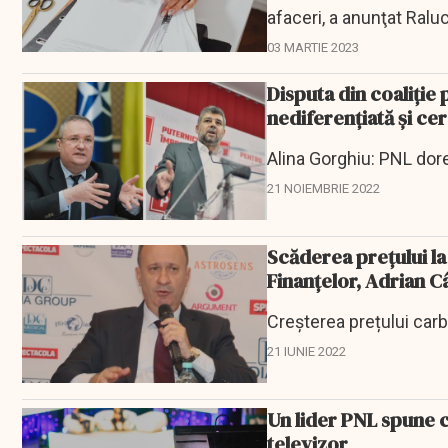
afaceri, a anunţat Ralu
03 MARTIE 2023
Disputa din coaliţie
nediferenţiată şi ce
Alina Gorghiu: PNL dore
21 NOIEMBRIE 2022
Scăderea preţului la
Finanţelor, Adrian Câc
Creșterea prețului carbu
21 IUNIE 2022
Un lider PNL spune c
televizor