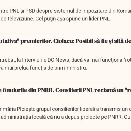
dintre PNL şi PSD despre sistemul de impozitare din Româ
 de televiziune. Cel puţin aşa spune un lider PNL.
tativa" premierilor. Ciolacu: Posibil să fie şi altă de
trebat, la Interviurile DC News, dacă va mai funcţiona "rot
a mai prelua funcţia de prim-ministru.
pe fondurile din PNRR. Consilierii PNL reclamă un "
imăria Ploieşti: grupul consilierilor liberali a transmis u
 administraţia locală că nu a depus proiecte pe PNRR. Cu