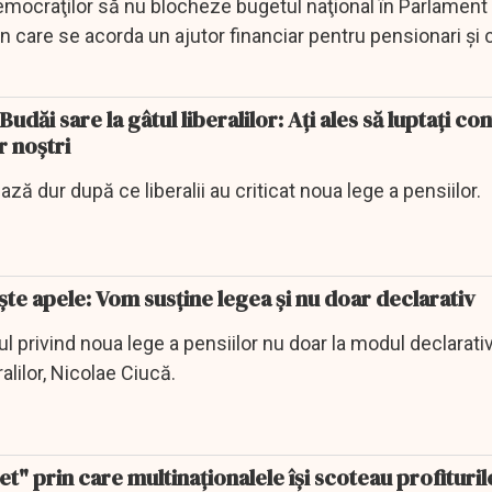
-democraţilor să nu blocheze bugetul naţional în Parlamen
care se acorda un ajutor financiar pentru pensionari şi c
udăi sare la gâtul liberalilor: Ați ales să luptați co
r noștri
ză dur după ce liberalii au criticat noua lege a pensiilor.
ește apele: Vom susține legea și nu doar declarativ
l privind noua lege a pensiilor nu doar la modul declarativ
eralilor, Nicolae Ciucă.
t" prin care multinaţionalele îşi scoteau profituril