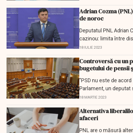
Adrian Cozma (PNL):
de noroc
Deputatul PNL Adrian C
cazinou: limita între di
legislative care...
18 IULIE 2023
Controversă cu un pro
bugetului de pensii 
"PSD nu este de acord c
Parlament, un deputat 
18 MARTIE 2023
Alternativa liberalil
afaceri
PNL are o măsură altern