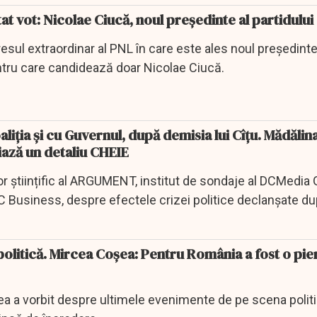
t vot: Nicolae Ciucă, noul preşedinte al partidului
sul extraordinar al PNL în care este ales noul preşedinte
entru care candidează doar Nicolae Ciucă.
aliţia şi cu Guvernul, după demisia lui Cîţu. Mădăli
ază un detaliu CHEIE
r științific al ARGUMENT, institut de sondaje al DCMedia 
i DC Business, despre efectele crizei politice declanşate d
olitică. Mircea Coșea: Pentru România a fost o pi
a a vorbit despre ultimele evenimente de pe scena politi