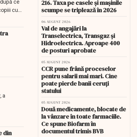
t după ce
216. Taxa pe casele și mașinile
scumpe se triplează în 2026
opiii cu
06 AUGUST 2026
Val de angajări la
ntra
Transelectrica, Transgaz și
Hidroelectrica. Aproape 400
de posturi aprobate
05 AUGUST 2026
CCR pune frână proceselor
pentru salarii mai mari. Cine
poate pierde banii ceruți
statului
, a
05 AUGUST 2026
Două medicamente, blocate de
la vânzare în toate farmaciile.
Ce spune Biofarm în
documentul trimis BVB
e din