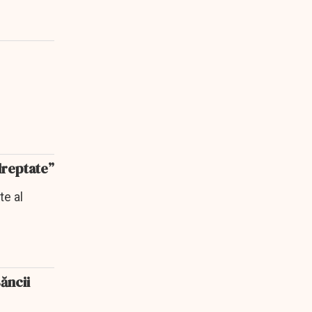
dreptate”
te al
ăncii