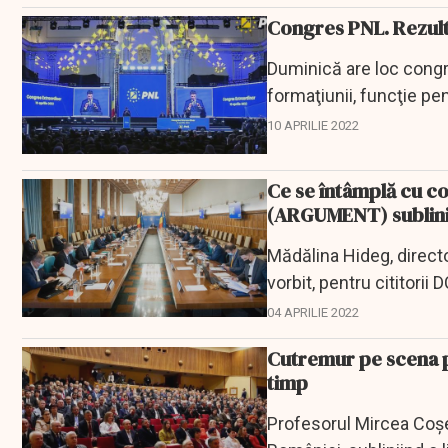
Congres PNL. Rezulta
Duminică are loc congre
formaţiunii, funcţie p
10 APRILIE 2022
Ce se întâmplă cu co
(ARGUMENT) sublini
Mădălina Hideg, directo
vorbit, pentru cititori
demisia lui Florin...
04 APRILIE 2022
Cutremur pe scena p
timp
Profesorul Mircea Coșe