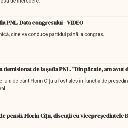
lipsă de încredere.
fia PNL. Data congresului - VIDEO
inică, cine va conduce partidul până la congres.
a demisionat de la șefia PNL. ”Din păcate, am avut 
luni de cânt Florin Cîțu a fost ales în funcția de președin
ral.
 pensii. Florin Cîţu, discuţii cu vicepreședintele B