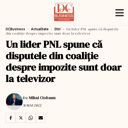
›
›
›
Un lider PNL spune că disputele
DCBusiness
Actualitate
Stiri
din coaliţie despre impozite sunt doar la televizor
Un lider PNL spune că
disputele din coaliţie
despre impozite sunt doar
la televizor
De
Mihai Ciobanu
31 MAI 2022