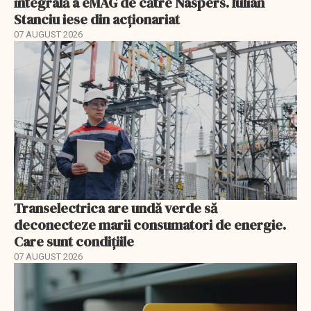
integrală a eMAG de către Naspers. Iulian
Stanciu iese din acționariat
07 AUGUST 2026
Transelectrica are undă verde să
deconecteze marii consumatori de energie.
Care sunt condițiile
07 AUGUST 2026