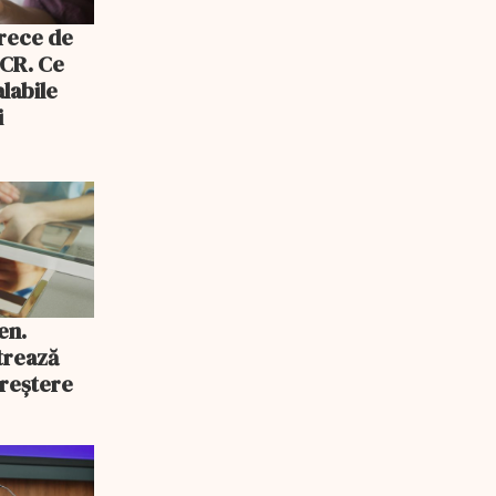
trece de
CCR. Ce
labile
i
en.
trează
reștere