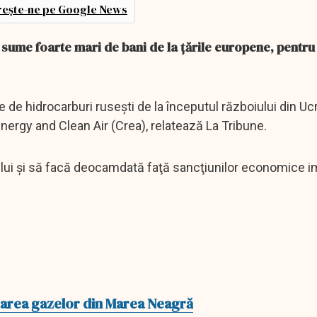
ește-ne pe Google News
 sume foarte mari de bani de la ţările europene, pentru 
e de hidrocarburi ruseşti de la începutul războiului din Uc
Energy and Clean Air (Crea), relatează La Tribune.
boiului şi să facă deocamdată faţă sancţiunilor economice
atarea gazelor din Marea Neagră