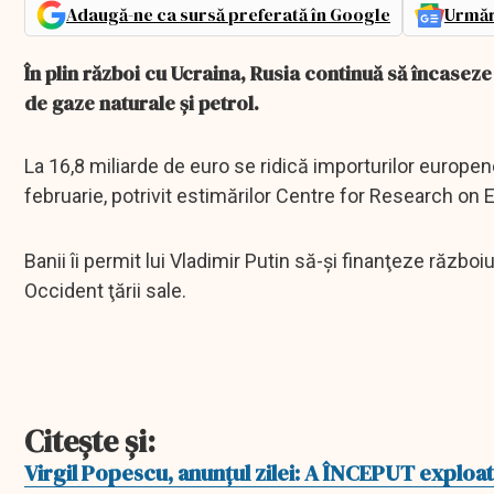
Adaugă-ne ca sursă preferată în Google
Urmăr
În plin război cu Ucraina, Rusia continuă să încaseze
de gaze naturale şi petrol.
La 16,8 miliarde de euro se ridică importurilor europen
februarie, potrivit estimărilor Centre for Research on 
Banii îi permit lui Vladimir Putin să-şi finanţeze răz
Occident ţării sale.
Citeşte şi:
Virgil Popescu, anunţul zilei: A ÎNCEPUT explo