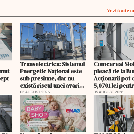
Vezi toate a
Transelectrica: Sistemul
Comcereal Slo
umut
Energetic Național este
pleacă de la Bu
rept
sub presiune, dar nu
Acționarii pot 
există riscul unei avarii
5,0701 lei pent
majore
acțiune
05 AUGUST 2026
05 AUGUST 2026