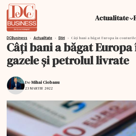
Actualitate
›
›
›
Câţi bani a băgat Europa în conturile 
DCBusiness
Actualitate
Stiri
Câţi bani a băgat Europa î
gazele şi petrolul livrate
De
Mihai Ciobanu
23 MARTIE 2022