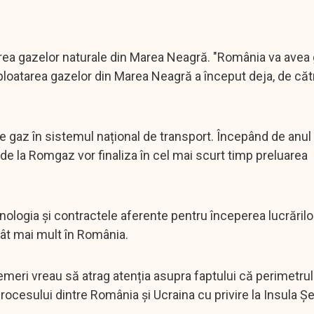
tarea gazelor naturale din Marea Neagră. "România va avea 
xploatarea gazelor din Marea Neagră a început deja, de cătr
e gaz în sistemul național de transport. Începând de anul
de la Romgaz vor finaliza în cel mai scurt timp preluarea
nologia și contractele aferente pentru începerea lucrărilor
cât mai mult în România.
emeri vreau să atrag atenția asupra faptului că perimetru
ocesului dintre România și Ucraina cu privire la Insula Șer