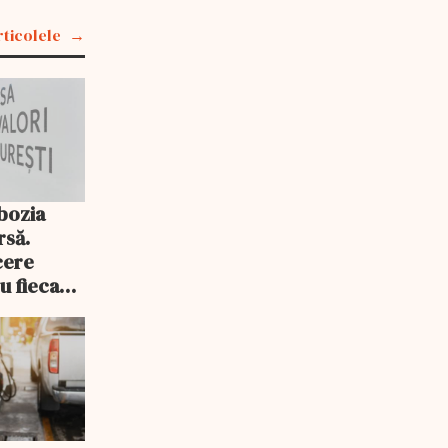
rticolele
bozia
rsă.
cere
ru fiecare