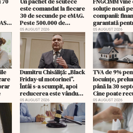
u 70
Un pachet de scutece
FNGCIMM vine 
este comandat la fiecare
soluție nouă p
30 de secunde pe eMAG.
companii: fina
 ASF
Peste 500.000 de
garantată pent
comenzi pentru
carburant și t
05 AUGUST 2026
05 AUGUST 2026
bebeluși au fost cu
livrare a doua
ile
Dumitru Chisăliță: „Black
TVA de 9% pen
 care
Friday-ul motorinei”.
locuințe, prelu
orar
Întâi s-a scumpit, apoi
până la 30 sep
e
reducerea este vândută
Cine poate re
drept ajutor
diferența de ta
05 AUGUST 2026
05 AUGUST 2026