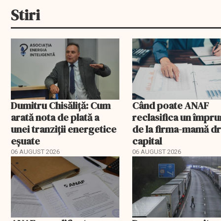
Stiri
Dumitru Chisăliță: Cum
Când poate ANAF
arată nota de plată a
reclasifica un împr
unei tranziții energetice
de la firma-mamă d
eșuate
capital
06 AUGUST 2026
06 AUGUST 2026