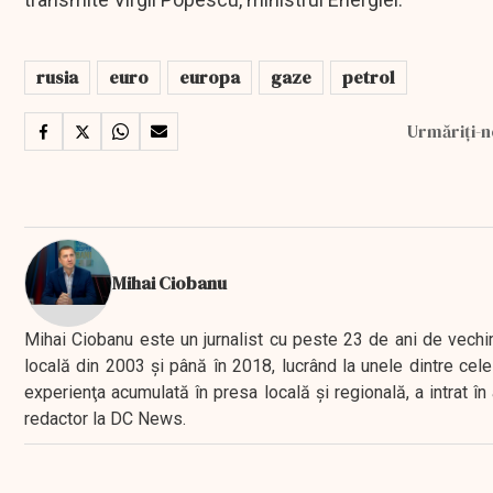
rusia
euro
europa
gaze
petrol
Urmăriți-n
Mihai Ciobanu
Mihai Ciobanu este un jurnalist cu peste 23 de ani de vechime
locală din 2003 şi până în 2018, lucrând la unele dintre cele 
experienţa acumulată în presa locală şi regională, a intrat
redactor la DC News.