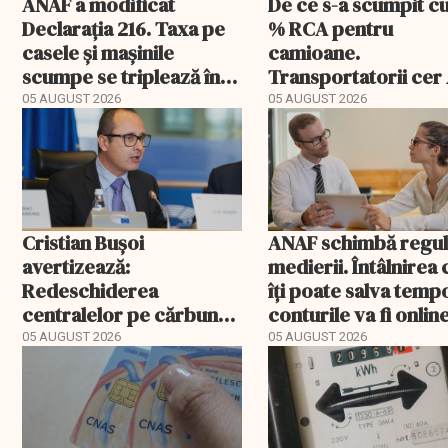
ANAF a modificat
De ce s-a scumpit c
Declarația 216. Taxa pe
% RCA pentru
casele și mașinile
camioane.
scumpe se triplează în
Transportatorii cer
2026
să publice tarifele
05 AUGUST 2026
05 AUGUST 2026
Cristian Bușoi
ANAF schimbă regul
avertizează:
medierii. Întâlnirea
Redeschiderea
îți poate salva temp
centralelor pe cărbune
conturile va fi onlin
poate costa România
05 AUGUST 2026
05 AUGUST 2026
EXCLUSIV
peste un miliard de euro