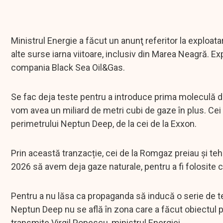
Ministrul Energie a făcut un anunţ referitor la exploa
alte surse iarna viitoare, inclusiv din Marea Neagră. E
compania Black Sea Oil&Gas.
Se fac deja teste pentru a introduce prima moleculă d
vom avea un miliard de metri cubi de gaze în plus. Cei 
perimetrului Neptun Deep, de la cei de la Exxon.
Prin această tranzacție, cei de la Romgaz preiau și teh
2026 să avem deja gaze naturale, pentru a fi folosite 
Pentru a nu lăsa ca propaganda să inducă o serie de t
Neptun Deep nu se află în zona care a făcut obiectul pr
transmite Virgil Popescu, ministrul Energiei.