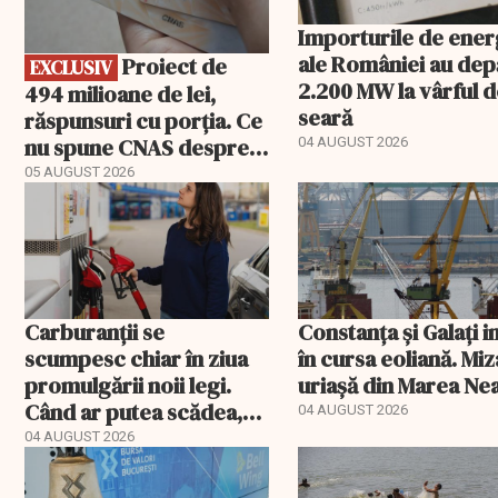
Importurile de ener
ale României au dep
Proiect de
EXCLUSIV
2.200 MW la vârful 
494 milioane de lei,
seară
răspunsuri cu porția. Ce
nu spune CNAS despre
04 AUGUST 2026
noul PIAS
05 AUGUST 2026
Carburanții se
Constanța și Galați i
scumpesc chiar în ziua
în cursa eoliană. Miz
promulgării noii legi.
uriașă din Marea Ne
Când ar putea scădea,
04 AUGUST 2026
de fapt, prețul
04 AUGUST 2026
motorinei