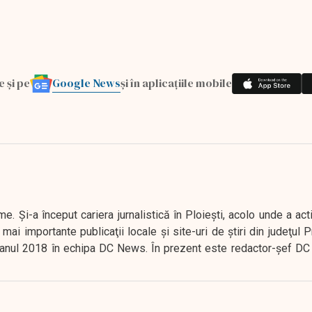
Google News
e și pe
și în aplicațiile mobile
. Şi-a început cariera jurnalistică în Ploieşti, acolo unde a act
mai importante publicaţii locale şi site-uri de ştiri din judeţul
 în anul 2018 în echipa DC News. În prezent este redactor-şef DC