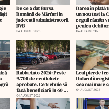
gie
De ce a dat Bursa
Darea în plată 
ășit
Română de Mărfuri în
un nou test la 
de
judecată administratorii
reguli rămân va
BVB
pentru debitor
04 AUGUST 2026
04 AUGUST 2026
ntră
Rabla Auto 2026: Peste
Leul pierde ter
a
9.700 de ecotichete
Dolarul înregis
agră
aprobate. Ce trebuie să
cea mai mare c
facă beneficiarii în 60 de
04 AUGUST 2026
zile
04 AUGUST 2026