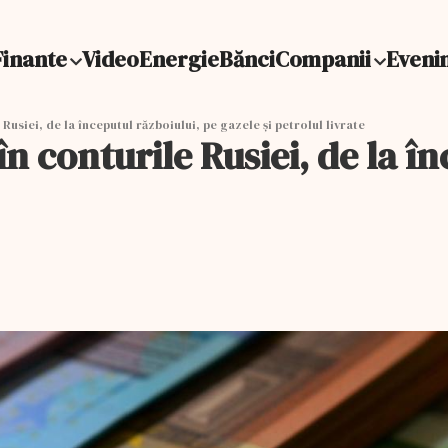
Finante
Video
Energie
Bănci
Companii
Eveni
Rusiei, de la începutul războiului, pe gazele şi petrolul livrate
n conturile Rusiei, de la î