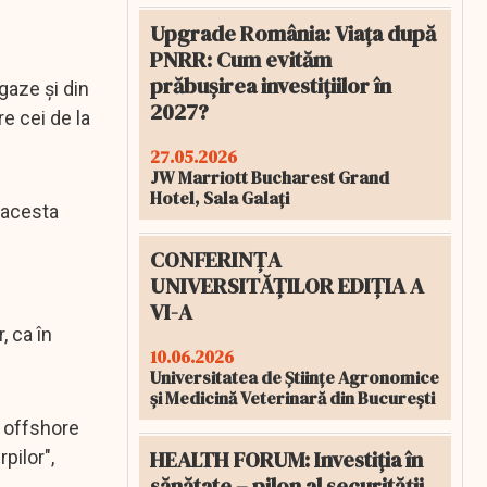
Upgrade România: Viața după
PNRR: Cum evităm
prăbușirea investițiilor în
gaze și din
2027?
e cei de la
27.05.2026
JW Marriott Bucharest Grand
Hotel, Sala Galați
 acesta
CONFERINȚA
UNIVERSITĂȚILOR EDIȚIA A
VI-A
, ca în
10.06.2026
Universitatea de Științe Agronomice
și Medicină Veterinară din București
l offshore
HEALTH FORUM: Investiția în
pilor",
sănătate – pilon al securității