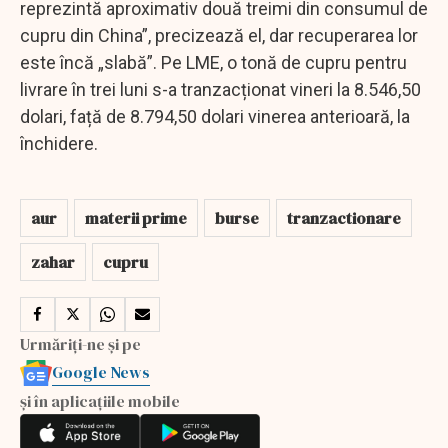
reprezintă aproximativ două treimi din consumul de
cupru din China”, precizează el, dar recuperarea lor
este încă „slabă”. Pe LME, o tonă de cupru pentru
livrare în trei luni s-a tranzacționat vineri la 8.546,50
dolari, față de 8.794,50 dolari vinerea anterioară, la
închidere.
aur
materii prime
burse
tranzactionare
zahar
cupru
Urmăriți-ne și pe
Google News
și în aplicațiile mobile