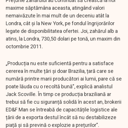
Prețurile zahărului au continuat să crească la noi
maxime săptămâna aceasta, atingând valori
nemaivăzute în mai mult de un deceniu atât la
Londra, cât și la New York, pe fondul îngrijorărilor
legate de disponibilitatea ofertei. Joi, zahărul alb a
atins, la Londra, 730,50 dolari pe tonă, un maxim din
octombrie 2011.
„Producția nu este suficientă pentru a satisface
cererea în multe țări și doar Brazilia, țară care se
numără printre marii producători ai lumii, pare că se
poate lăuda cu o recoltă bună”, explică analistul
Jack Scoville. În timp ce producția braziliană ar
trebui să fie cu siguranță solidă în acest an, brokerii
ED&F Man se întreabă de capacitățile logistice ale
țării de a exporta destul încât să nu destabilizeze
piață și să prevină o explozie a prețurilor”.