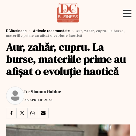
›
›
Aur, zahăr, cupru. La burse,
DCBusiness
Articole recomandate
materiile prime au afișat o evoluție haotică
Aur, zahăr, cupru. La
burse, materiile prime au
afișat o evoluție haotică
De
Simona Haiduc
28 APRILIE 2023