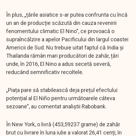
În plus, „țările asiatice s-ar putea confrunta cu încă
un an de producție scăzută din cauza revenirii
fenomentului climatic El Nino”, ce provoacă o
supraîncălzire a apelor Pacificului din largul coastei
Americii de Sud. Nu trebuie uitat faptul că India și
Thailanda rămân mari producători de zahăr, țări
unde, în 2016, El Nino a adus secetă severă,
reducând semnificativ recoltele.
„Piața pare să stabilească deja prețul efectului
potențial al El Niño pentru următoarele câteva
sezoane”, au comentat analiștii Rabobank.
În New York, o livră (453,59237 grame) de zahăr
brut cu livrare în luna iulie a valorat 26,41 cenți, în