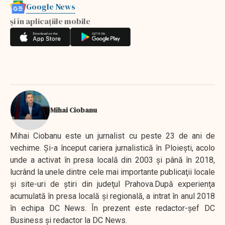
Google News
și în aplicațiile mobile
Mihai Ciobanu
Mihai Ciobanu este un jurnalist cu peste 23 de ani de
vechime. Şi-a început cariera jurnalistică în Ploieşti, acolo
unde a activat în presa locală din 2003 şi până în 2018,
lucrând la unele dintre cele mai importante publicaţii locale
şi site-uri de ştiri din judeţul Prahova.După experienţa
acumulată în presa locală şi regională, a intrat în anul 2018
în echipa DC News. În prezent este redactor-şef DC
Business şi redactor la DC News.