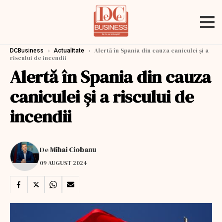
›
›
Alertă în Spania din cauza caniculei şi a
DCBusiness
Actualitate
riscului de incendii
Alertă în Spania din cauza
caniculei şi a riscului de
incendii
De
Mihai Ciobanu
09 AUGUST 2024