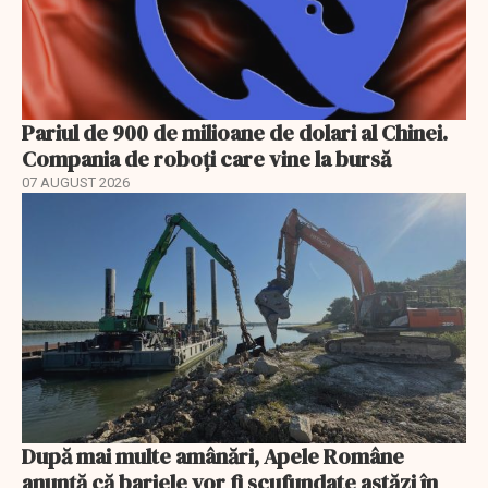
Pariul de 900 de milioane de dolari al Chinei.
Compania de roboți care vine la bursă
07 AUGUST 2026
După mai multe amânări, Apele Române
anunță că barjele vor fi scufundate astăzi în