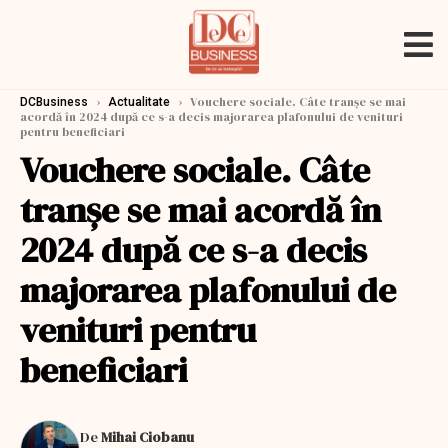
›
›
Vouchere sociale. Câte tranşe se mai
DCBusiness
Actualitate
acordă în 2024 după ce s-a decis majorarea plafonului de venituri
pentru beneficiari
Vouchere sociale. Câte
tranşe se mai acordă în
2024 după ce s-a decis
majorarea plafonului de
venituri pentru
beneficiari
De
Mihai Ciobanu