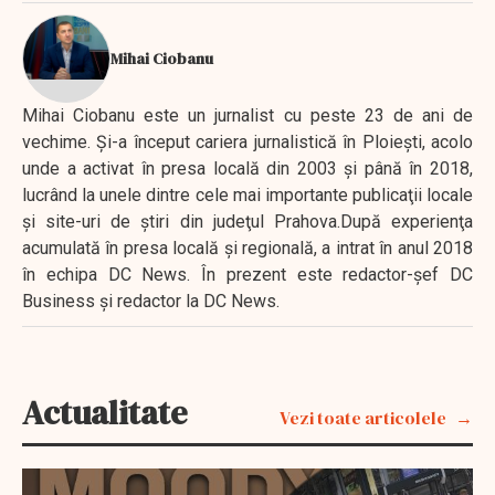
Mihai Ciobanu
Mihai Ciobanu este un jurnalist cu peste 23 de ani de
vechime. Şi-a început cariera jurnalistică în Ploieşti, acolo
unde a activat în presa locală din 2003 şi până în 2018,
lucrând la unele dintre cele mai importante publicaţii locale
şi site-uri de ştiri din judeţul Prahova.După experienţa
acumulată în presa locală şi regională, a intrat în anul 2018
în echipa DC News. În prezent este redactor-şef DC
Business şi redactor la DC News.
Actualitate
Vezi toate articolele