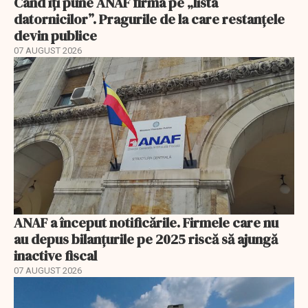
Când îți pune ANAF firma pe „lista
datornicilor”. Pragurile de la care restanțele
devin publice
07 AUGUST 2026
ANAF a început notificările. Firmele care nu
au depus bilanțurile pe 2025 riscă să ajungă
inactive fiscal
07 AUGUST 2026