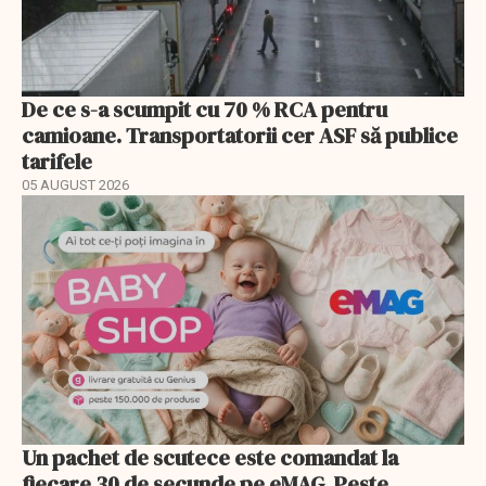
De ce s-a scumpit cu 70 % RCA pentru
camioane. Transportatorii cer ASF să publice
tarifele
05 AUGUST 2026
Un pachet de scutece este comandat la
fiecare 30 de secunde pe eMAG. Peste