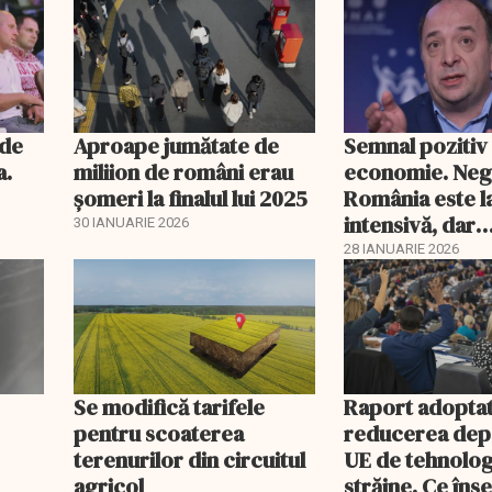
itate
nde
Aproape jumătate de
Semnal pozitiv
a.
miliion de români erau
economie. Neg
șomeri la finalul lui 2025
România este l
intensivă, dar
30 IANUARIE 2026
tratamentul în
28 IANUARIE 2026
funcționeze
Se modifică tarifele
Raport adoptat
pentru scoaterea
reducerea dep
terenurilor din circuitul
UE de tehnolog
agricol
străine. Ce în