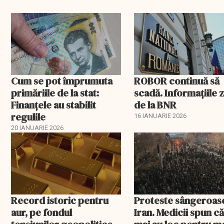
Cum se pot împrumuta
ROBOR continuă să
primăriile de la stat:
scadă. Informaţiile z
Finanțele au stabilit
de la BNR
regulile
16 IANUARIE 2026
20 IANUARIE 2026
Record istoric pentru
Proteste sângeroase
aur, pe fondul
Iran. Medicii spun c