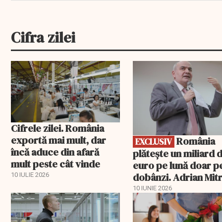
Cifra zilei
EXCLUSIV
Cifrele zilei. România
exportă mai mult, dar
România
EXCLUSIV
încă aduce din afară
plătește un miliard 
mult peste cât vinde
euro pe lună doar p
dobânzi. Adrian Mitr
10 IULIE 2026
O datorie publică
10 IUNIE 2026
„insurmontabilă”