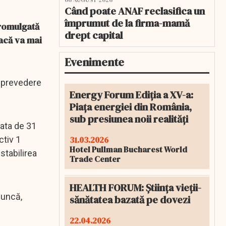
06 AUGUST 2026
Când poate ANAF reclasifica un
împrumut de la firma-mamă
promulgată
drept capital
Dacă va mai
Evenimente
o prevedere
Energy Forum Ediția a XV-a:
Piața energiei din România,
sub presiunea noii realități
data de 31
31.03.2026
ctiv 1
Hotel Pullman Bucharest World
stabilirea
Trade Center
HEALTH FORUM: Știința vieții-
muncă,
sănătatea bazată pe dovezi
22.04.2026