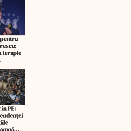
 pentru
rescu:
a terapie
cepe să
 în PE:
endenței
iile
seamnă