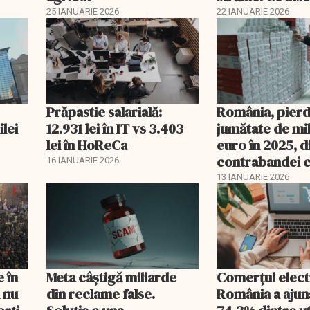
acest lucru
25 IANUARIE 2026
22 IANUARIE 2026
Prăpastie salarială:
România, pierd
ilei
12.931 lei în IT vs 3.403
jumătate de mi
lei în HoReCa
euro în 2025, d
contrabandei c
16 IANUARIE 2026
13 IANUARIE 2026
 în
Meta câștigă miliarde
Comerțul elect
ă nu
din reclame false.
România a ajuns