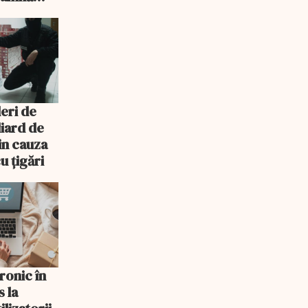
eri de
liard de
in cauza
u ţigări
ronic în
 la