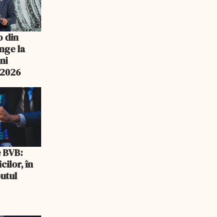
o din
nge la
ni
n 2026
e BVB:
cilor, în
utul