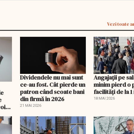
Vezi toate a
Dividendele nu mai sunt
Angajații pe sal
ce-au fost. Cât pierde un
minim pierd o 
patron când scoate bani
facilități de la 1 
de
din firmă în 2026
e
18 MAI 2026
oi:
21 MAI 2026