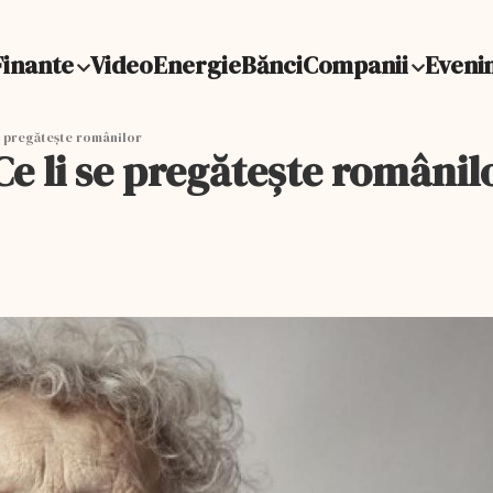
Finante
Video
Energie
Bănci
Companii
Eveni
e pregătește românilor
e li se pregătește românil