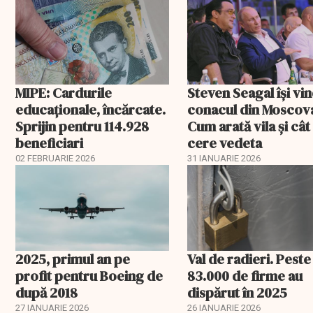
fiscală cu efecte lim
MIPE: Cardurile
Steven Seagal își vi
educaţionale, încărcate.
conacul din Moscov
Sprijin pentru 114.928
Cum arată vila și cât
beneficiari
cere vedeta
02 FEBRUARIE 2026
31 IANUARIE 2026
2025, primul an pe
Val de radieri. Peste
profit pentru Boeing de
83.000 de firme au
după 2018
dispărut în 2025
27 IANUARIE 2026
26 IANUARIE 2026