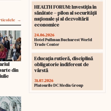
HEALTH FORUM: Investiția în
sănătate – pilon al securității
naționale și al dezvoltării
rticolele
economice
24.06.2026
Hotel Pullman Bucharest World
Trade Center
Educația rutieră, disciplină
ariul
obligatorie indiferent de
parte din
vârstă
iulie
31.07.2026
Platourile DC Media Group