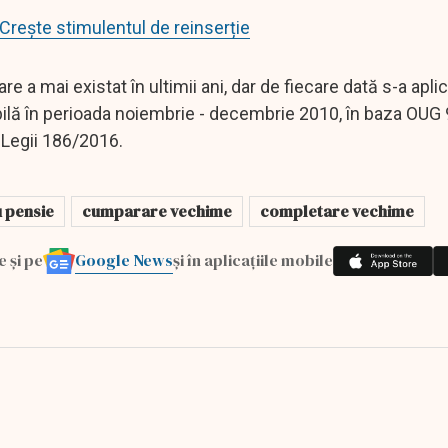
Crește stimulentul de reinserție
 a mai existat în ultimii ani, dar de fiecare dată s-a apli
nibilă în perioada noiembrie - decembrie 2010, în baza OUG 
 Legii 186/2016.
 pensie
cumparare vechime
completare vechime
Google News
e și pe
și în aplicațiile mobile