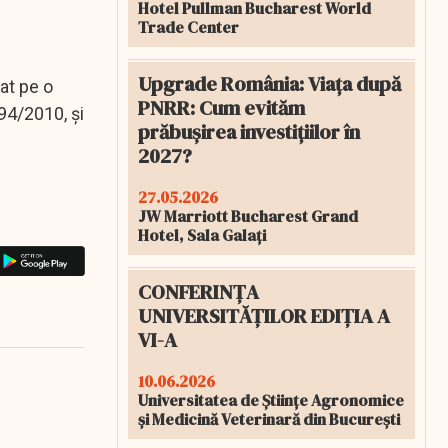
Hotel Pullman Bucharest World
Trade Center
Upgrade România: Viața după
cat pe o
PNRR: Cum evităm
94/2010, și
prăbușirea investițiilor în
2027?
27.05.2026
JW Marriott Bucharest Grand
Hotel, Sala Galați
CONFERINȚA
UNIVERSITĂȚILOR EDIȚIA A
VI-A
10.06.2026
Universitatea de Științe Agronomice
și Medicină Veterinară din București