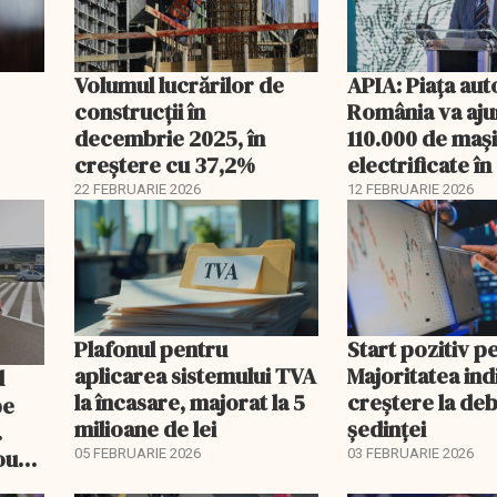
Volumul lucrărilor de
APIA: Piața aut
construcții în
România va aju
decembrie 2025, în
110.000 de mași
creștere cu 37,2%
electrificate î
22 FEBRUARIE 2026
12 FEBRUARIE 2026
Plafonul pentru
Start pozitiv p
aplicarea sistemului TVA
Majoritatea indi
la încasare, majorat la 5
creştere la deb
pe
milioane de lei
şedinţei
.
ou
05 FEBRUARIE 2026
03 FEBRUARIE 2026