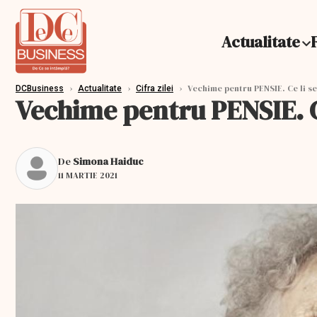
Actualitate
›
›
›
Vechime pentru PENSIE. Ce li s
DCBusiness
Actualitate
Cifra zilei
Vechime pentru PENSIE. C
De
Simona Haiduc
11 MARTIE 2021