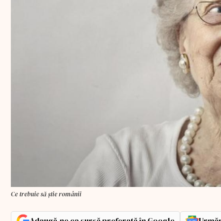
Ce trebuie să știe românii
Adaugă-ne ca sursă preferată în Google
Urmăr