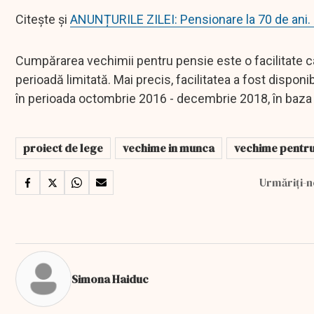
Citește și
ANUNȚURILE ZILEI: Pensionare la 70 de ani. 
Cumpărarea vechimii pentru pensie este o facilitate care
perioadă limitată. Mai precis, facilitatea a fost dispo
în perioada octombrie 2016 - decembrie 2018, în baza
proiect de lege
vechime in munca
vechime pentru
Urmăriți-n
Simona Haiduc