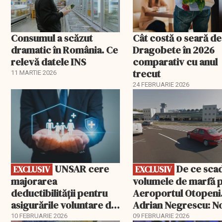
Consumul a scăzut
Cât costă o seară de
dramatic în România. Ce
Dragobete în 2026
relevă datele INS
comparativ cu anul
trecut
11 MARTIE 2026
24 FEBRUARIE 2026
EXCLUSIV
EXCLUSIV
UNSAR cere
De ce scad
EXCLUSIV
EXCLUSIV
majorarea
volumele de marfă 
deductibilității pentru
Aeroportul Otopeni
asigurările voluntare de
Adrian Negrescu: N
sănătate
exemplu de politică
10 FEBRUARIE 2026
09 FEBRUARIE 2026