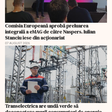
Comisia Europeană aprobă preluarea
integrală a eMAG de către Naspers. Iulian
Stanciu iese din acționariat
07 AUGUST 2026
Transelectrica are undă verde să
deconecteze marii consumatori de energie.