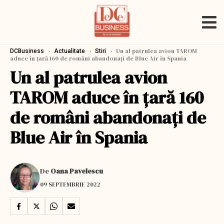
›
›
›
Un al patrulea avion TAROM
DCBusiness
Actualitate
Stiri
aduce în țară 160 de români abandonați de Blue Air în Spania
Un al patrulea avion
TAROM aduce în țară 160
de români abandonați de
Blue Air în Spania
De
Oana Pavelescu
09 SEPTEMBRIE 2022