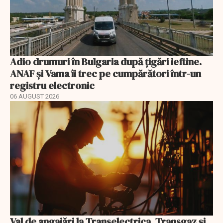
Adio drumuri în Bulgaria după țigări ieftine.
ANAF și Vama îi trec pe cumpărători într-un
registru electronic
06 AUGUST 2026
Val de angajări la Transelectrica, Transgaz și