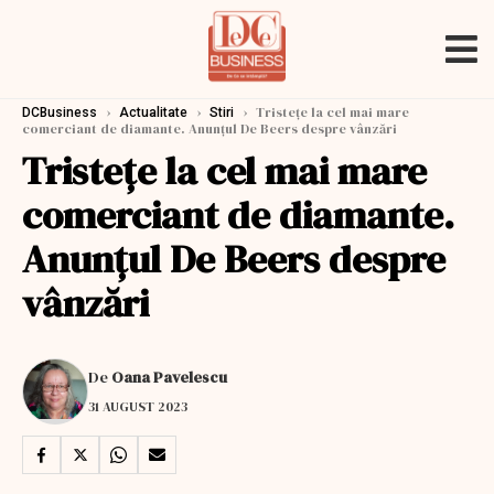
›
›
›
Tristețe la cel mai mare
DCBusiness
Actualitate
Stiri
comerciant de diamante. Anunțul De Beers despre vânzări
Tristețe la cel mai mare
comerciant de diamante.
Anunțul De Beers despre
vânzări
De
Oana Pavelescu
31 AUGUST 2023