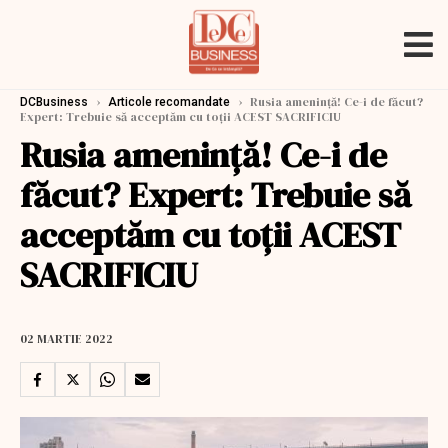
›
›
Rusia amenință! Ce-i de făcut?
DCBusiness
Articole recomandate
Expert: Trebuie să acceptăm cu toții ACEST SACRIFICIU
Rusia amenință! Ce-i de
făcut? Expert: Trebuie să
acceptăm cu toții ACEST
SACRIFICIU
02 MARTIE 2022