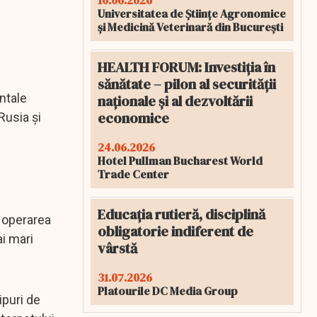
10.06.2026
Universitatea de Științe Agronomice
și Medicină Veterinară din București
HEALTH FORUM: Investiția în
sănătate – pilon al securității
ntale
naționale și al dezvoltării
economice
Rusia și
24.06.2026
Hotel Pullman Bucharest World
Trade Center
Educația rutieră, disciplină
 operarea
obligatorie indiferent de
ai mari
vârstă
31.07.2026
Platourile DC Media Group
ipuri de