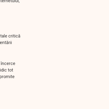
ternetului,
tale critică
entării
ă încerce
idic tot
mpromite