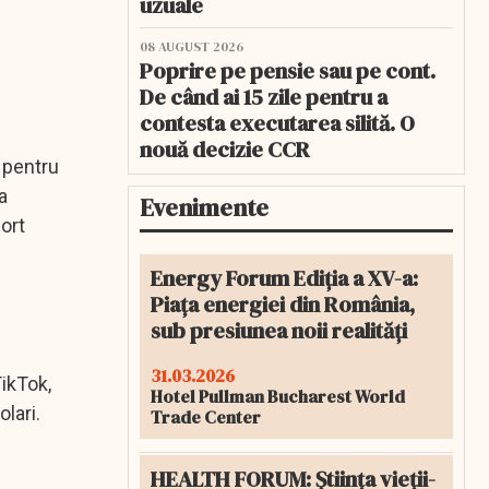
uzuale
08 AUGUST 2026
Poprire pe pensie sau pe cont.
De când ai 15 zile pentru a
contesta executarea silită. O
nouă decizie CCR
 pentru
a
Evenimente
ort
Energy Forum Ediția a XV-a:
Piața energiei din România,
sub presiunea noii realități
31.03.2026
TikTok,
Hotel Pullman Bucharest World
lari.
Trade Center
HEALTH FORUM: Știința vieții-