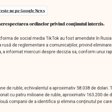
ește-ne pe Google News
erespectarea ordinelor privind conținutul interzis.
atforma de social media TikTok au fost amendate în Rusia
 rusă de reglementare a comunicațiilor, privind eliminare
a, a informat miercuri despre decizia sa, conform unui rap
e de ruble, echivalentul a aproximativ 58.038 de dolari. 
nat cu patru milioane de ruble, aproximativ 163.200 de do
două companii de a identifica și elimina conținutul pe care