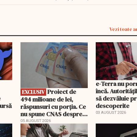
Vezi toate a
EXCLUSIV
e-Terra nu por
încă. Autorități
Proiect de
EXCLUSIV
e
să dezvăluie p
494 milioane de lei,
bursă
descoperite
răspunsuri cu porția. Ce
nu spune CNAS despre
03 AUGUST 2026
noul PIAS
05 AUGUST 2026