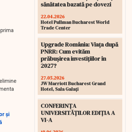
sănătatea bazată pe dovezi
22.04.2026
Hotel Pullman Bucharest World
Trade Center
 prima
Upgrade România: Viața după
PNRR: Cum evităm
prăbușirea investițiilor în
2027?
27.05.2026
 elimine
JW Marriott Bucharest Grand
Hotel, Sala Galați
lementa
CONFERINȚA
UNIVERSITĂȚILOR EDIȚIA A
r și
VI-A
ă