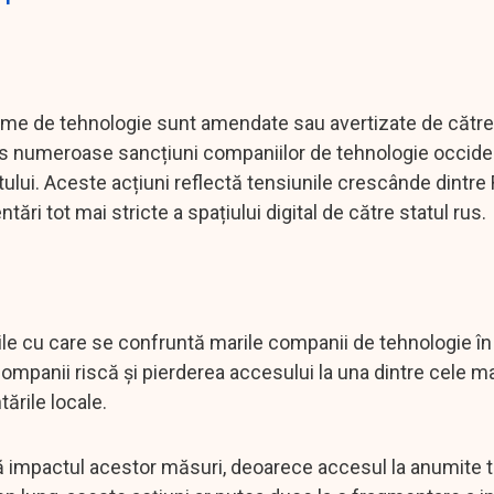
orme de tehnologie sunt amendate sau avertizate de către
impus numeroase sancțiuni companiilor de tehnologie occide
ului. Aceste acțiuni reflectă tensiunile crescânde dintre 
ri tot mai stricte a spațiului digital de către statul rus.
e cu care se confruntă marile companii de tehnologie în
companii riscă și pierderea accesului la una dintre cele m
ările locale.
tă impactul acestor măsuri, deoarece accesul la anumite t