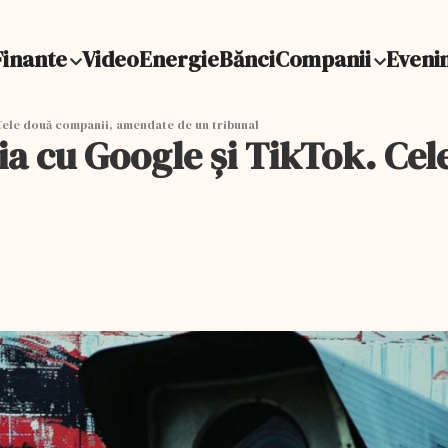
Finante
Video
Energie
Bănci
Companii
Eveni
 Cele două companii, amendate de un tribunal
ia cu Google și TikTok. Ce