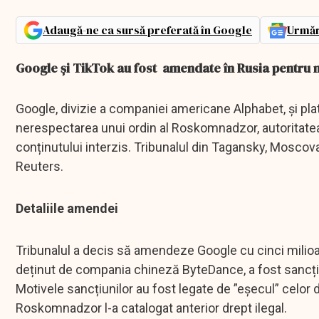
Adaugă-ne ca sursă preferată în Google
Urmăr
Google și TikTok au fost amendate în Rusia pentru n
Google, divizie a companiei americane Alphabet, și pl
nerespectarea unui ordin al Roskomnadzor, autoritatea
conținutului interzis. Tribunalul din Tagansky, Moscov
Reuters.
Detaliile amendei
Tribunalul a decis să amendeze Google cu cinci milioan
deținut de compania chineză ByteDance, a fost sancțio
Motivele sancțiunilor au fost legate de ”eșecul” celor 
Roskomnadzor l-a catalogat anterior drept ilegal.