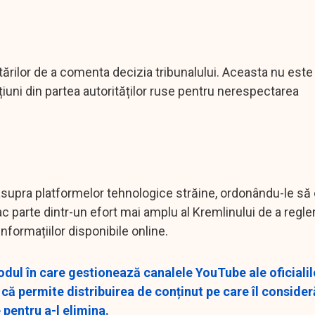
tărilor de a comenta decizia tribunalului. Aceasta nu este
uni din partea autorităților ruse pentru nerespectarea
l asupra platformelor tehnologice străine, ordonându-le să
ac parte dintr-un efort mai amplu al Kremlinului de a reg
informațiilor disponibile online.
ul în care gestionează canalele YouTube ale oficialilo
 că permite distribuirea de conținut pe care îl consider
 pentru a-l elimina.