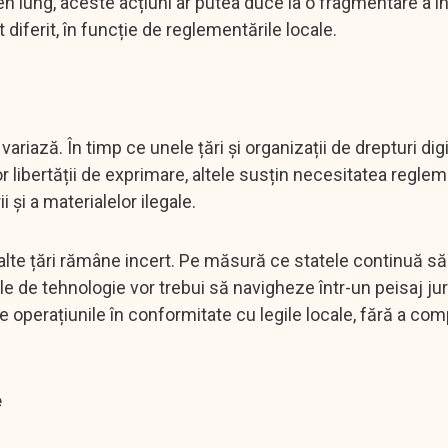
men lung, aceste acțiuni ar putea duce la o fragmentare a in
t diferit, în funcție de reglementările locale.
ariază. În timp ce unele țări și organizații de drepturi digi
or libertății de exprimare, altele susțin necesitatea reglem
și a materialelor ilegale.
în alte țări rămâne incert. Pe măsură ce statele continuă s
e de tehnologie vor trebui să navigheze într-un peisaj jur
 operațiunile în conformitate cu legile locale, fără a co
e