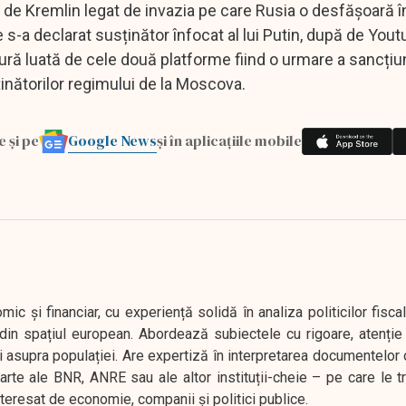
at de Kremlin legat de invazia pe care Rusia o desfășoară î
 s-a declarat susținător înfocat al lui Putin, după de Yout
ură luată de cele două platforme fiind o urmare a sancțiun
nătorilor regimului de la Moscova.
Google News
e și pe
și în aplicațiile mobile
 și financiar, cu experiență solidă în analiza politicilor fiscal
in spațiul european. Abordează subiectele cu rigoare, atenție l
i asupra populației. Are expertiză în interpretarea documentelor 
oarte ale BNR, ANRE sau ale altor instituții-cheie – pe care le 
interesat de economie, companii și politici publice.