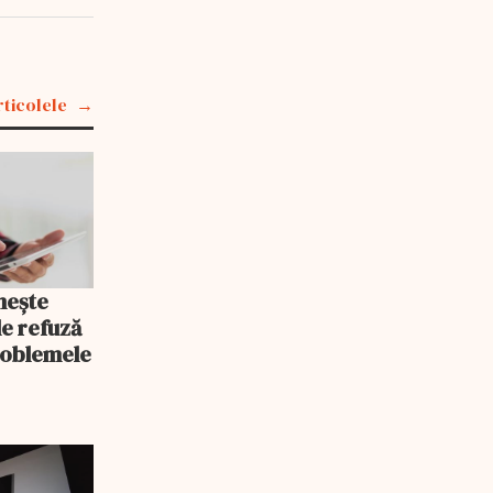
rticolele
nește
le refuză
roblemele