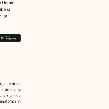
n Ucraina,
ube și
ilor
e, a piețelor
a detaliu și
oficiale – de
transformă în