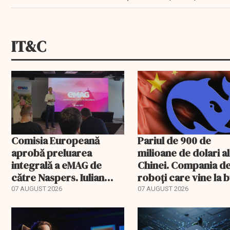
IT&C
Comisia Europeană
Pariul de 900 de
aprobă preluarea
milioane de dolari al
integrală a eMAG de
Chinei. Compania d
către Naspers. Iulian
roboți care vine la 
Stanciu iese din
07 AUGUST 2026
07 AUGUST 2026
acționariat