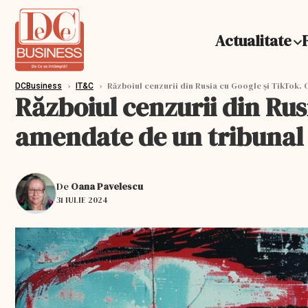
Actualitate
›
›
Războiul cenzurii din Rusia cu Google și TikTok.
DCBusiness
IT&C
Războiul cenzurii din Rus
amendate de un tribunal
De
Oana Pavelescu
31 IULIE 2024