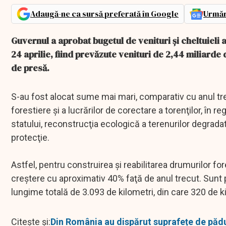
Adaugă-ne ca sursă preferată în Google
Urmăr
Guvernul a aprobat bugetul de venituri şi cheltuieli 
24 aprilie, fiind prevăzute venituri de 2,44 miliarde 
de presă.
S-au fost alocat sume mai mari, comparativ cu anul trecu
forestiere şi a lucrărilor de corectare a torenţilor, în r
statului, reconstrucţia ecologică a terenurilor degradat
protecţie.
Astfel, pentru construirea şi reabilitarea drumurilor for
creştere cu aproximativ 40% faţă de anul trecut. Sunt p
lungime totală de 3.093 de kilometri, din care 320 de k
Citește și:
Din România au dispărut suprafețe de pădur