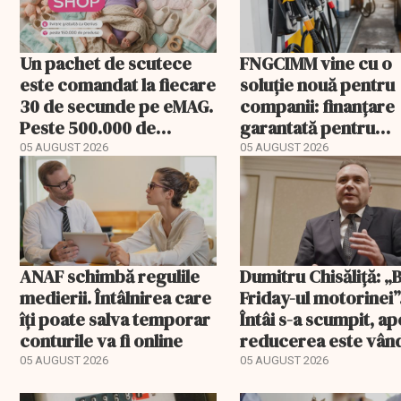
Un pachet de scutece
FNGCIMM vine cu o
este comandat la fiecare
soluție nouă pentru
30 de secunde pe eMAG.
companii: finanțare
Peste 500.000 de
garantată pentru
comenzi pentru
carburant și transp
05 AUGUST 2026
05 AUGUST 2026
bebeluși au fost cu
livrare a doua
ANAF schimbă regulile
Dumitru Chisăliță: „
medierii. Întâlnirea care
Friday-ul motorinei”
îți poate salva temporar
Întâi s-a scumpit, ap
conturile va fi online
reducerea este vân
drept ajutor
05 AUGUST 2026
05 AUGUST 2026