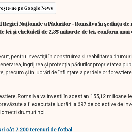
ește-ne pe Google News
al Regiei Naţionale a Pădurilor - Romsilva în şedinţa de 
de lei şi cheltuieli de 2,35 miliarde de lei, conform unu
t, pentru investiţii în construirea şi reabilitarea drumuri
egenerarea, îngrijirea şi protecţia pădurilor proprietatea pub
e, precum şi în lucrări de înfiinţare a perdelelor forestier
estiere, Romsilva va investi în acest an 155,12 milioane lei
revăzute a fi executate lucrări la 697 de obiective de inve
ilometri drumuri noi.
i cât 7.200 terenuri de fotbal