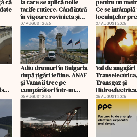
ă că
la care se aplică noile
pentru un metr
ndate
tarife rutiere. Când intră
Ce se întâmplă 
în vigoare rovinieta și
locuințelor p
TollRo
07 AUGUST 2026
07 AUGUST 2026
Adio drumuri în Bulgaria
Val de angajări 
după țigări ieftine. ANAF
Transelectrica
și Vama îi trec pe
Transgaz și
riscă
cumpărători într-un
Hidroelectrica
scal
registru electronic
400 de posturi
06 AUGUST 2026
06 AUGUST 2026