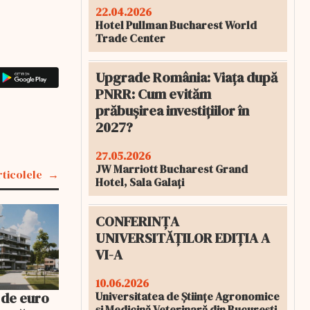
22.04.2026
Hotel Pullman Bucharest World
Trade Center
Upgrade România: Viața după
PNRR: Cum evităm
prăbușirea investițiilor în
2027?
27.05.2026
JW Marriott Bucharest Grand
rticolele
Hotel, Sala Galați
CONFERINȚA
UNIVERSITĂȚILOR EDIȚIA A
VI-A
10.06.2026
Universitatea de Științe Agronomice
 de euro
și Medicină Veterinară din București