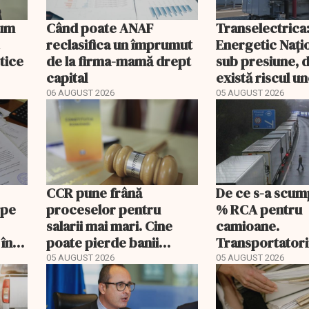
Cum
Când poate ANAF
Transelectrica
reclasifica un împrumut
Energetic Nați
etice
de la firma-mamă drept
sub presiune, 
capital
există riscul un
majore
06 AUGUST 2026
05 AUGUST 2026
CCR pune frână
De ce s-a scum
 pe
proceselor pentru
% RCA pentru
salarii mai mari. Cine
camioane.
 în
poate pierde banii
Transportatori
ceruți statului
să publice tarif
05 AUGUST 2026
05 AUGUST 2026