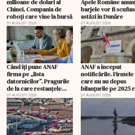
milioane de dolari al
Apele Române anunț
Chinei. Compania de
barjele vor fi scufu
roboți care vine la bursă
astăzi în Dunăre
07 AUGUST 2026
07 AUGUST 2026
Când îți pune ANAF
ANAF a început
firma pe „lista
notificările. Firmele
datornicilor”. Pragurile
care nu au depus
de la care restanțele
bilanțurile pe 2025 
devin publice
să ajungă inactive fi
07 AUGUST 2026
07 AUGUST 2026