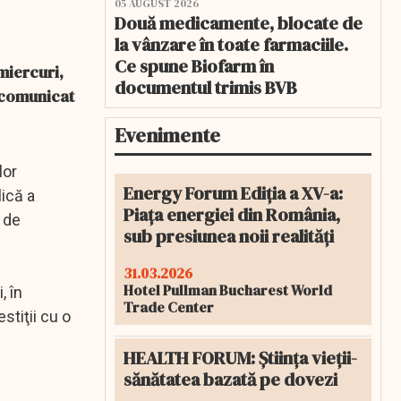
05 AUGUST 2026
Două medicamente, blocate de
la vânzare în toate farmaciile.
Ce spune Biofarm în
miercuri,
documentul trimis BVB
i comunicat
Evenimente
lor
Energy Forum Ediția a XV-a:
lică a
Piața energiei din România,
e de
sub presiunea noii realități
31.03.2026
Hotel Pullman Bucharest World
, în
Trade Center
stiţii cu o
HEALTH FORUM: Știința vieții-
sănătatea bazată pe dovezi