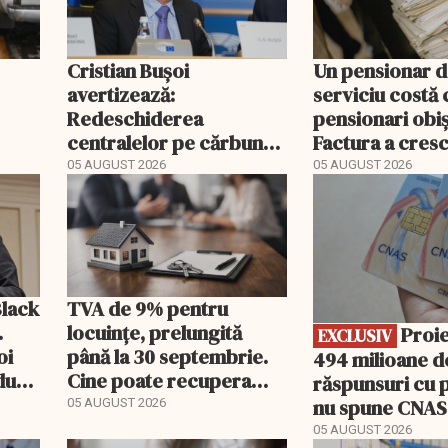
Cristian Bușoi
Un pensionar 
avertizează:
serviciu costă 
Redeschiderea
pensionari obiș
centralelor pe cărbune
Factura a cresc
ort
poate costa România
ori mai repede
05 AUGUST 2026
05 AUGUST 2026
EXCLUSIV
peste un miliard de euro
Black
TVA de 9% pentru
.
locuințe, prelungită
Proiect de
EXCLUSIV
oi
până la 30 septembrie.
494 milioane de
dută
Cine poate recupera
răspunsuri cu p
diferența de taxă
nu spune CNAS
05 AUGUST 2026
noul PIAS
05 AUGUST 2026