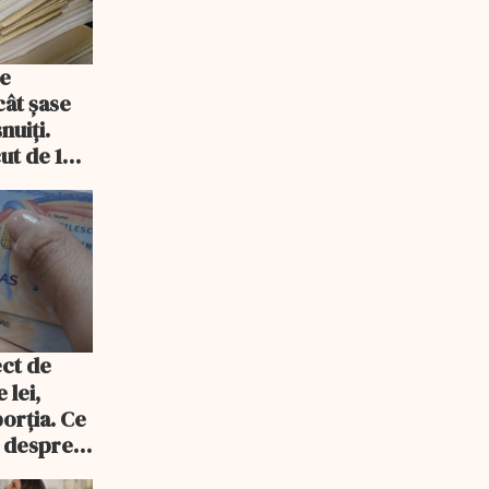
de
cât șase
nuiți.
ut de 14
 lei,
orția. Ce
 despre