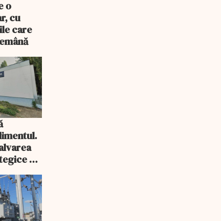
e o
r, cu
ile care
ndemână
ă
imentul.
salvarea
tegice a