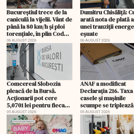
Bucureștiul trece de la
Dumitru Chisăliță: 
caniculă la vijelii. Vânt de
arată nota de plată a
până la 80 km/h și ploi
unei tranziții energ
torențiale, în plin Cod
eșuate
portocaliu
06 AUGUST 2026
06 AUGUST 2026
Comcereal Slobozia
ANAF a modificat
pleacă de la Bursă.
Declarația 216. Taxa
Acționarii pot cere
casele și mașinile
5,0701 lei pentru fiecare
scumpe se triplează
acțiune
2026
05 AUGUST 2026
05 AUGUST 2026