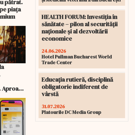
u pătrat.
pe piața
remium
HEALTH FORUM: Investiția în
sănătate – pilon al securității
naționale și al dezvoltării
economice
24.06.2026
Hotel Pullman Bucharest World
Trade Center
la
,
Educația rutieră, disciplină
obligatorie indiferent de
. Aproape
vârstă
 aprobate
31.07.2026
Platourile DC Media Group