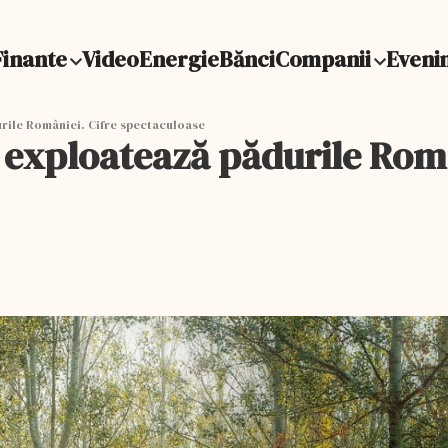
Finante
Video
Energie
Bănci
Companii
Eveni
urile României. Cifre spectaculoase
e exploatează pădurile Româ