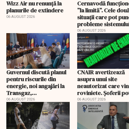
Wizz Air nu renunță la
Cernavodă funcțion
planurile de extindere
”la limită”. Cele dou
situații care pot pun
06 AUGUST 2026
probleme sistemulu
energetic
06 AUGUST 2026
Guvernul discută planul
CNAIR avertizează
pentru riscurile din
asupra unui site
energie, noi angajări la
neautorizat care vi
Transgaz,
roviniete. Șoferii po
Transelectrica și
plăti și cu 186% mai 
06 AUGUST 2026
06 AUGUST 2026
Hidroelectrica și
programul pentru di