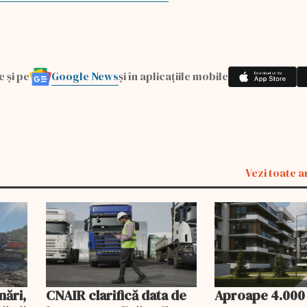
Google News
e și pe
și în aplicațiile mobile
Vezi toate a
nări,
CNAIR clarifică data de
Aproape 4.000