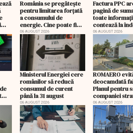
ează
România se pregătește
Factura PPC ar
ă
pentru limitarea forțată
pagină de suma
e
a consumului de
toate informați
i
energie. Cine poate fi
contează la î
deconectat
06 AUGUST 2026
06 AUGUST 2026
Ministerul Energiei cere
ROMAERO evit
românilor să reducă
deocamdată fal
nde
consumul de curent
Planul pentru 
t
până la 31 august
companiei stra
mult
fost confirmat
06 AUGUST 2026
06 AUGUST 2026