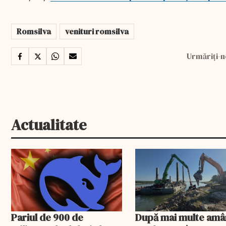
Romsilva
venituri romsilva
Urmăriți-n
Actualitate
Pariul de 900 de
După mai multe amâ