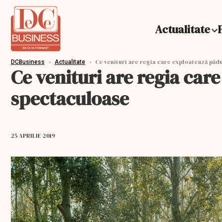
Actualitate
›
›
Ce venituri are regia care exploatează păd
DCBusiness
Actualitate
Ce venituri are regia car
spectaculoase
25 APRILIE 2019