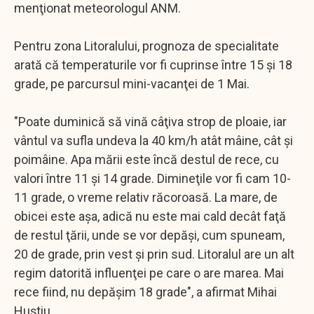
menţionat meteorologul ANM.
Pentru zona Litoralului, prognoza de specialitate
arată că temperaturile vor fi cuprinse între 15 şi 18
grade, pe parcursul mini-vacanţei de 1 Mai.
"Poate duminică să vină câţiva strop de ploaie, iar
vântul va sufla undeva la 40 km/h atât mâine, cât şi
poimâine. Apa mării este încă destul de rece, cu
valori între 11 şi 14 grade. Dimineţile vor fi cam 10-
11 grade, o vreme relativ răcoroasă. La mare, de
obicei este aşa, adică nu este mai cald decât faţă
de restul ţării, unde se vor depăşi, cum spuneam,
20 de grade, prin vest şi prin sud. Litoralul are un alt
regim datorită influenţei pe care o are marea. Mai
rece fiind, nu depăşim 18 grade", a afirmat Mihai
Huştiu.