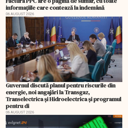
Factura PPC are o pagină de sumar, cu toate
informațiile care contează la îndemână
06 AUGUST 2026
Guvernul discută planul pentru riscurile din
energie, noi angajări la Transgaz,
Transelectrica și Hidroelectrica și programul
pentru di
06 AUGUST 2026