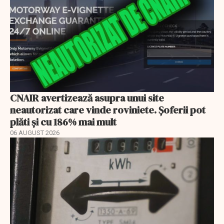
CNAIR avertizează asupra unui site
neautorizat care vinde roviniete. Șoferii pot
plăti și cu 186% mai mult
06 AUGUST 2026