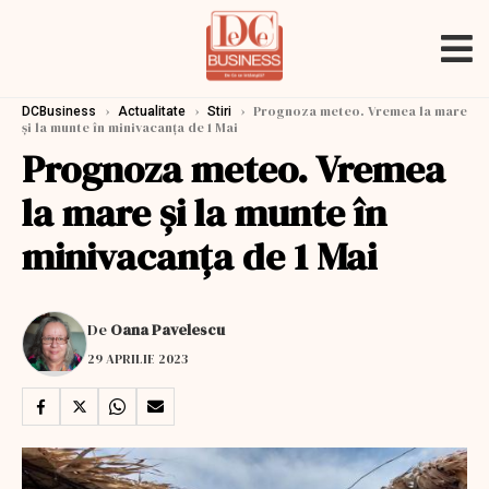
›
›
›
Prognoza meteo. Vremea la mare
DCBusiness
Actualitate
Stiri
și la munte în minivacanța de 1 Mai
Prognoza meteo. Vremea
la mare și la munte în
minivacanța de 1 Mai
De
Oana Pavelescu
29 APRILIE 2023