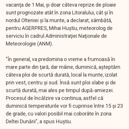
vacanţa de 1 Mai, şi doar câteva reprize de ploaie
sunt prognozate atât în zona Litoralului, cât şi în
nordul Olteniei şi la munte, a declarat, sâmbătă,
pentru AGERPRES, Mihai Huştiu, meteorolog de
serviciu în cadrul Administraţiei Naţionale de
Meteorologie (ANM).
"În general, va predomina o vreme a frumoasă în
mare parte din ţară, dar mâine, duminică, aşteptăm
câteva ploi de scurtă durată, local la munte, izolat
prin vest, centru şi sud. Însă sunt ploi slabe şi de
scurtă durată, mai ales pe timpul după-amiezei.
Procesul de încălzire va continua, astfel că
duminică temperaturile vor fi cuprinse între 15 şi 23
de grade, cu valori posibil mai coborâte în zona
Deltei Dunării", a spus Huştiu.