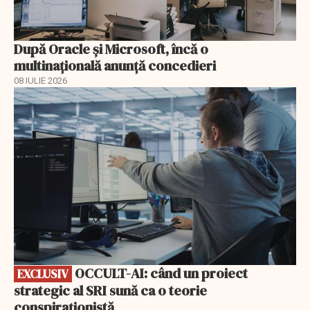
După Oracle şi Microsoft, încă o
multinaţională anunţă concedieri
08 IULIE 2026
EXCLUSIV
OCCULT-AI: când un proiect
EXCLUSIV
strategic al SRI sună ca o teorie
conspiraționistă