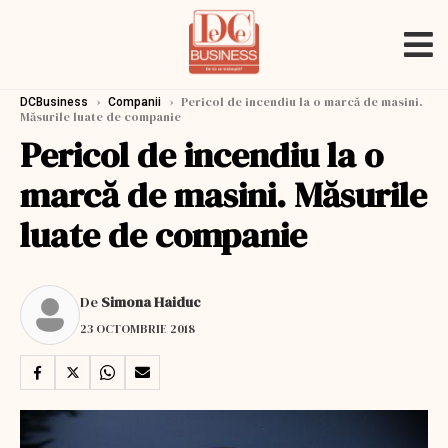
›
›
Pericol de incendiu la o marcă de masini.
DCBusiness
Companii
Măsurile luate de companie
Pericol de incendiu la o
marcă de masini. Măsurile
luate de companie
De
Simona Haiduc
23 OCTOMBRIE 2018