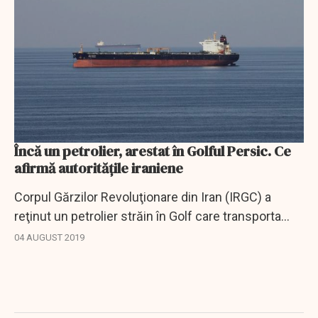
Încă un petrolier, arestat în Golful Persic. Ce
afirmă autoritățile iraniene
Corpul Gărzilor Revoluţionare din Iran (IRGC) a
reţinut un petrolier străin în Golf care transporta
ilegal combustibil pentru unele state arabe, a
04 AUGUST 2019
transmis televiziunea de stat iraniană...