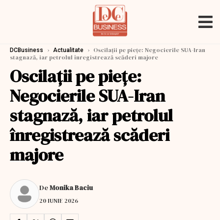
›
›
Oscilații pe piețe: Negocierile SUA-Iran
DCBusiness
Actualitate
stagnază, iar petrolul înregistrează scăderi majore
Oscilații pe piețe:
Negocierile SUA-Iran
stagnază, iar petrolul
înregistrează scăderi
majore
De
Monika Baciu
20 IUNIE 2026