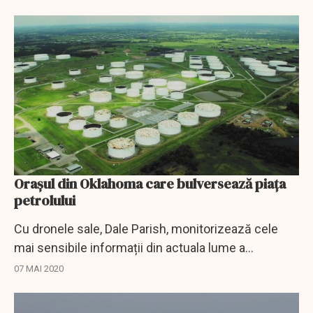
asupra Senatului SUA intră pe lista...
Orașul din Oklahoma care bulversează piața
petrolului
Cu dronele sale, Dale Parish, monitorizează cele
mai sensibile informații din actuala lume a
petrolului: nivelul petrolului brut stocat în uriașele
07 MAI 2020
cuve de oțel alb din micul orășel Cushing,...