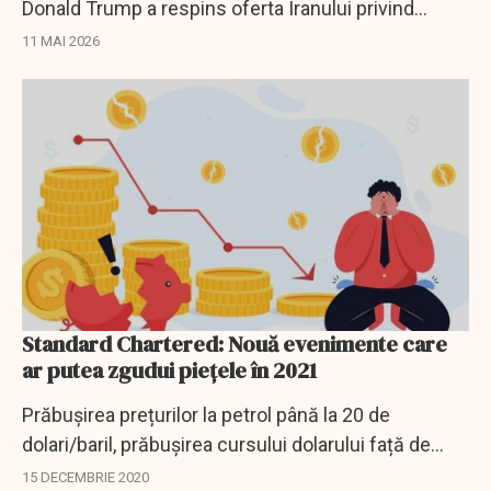
Donald Trump a respins oferta Iranului privind
pacea și Strâmtoarea Ormuz.
11 MAI 2026
Standard Chartered: Nouă evenimente care
ar putea zgudui piețele în 2021
Prăbușirea prețurilor la petrol până la 20 de
dolari/baril, prăbușirea cursului dolarului față de
yuan și obținerea de către democrați a controlului
15 DECEMBRIE 2020