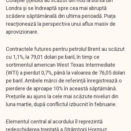
Cotațiile țițeiului au scăzut din nou la bursa din
Londra și se îndreaptă spre cea mai abruptă
scădere săptămânală din ultima perioadă. Piața
reacționează la perspectiva unui aflux masiv de
aprovizionare.
Contractele futures pentru petrolul Brent au scăzut
cu 1,1%, la 79,01 dolari pe baril, în timp ce
sortimentul american West Texas Intermediate
(WTI) a pierdut 0,7%, până la valoarea de 76,05 dolari
pe baril. Ambele mărci de referință înregistrează o
pierdere de aproape 10% în această săptămână.
Prețurile au ajuns la cele mai scăzute niveluri din
luna martie, după conflictul izbucnit în februarie.
Elementul central al acordului îl reprezintă
redeschiderea treptată a Strâmtorii Hormuz.