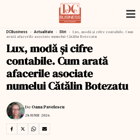
›
›
›
Lux, modă și cifre contabile. Cum
DCBusiness
Actualitate
Stiri
arată afacerile asociate numelui Cătălin Botezatu
Lux, modă și cifre
contabile. Cum arată
afacerile asociate
numelui Cătălin Botezatu
De
Oana Pavelescu
28 IUNIE 2026