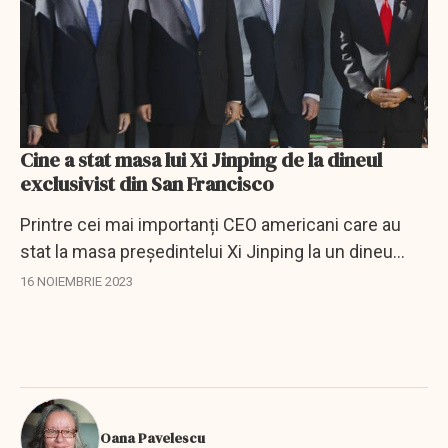
Cine a stat masa lui Xi Jinping de la dineul
exclusivist din San Francisco
Printre cei mai importanți CEO americani care au
stat la masa președintelui Xi Jinping la un dineu
exclusivist în San Francisco, s-au numărat și Larry
16 NOIEMBRIE 2023
Fink de la BlackRock Inc. și Stephen...
Oana Pavelescu