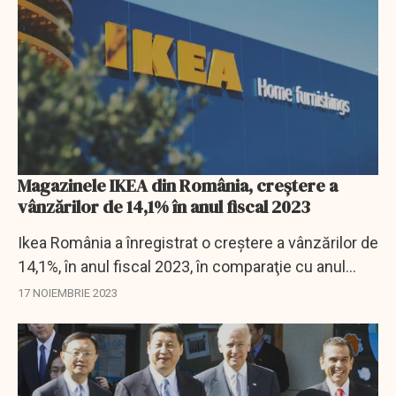
Magazinele IKEA din România, creştere a
vânzărilor de 14,1% în anul fiscal 2023
Ikea România a înregistrat o creştere a vânzărilor de
14,1%, în anul fiscal 2023, în comparaţie cu anul
precedent, ajungând la o cifră de afaceri de peste
17 NOIEMBRIE 2023
1,2 miliarde de lei şi la peste 22...