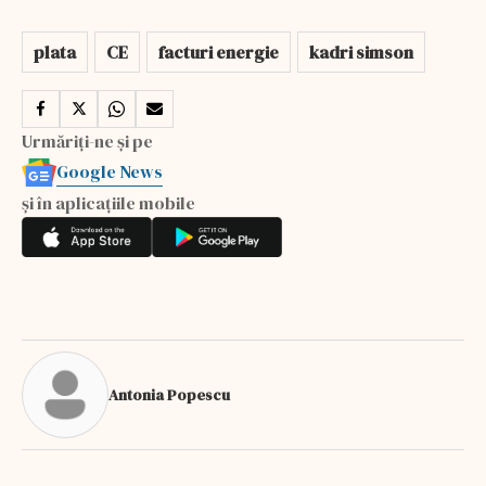
plata
CE
facturi energie
kadri simson
Urmăriți-ne și pe
Google News
și în aplicațiile mobile
Antonia Popescu