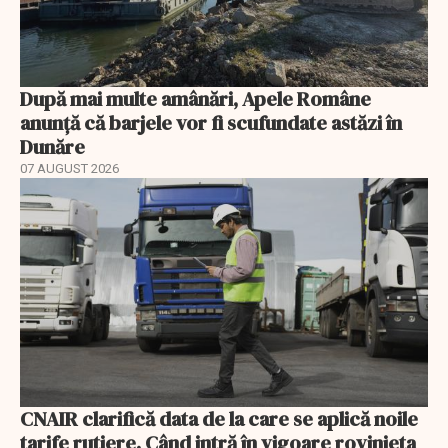
După mai multe amânări, Apele Române
anunță că barjele vor fi scufundate astăzi în
Dunăre
07 AUGUST 2026
CNAIR clarifică data de la care se aplică noile
tarife rutiere. Când intră în vigoare rovinieta