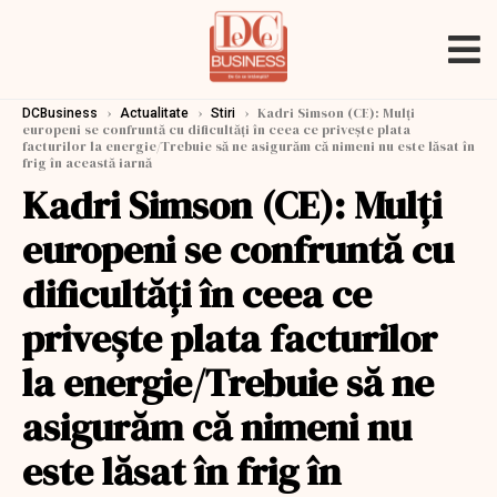
›
›
›
Kadri Simson (CE): Mulţi
DCBusiness
Actualitate
Stiri
europeni se confruntă cu dificultăţi în ceea ce priveşte plata
facturilor la energie/Trebuie să ne asigurăm că nimeni nu este lăsat în
frig în această iarnă
Kadri Simson (CE): Mulţi
europeni se confruntă cu
dificultăţi în ceea ce
priveşte plata facturilor
la energie/Trebuie să ne
asigurăm că nimeni nu
este lăsat în frig în