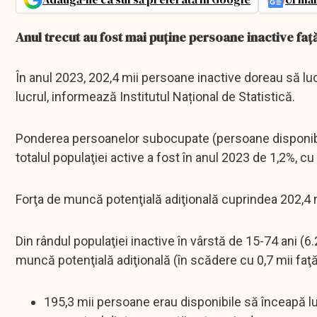
Anul trecut au fost mai puține persoane inactive faț
În anul 2023, 202,4 mii persoane inactive doreau să luc
lucrul, informează Institutul Național de Statistică.
Ponderea persoanelor subocupate (persoane disponibil
totalul populaţiei active a fost în anul 2023 de 1,2%, 
Forţa de muncă potenţială adiţională cuprindea 202,4 m
Din rândul populaţiei inactive în vârstă de 15-74 ani (
muncă potenţială adiţională (în scădere cu 0,7 mii faţ
195,3 mii persoane erau disponibile să înceapă lu