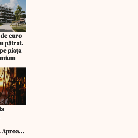
 de euro
u pătrat.
pe piața
remium
la
,
. Aproape