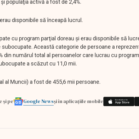
i populaţia activă a fost de 2,4%.
rau disponibile să înceapă lucrul.
pate cu program parţial doreau şi erau disponibile să luc
ne subocupate. Această categorie de persoane a reprezen
6% din numărul total al persoanelor care lucrau cu program
subocupate a scăzut cu 11,0 mii.
l al Muncii) a fost de 455,6 mii persoane.
Google News
e și pe
și în aplicațiile mobile