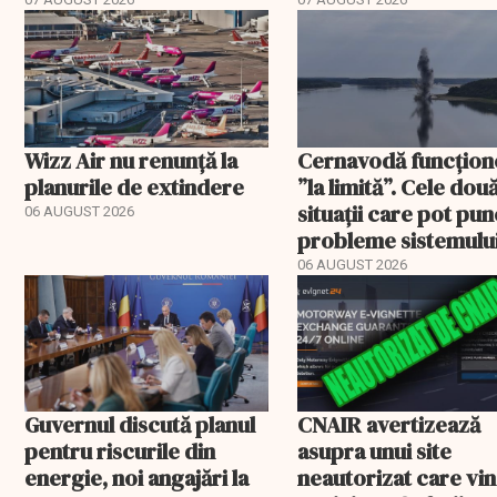
devin publice
să ajungă inactive fi
Wizz Air nu renunță la
Cernavodă funcțion
planurile de extindere
”la limită”. Cele dou
situații care pot pun
06 AUGUST 2026
probleme sistemulu
energetic
06 AUGUST 2026
Guvernul discută planul
CNAIR avertizează
pentru riscurile din
asupra unui site
energie, noi angajări la
neautorizat care vi