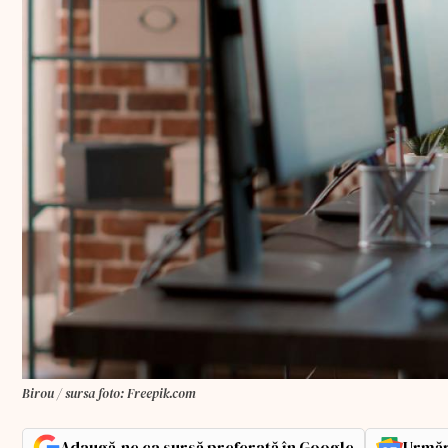
Birou / sursa foto: Freepik.com
Adaugă-ne ca sursă preferată în Google
Urmăr