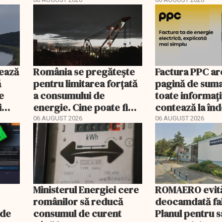
scal
registru electronic
400 de posturi
ează
România se pregătește
Factura PPC ar
ă
pentru limitarea forțată
pagină de suma
e
a consumului de
toate informați
i
energie. Cine poate fi
contează la î
deconectat
06 AUGUST 2026
06 AUGUST 2026
Ministerul Energiei cere
ROMAERO evit
românilor să reducă
deocamdată fal
nde
consumul de curent
Planul pentru 