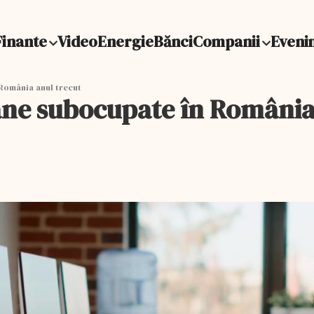
Finante
Video
Energie
Bănci
Companii
Eveni
România anul trecut
ane subocupate în România