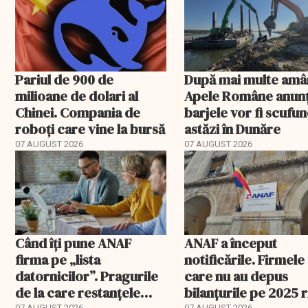
Pariul de 900 de
După mai multe amâ
milioane de dolari al
Apele Române anunț
Chinei. Compania de
barjele vor fi scufu
roboți care vine la bursă
astăzi în Dunăre
07 AUGUST 2026
07 AUGUST 2026
Când îți pune ANAF
ANAF a început
firma pe „lista
notificările. Firmele
datornicilor”. Pragurile
care nu au depus
de la care restanțele
bilanțurile pe 2025 
07 AUGUST 2026
07 AUGUST 2026