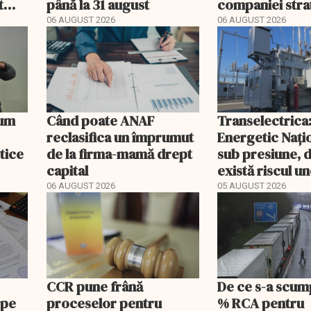
t
până la 31 august
companiei stra
mult
fost confirmat
06 AUGUST 2026
06 AUGUST 2026
Cum
Când poate ANAF
Transelectrica
reclasifica un împrumut
Energetic Nați
etice
de la firma-mamă drept
sub presiune, 
capital
există riscul un
majore
06 AUGUST 2026
05 AUGUST 2026
CCR pune frână
De ce s-a scum
 pe
proceselor pentru
% RCA pentru