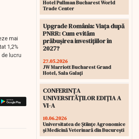
Hotel Pullman Bucharest World
Trade Center
Upgrade România: Viața după
PNRR: Cum evităm
reze mai
prăbușirea investițiilor în
tat 1,2%
2027?
 de lucru
27.05.2026
JW Marriott Bucharest Grand
Hotel, Sala Galați
CONFERINȚA
UNIVERSITĂȚILOR EDIȚIA A
VI-A
10.06.2026
Universitatea de Științe Agronomice
și Medicină Veterinară din București