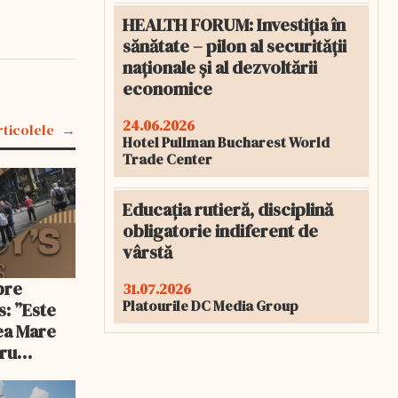
HEALTH FORUM: Investiția în
sănătate – pilon al securității
naționale și al dezvoltării
economice
24.06.2026
rticolele
Hotel Pullman Bucharest World
Trade Center
Educația rutieră, disciplină
obligatorie indiferent de
vârstă
pre
31.07.2026
Platourile DC Media Group
s: ”Este
rea Mare
tru
 nu se
stă seară