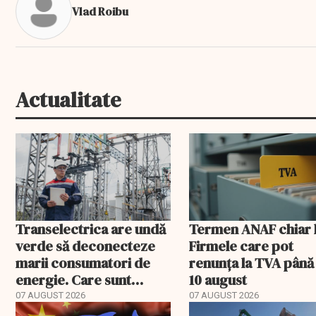
Vlad Roibu
Actualitate
Transelectrica are undă
Termen ANAF chiar l
verde să deconecteze
Firmele care pot
marii consumatori de
renunța la TVA până
energie. Care sunt
10 august
condițiile
07 AUGUST 2026
07 AUGUST 2026