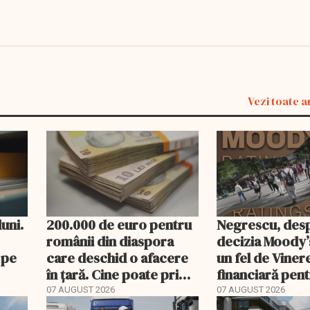
Vezi toate a
uni.
200.000 de euro pentru
Negrescu, des
românii din diaspora
decizia Moody’
 pe
care deschid o afacere
un fel de Vine
în țară. Cine poate primi
financiară pen
banii și ce trebuie
România”. Miza
07 AUGUST 2026
07 AUGUST 2026
rambursat
încheie în acea