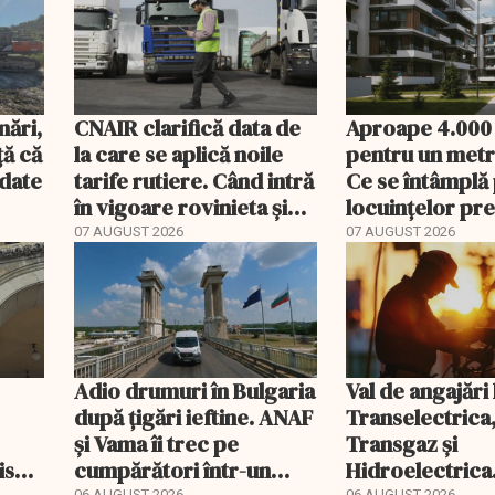
nări,
CNAIR clarifică data de
Aproape 4.000
ă că
la care se aplică noile
pentru un metr
ndate
tarife rutiere. Când intră
Ce se întâmplă 
în vigoare rovinieta și
locuințelor p
TollRo
07 AUGUST 2026
07 AUGUST 2026
Adio drumuri în Bulgaria
Val de angajări 
după țigări ieftine. ANAF
Transelectrica
și Vama îi trec pe
Transgaz și
riscă
cumpărători într-un
Hidroelectrica
06 AUGUST 2026
06 AUGUST 2026