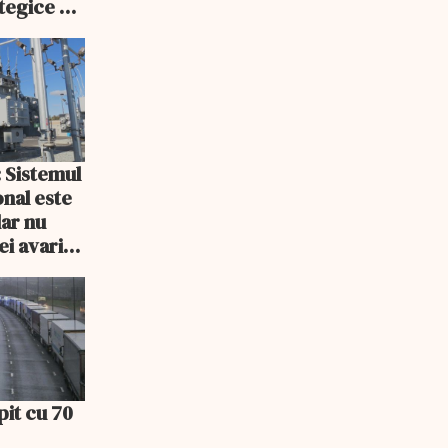
tegice a
: Sistemul
onal este
dar nu
ei avarii
pit cu 70