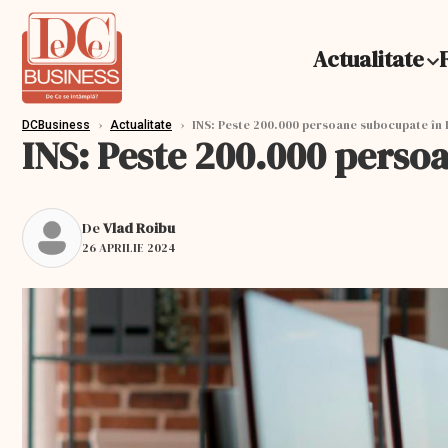
Actualitate
›
›
INS: Peste 200.000 persoane subocupate în 
DCBusiness
Actualitate
INS: Peste 200.000 perso
De
Vlad Roibu
26 APRILIE 2024