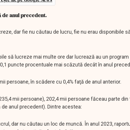
ă de anul precedent.
reze, dar fie nu căutau de lucru, fie nu erau disponibile 
e să lucreze mai multe ore dar lucrează au un program pa
cu 0,1 puncte procentuale mai scăzută decât în anul prece
ii persoane, în scădere cu 0,4% faţă de anul anterior.
6.235,4 mii persoane), 202,4 mii persoane făceau parte din 
ă de anul precedent). Dintre acestea:
crul, dar nu căutau un loc de muncă. În anul 2023, raportu