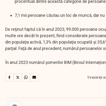
procentual dintre această categorie de persoane ş
7,1 mii persoane căutau un loc de muncă, dar nu e
De reţinut faptul că în anul 2023, 99.000 persoane ocu
multe ore decât în prezent, fiind considerate persoa
din populaţia activă, 1,3% din populaţia ocupată şi 35,
parţial. Faţă de anul precedent, numărul persoanelor 
În anul 2023 numărul şomerilor BIM (Biroul Internaționa
Urmăriți-n