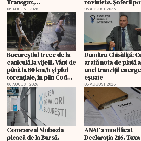
Transgaz,
roviniete. Șoferii po
Transelectrica și
plăti și cu 186% mai 
06 AUGUST 2026
06 AUGUST 2026
Hidroelectrica și
programul pentru di
Bucureștiul trece de la
Dumitru Chisăliță: 
caniculă la vijelii. Vânt de
arată nota de plată a
până la 80 km/h și ploi
unei tranziții energ
torențiale, în plin Cod
eșuate
portocaliu
06 AUGUST 2026
06 AUGUST 2026
Comcereal Slobozia
ANAF a modificat
pleacă de la Bursă.
Declarația 216. Taxa