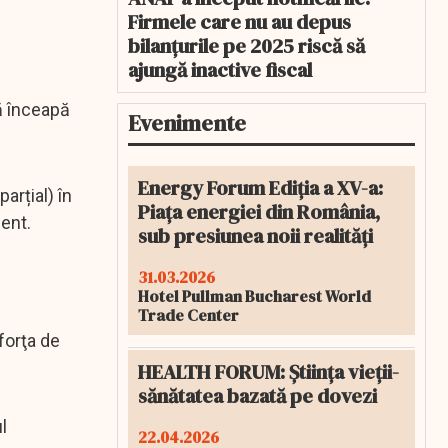
Firmele care nu au depus
bilanțurile pe 2025 riscă să
ajungă inactive fiscal
să înceapă
Evenimente
Energy Forum Ediția a XV-a:
rțial) în
Piața energiei din România,
dent.
sub presiunea noii realități
31.03.2026
Hotel Pullman Bucharest World
Trade Center
forţa de
HEALTH FORUM: Știința vieții-
sănătatea bazată pe dovezi
l
22.04.2026