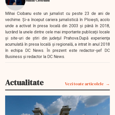
Mihai Ciobanu
Mihai Ciobanu este un jurnalist cu peste 23 de ani de
vechime. Şi-a început cariera jurnalistică în Ploieşti, acolo
unde a activat în presa locală din 2003 şi până în 2018,
lucrând la unele dintre cele mai importante publicaţii locale
şi site-uri de ştiri din judeţul Prahova.După experienţa
acumulată în presa locală şi regională, a intrat în anul 2018
în echipa DC News. În prezent este redactor-şef DC
Business şi redactor la DC News.
Actualitate
Vezi toate articolele