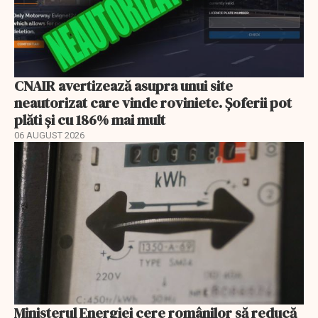
CNAIR avertizează asupra unui site
neautorizat care vinde roviniete. Șoferii pot
plăti și cu 186% mai mult
06 AUGUST 2026
Ministerul Energiei cere românilor să reducă