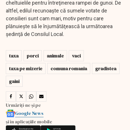
cheltuielile pentru întreţinerea rampei de gunoi. De
altfel, edilul recunoaşte că sumele votate de
consilieri sunt cam mari, motiv pentru care
plănuieşte să le înjumătăţească la următoarea
şedinţă de Consilul Local.
taxa
porci
animale
vaci
taxa pe mizerie
comuna romania
gradistea
gaini
Urmăriți-ne și pe
Google News
și în aplicațiile mobile