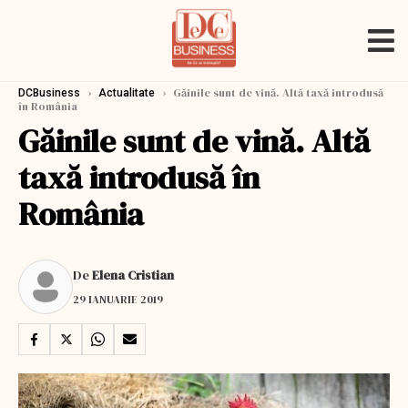
›
›
Găinile sunt de vină. Altă taxă introdusă
DCBusiness
Actualitate
în România
Găinile sunt de vină. Altă
taxă introdusă în
România
De
Elena Cristian
29 IANUARIE 2019