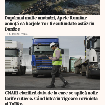
După mai multe amânări, Apele Române
anunță că barjele vor fi scufundate astăzi în
Dunăre
07 AUGUST 2026
CNAIR clarifică data de la care se aplică noile
tarife rutiere. Când intră în vigoare rovinieta
și TollRo