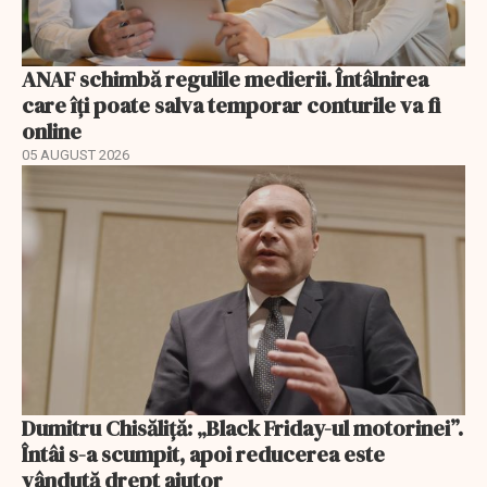
ANAF schimbă regulile medierii. Întâlnirea
care îți poate salva temporar conturile va fi
online
05 AUGUST 2026
Dumitru Chisăliță: „Black Friday-ul motorinei”.
Întâi s-a scumpit, apoi reducerea este
vândută drept ajutor