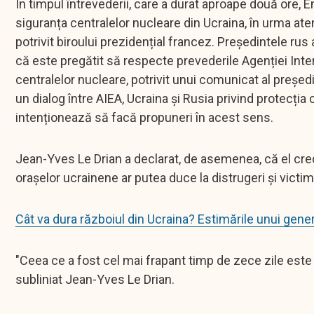
În timpul întrevederii, care a durat aproape două ore, 
siguranța centralelor nucleare din Ucraina, în urma aten
potrivit biroului prezidențial francez. Președintele rus 
că este pregătit să respecte prevederile Agenției Inte
centralelor nucleare, potrivit unui comunicat al președ
un dialog între AIEA, Ucraina și Rusia privind protecția 
intenționează să facă propuneri în acest sens.
Jean-Yves Le Drian a declarat, de asemenea, că el cred
orașelor ucrainene ar putea duce la distrugeri și victime
Cât va dura războiul din Ucraina? Estimările unui gene
"Ceea ce a fost cel mai frapant timp de zece zile este r
subliniat Jean-Yves Le Drian.