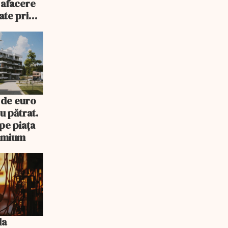
 afacere
oate primi
uie
 de euro
u pătrat.
pe piața
remium
la