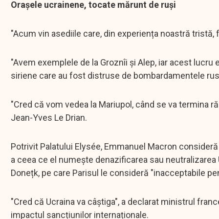
Orașele ucrainene, tocate mărunt de ruși
"Acum vin asediile care, din experiența noastră tristă, f
"Avem exemplele de la Groznîi și Alep, iar acest lucru 
siriene care au fost distruse de bombardamentele ruse
"Cred că vom vedea la Mariupol, când se va termina războ
Jean-Yves Le Drian.
Potrivit Palatului Elysée, Emmanuel Macron consideră 
a ceea ce el numește denazificarea sau neutralizarea U
Donețk, pe care Parisul le consideră "inacceptabile pen
"Cred că Ucraina va câștiga", a declarat ministrul franc
impactul sancțiunilor internaționale.