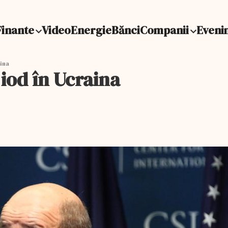
Finante
Video
Energie
Bănci
Companii
Eveni
aina
 iod în Ucraina