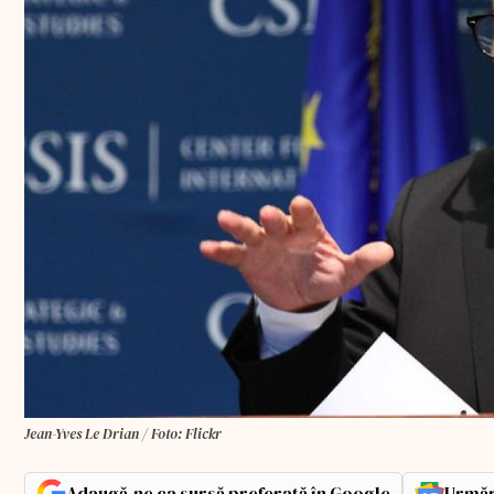
Jean-Yves Le Drian / Foto: Flickr
Adaugă-ne ca sursă preferată în Google
Urmăr