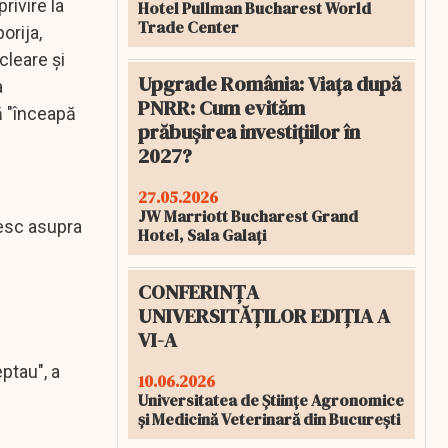
rivire la
Hotel Pullman Bucharest World
Trade Center
orija,
cleare și
Upgrade România: Viața după
a
PNRR: Cum evităm
ă "înceapă
prăbușirea investițiilor în
2027?
27.05.2026
JW Marriott Bucharest Grand
sesc asupra
Hotel, Sala Galați
CONFERINȚA
UNIVERSITĂȚILOR EDIȚIA A
VI-A
ptau", a
10.06.2026
Universitatea de Științe Agronomice
și Medicină Veterinară din București