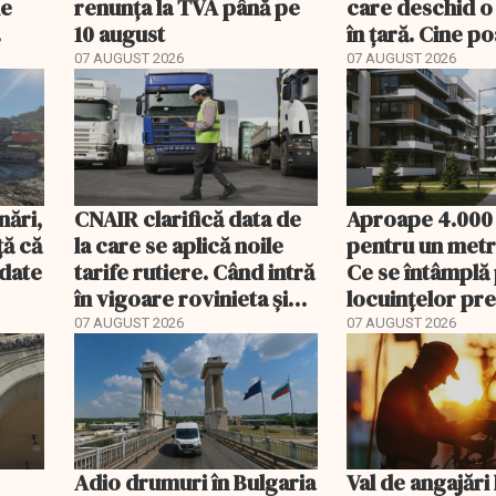
de
renunța la TVA până pe
care deschid o
10 august
în țară. Cine p
banii și ce treb
07 AUGUST 2026
07 AUGUST 2026
rambursat
nări,
CNAIR clarifică data de
Aproape 4.000
ă că
la care se aplică noile
pentru un metr
ndate
tarife rutiere. Când intră
Ce se întâmplă 
în vigoare rovinieta și
locuințelor p
TollRo
07 AUGUST 2026
07 AUGUST 2026
Adio drumuri în Bulgaria
Val de angajări 