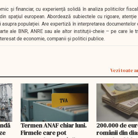
 și financiar, cu experiență solidă în analiza politicilor fiscal
in spațiul european. Abordează subiectele cu rigoare, atenție l
i asupra populației. Are expertiză în interpretarea documentelor 
oarte ale BNR, ANRE sau ale altor instituții-cheie – pe care le 
interesat de economie, companii și politici publice.
Vezi toate a
undă
Termen ANAF chiar luni.
200.000 de eur
ze
Firmele care pot
românii din di