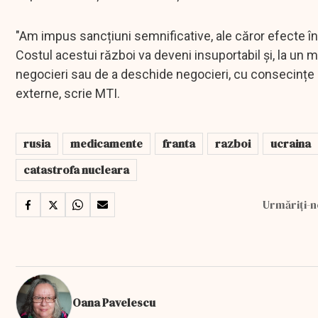
"Am impus sancțiuni semnificative, ale căror efecte î
Costul acestui război va deveni insuportabil și, la un m
negocieri sau de a deschide negocieri, cu consecințe u
externe, scrie MTI.
rusia
medicamente
franta
razboi
ucraina
catastrofa nucleara
Urmăriți-n
Oana Pavelescu