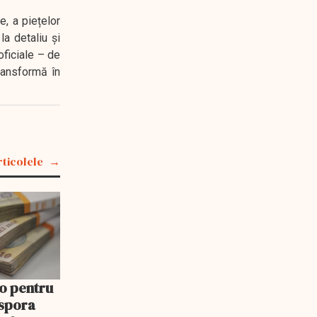
e, a piețelor
a detaliu și
oficiale – de
transformă în
rticolele
o pentru
aspora