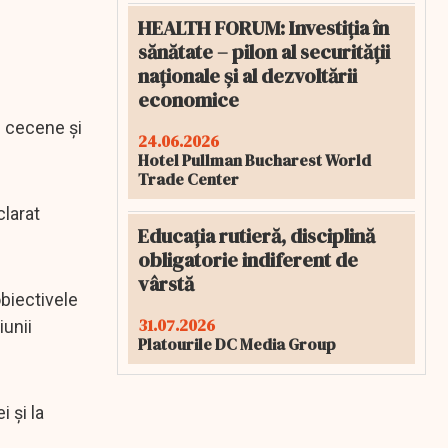
HEALTH FORUM: Investiția în
sănătate – pilon al securității
naționale și al dezvoltării
economice
e cecene și
24.06.2026
Hotel Pullman Bucharest World
Trade Center
clarat
Educația rutieră, disciplină
obligatorie indiferent de
vârstă
biectivele
31.07.2026
iunii
Platourile DC Media Group
 și la