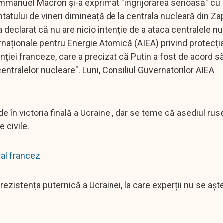
Emmanuel Macron și-a exprimat "îngrijorarea serioasă" cu p
tatului de vineri dimineață de la centrala nucleară din Zap
a declarat că nu are nicio intenție de a ataca centralele nu
rnaționale pentru Energie Atomică (AIEA) privind protecți
inției franceze, care a precizat că Putin a fost de acord s
centralelor nucleare". Luni, Consiliul Guvernatorilor AIEA
e în victoria finală a Ucrainei, dar se teme că asediul ru
 civile.
ral francez
ezistența puternică a Ucrainei, la care experții nu se aște