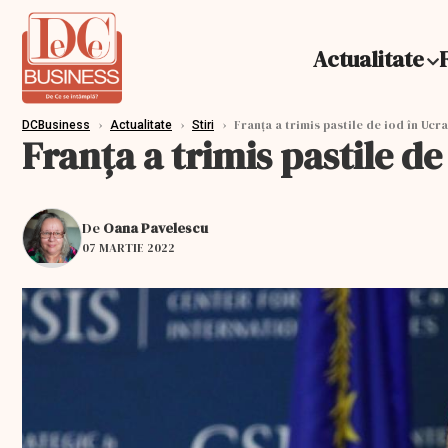
Actualitate
›
›
›
Franța a trimis pastile de iod în Ucr
DCBusiness
Actualitate
Stiri
Franța a trimis pastile de
De
Oana Pavelescu
07 MARTIE 2022