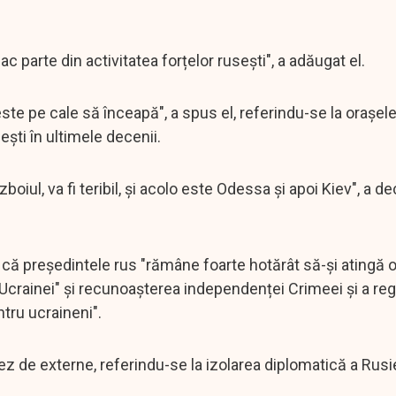
ac parte din activitatea forțelor rusești", a adăugat el.
este pe cale să înceapă", a spus el, referindu-se la orașel
ști în ultimele decenii.
iul, va fi teribil, și acolo este Odessa și apoi Kiev", a de
că președintele rus "rămâne foarte hotărât să-și atingă o
crainei" și recunoașterea independenței Crimeei și a reg
tru ucraineni".
ez de externe, referindu-se la izolarea diplomatică a Rusiei