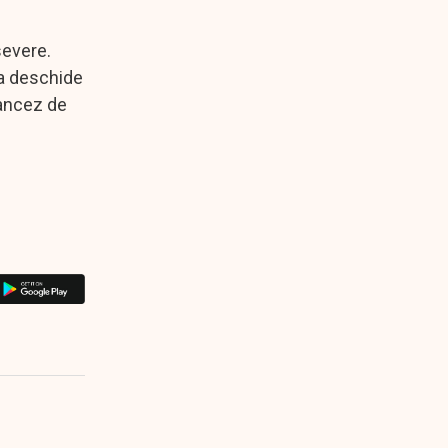
severe.
 a deschide
rancez de