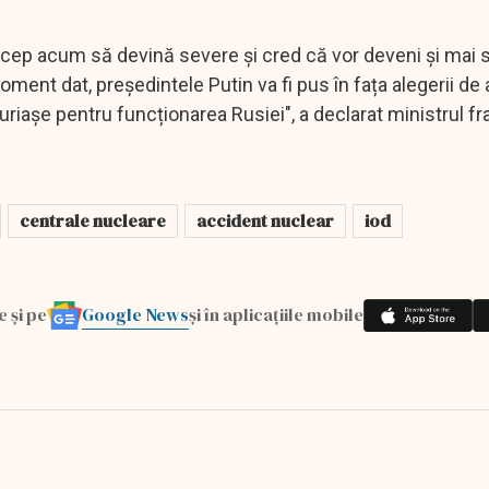
ncep acum să devină severe și cred că vor deveni și mai 
oment dat, președintele Putin va fi pus în fața alegerii de
riașe pentru funcționarea Rusiei", a declarat ministrul f
centrale nucleare
accident nuclear
iod
Google News
e și pe
și în aplicațiile mobile