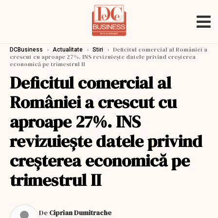
›
›
›
Deficitul comercial al României a
DCBusiness
Actualitate
Stiri
crescut cu aproape 27%. INS revizuiește datele privind creșterea
economică pe trimestrul II
Deficitul comercial al
României a crescut cu
aproape 27%. INS
revizuiește datele privind
creșterea economică pe
trimestrul II
De
Ciprian Dumitrache