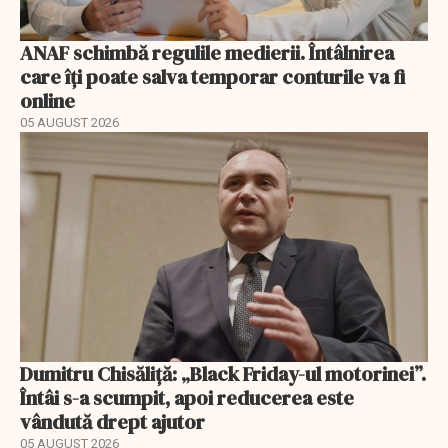
ANAF schimbă regulile medierii. Întâlnirea
care îți poate salva temporar conturile va fi
online
05 AUGUST 2026
Dumitru Chisăliță: „Black Friday-ul motorinei”.
Întâi s-a scumpit, apoi reducerea este
vândută drept ajutor
05 AUGUST 2026