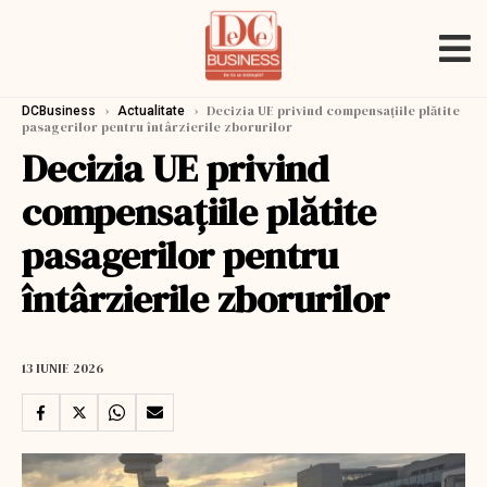
›
›
Decizia UE privind compensaţiile plătite
DCBusiness
Actualitate
pasagerilor pentru întârzierile zborurilor
Decizia UE privind
compensaţiile plătite
pasagerilor pentru
întârzierile zborurilor
13 IUNIE 2026