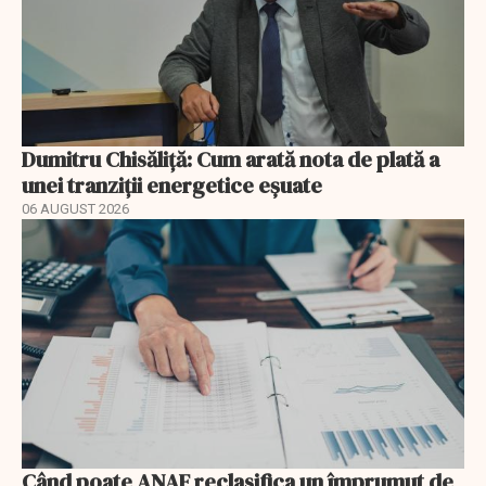
Dumitru Chisăliță: Cum arată nota de plată a
unei tranziții energetice eșuate
06 AUGUST 2026
Când poate ANAF reclasifica un împrumut de