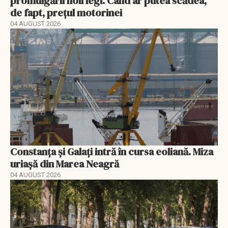
promulgării noii legi. Când ar putea scădea,
de fapt, prețul motorinei
04 AUGUST 2026
Constanța și Galați intră în cursa eoliană. Miza
uriașă din Marea Neagră
04 AUGUST 2026