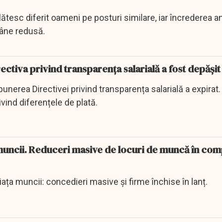
ătesc diferit oameni pe posturi similare, iar încrederea an
mâne redusă.
ctiva privind transparența salarială a fost depășit
nerea Directivei privind transparența salarială a expirat.
rivind diferențele de plată.
muncii. Reduceri masive de locuri de muncă în com
ța muncii: concedieri masive și firme închise în lanț.