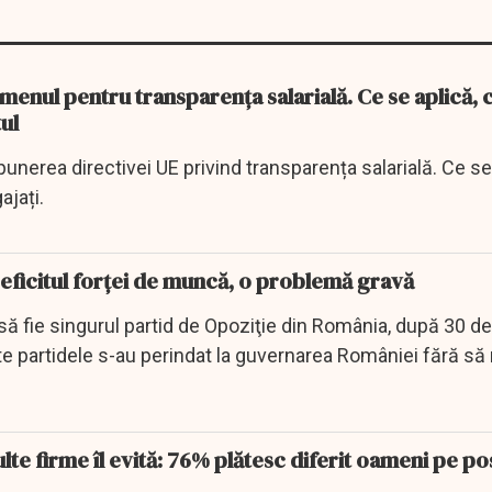
enul pentru transparența salarială. Ce se aplică, 
tul
punerea directivei UE privind transparența salarială. Ce 
ajați.
eficitul forței de muncă, o problemă gravă
să fie singurul partid de Opoziţie din România, după 30 de
e partidele s-au perindat la guvernarea României fără să 
te firme îl evită: 76% plătesc diferit oameni pe po