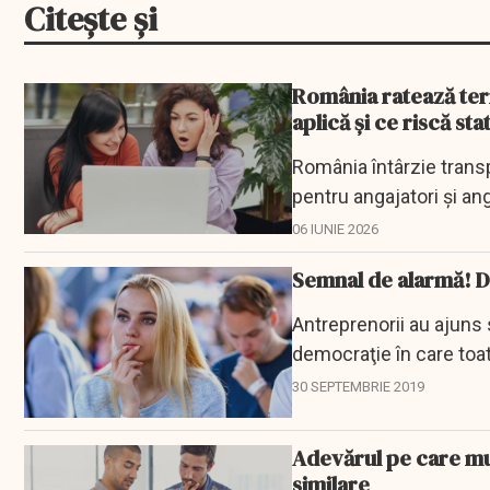
Citește și
România ratează term
aplică și ce riscă sta
România întârzie trans
pentru angajatori și ang
06 IUNIE 2026
Semnal de alarmă! D
Antreprenorii au ajuns 
democraţie în care toat
nivelul de...
30 SEPTEMBRIE 2019
Adevărul pe care mul
similare