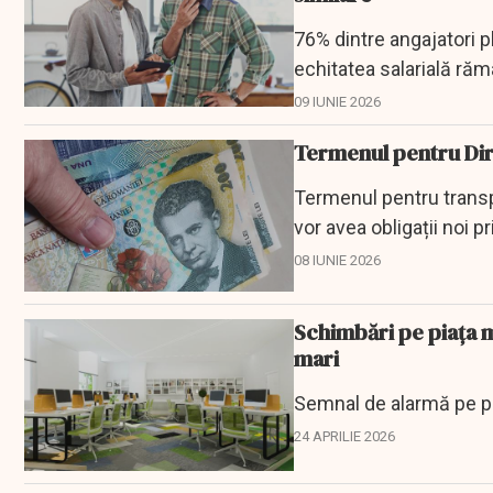
76% dintre angajatori pl
echitatea salarială ră
09 IUNIE 2026
Termenul pentru Dire
Termenul pentru transpu
vor avea obligații noi p
08 IUNIE 2026
Schimbări pe piaţa 
mari
Semnal de alarmă pe pia
24 APRILIE 2026