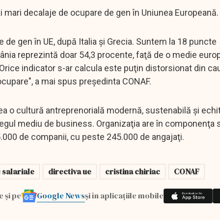
i mari decalaje de ocupare de gen în Uniunea Europeană.
 de gen în UE, după Italia şi Grecia. Suntem la 18 puncte
mânia reprezintă doar 54,3 procente, faţă de o medie eur
Orice indicator s-ar calcula este puţin distorsionat din ca
ocupare", a mai spus preşedinta CONAF.
ea o cultură antreprenorială modernă, sustenabilă şi echit
ntregul mediu de business. Organizaţia are în componenţa 
 15.000 de companii, cu peste 245.000 de angajaţi.
 salariale
directiva ue
cristina chiriac
CONAF
Google News
e și pe
și în aplicațiile mobile