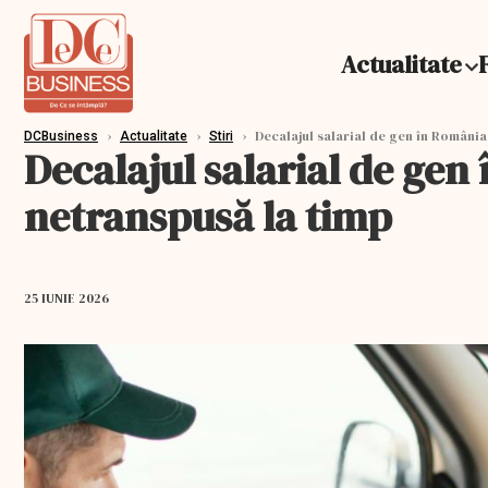
Actualitate
›
›
›
Decalajul salarial de gen în România
DCBusiness
Actualitate
Stiri
Decalajul salarial de ge
netranspusă la timp
25 IUNIE 2026