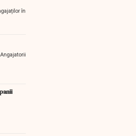
gajaților în
 Angajatorii
panii