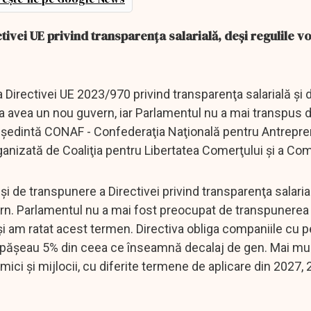
vei UE privind transparența salarială, deși regulile vo
Directivei UE 2023/970 privind transparenţa salarială şi 
e a avea un nou guvern, iar Parlamentul nu a mai transpus d
, preşedintă CONAF - Confederaţia Naţională pentru Antrepre
rganizată de Coaliţia pentru Libertatea Comerţului şi a Com
 de transpunere a Directivei privind transparenţa salaria
ern. Parlamentul nu a mai fost preocupat de transpunerea 
 şi am ratat acest termen. Directiva obliga companiile cu 
 depăşeau 5% din ceea ce înseamnă decalaj de gen. Mai mul
ici şi mijlocii, cu diferite termene de aplicare din 2027,