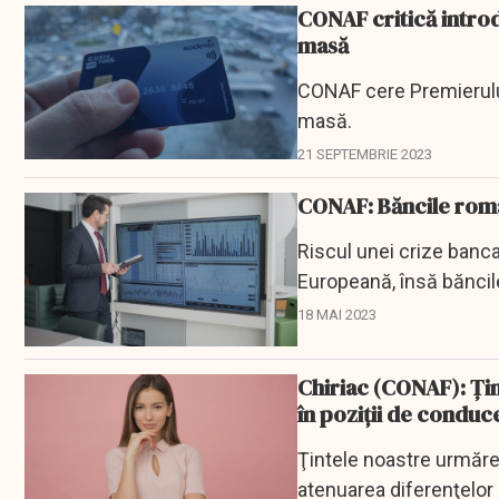
CONAF critică introdu
masă
CONAF cere Premierului 
masă.
21 SEPTEMBRIE 2023
CONAF: Băncile român
Riscul unei crize banca
Europeană, însă băncile 
18 MAI 2023
Chiriac (CONAF): Ţi
în poziţii de conduc
Ţintele noastre urmăre
atenuarea diferenţelor s