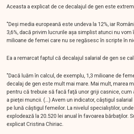
Aceasta a explicat de ce decalajul de gen este extrem
"Deşi media europeană este undeva la 12%, iar România
3,6%, dacă privim lucrurile aşa simplist atunci nu vom
milioane de femei care nu se regăsesc în scripte în ni
Ea a remarcat faptul că decalajul salarial de gen se c
"Dacă luăm în calcul, de exemplu, 1,3 milioane de feme
decalaj de gen este mult mai mare. Mai mult, marea maj
pentru că trebuie să facă faţă unor griji casnice, cum ar 
a pieţei muncii. (...) Avem un indicator, câştigul salari
pe lună câştigul femeilor. La nivelul specialiştilor, un
explodează la 20.520 lei anual în favoarea bărbaţilor. S
explicat Cristina Chiriac.