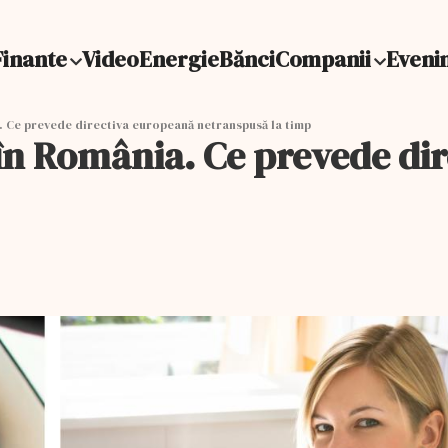
Finante
Video
Energie
Bănci
Companii
Eveni
. Ce prevede directiva europeană netranspusă la timp
n în România. Ce prevede di