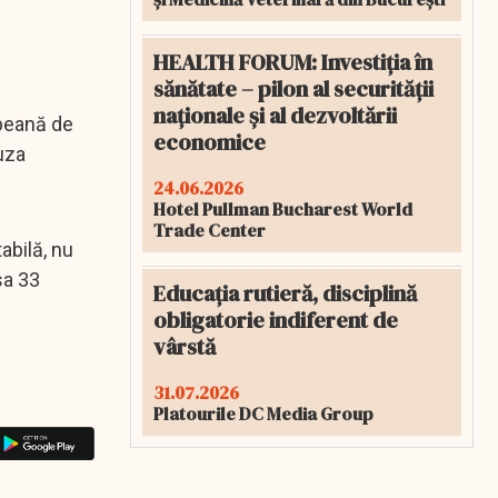
HEALTH FORUM: Investiția în
sănătate – pilon al securității
naționale și al dezvoltării
opeană de
economice
uza
24.06.2026
Hotel Pullman Bucharest World
Trade Center
abilă, nu
sa 33
Educația rutieră, disciplină
obligatorie indiferent de
vârstă
31.07.2026
Platourile DC Media Group