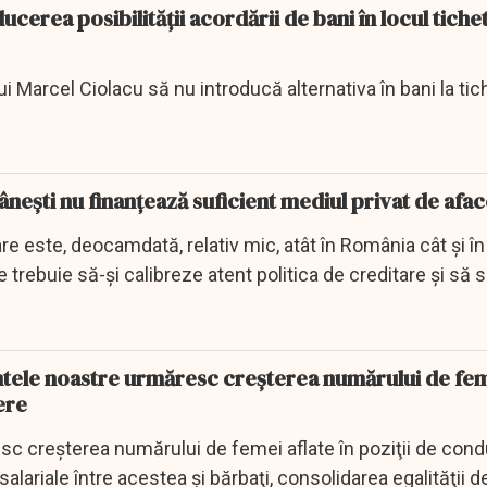
cerea posibilităţii acordării de bani în locul tiche
Marcel Ciolacu să nu introducă alternativa în bani la tic
eşti nu finanţează suficient mediul privat de afac
re este, deocamdată, relativ mic, atât în România cât şi î
trebuie să-şi calibreze atent politica de creditare şi să s
ntele noastre urmăresc creşterea numărului de fem
ere
sc creşterea numărului de femei aflate în poziţii de cond
alariale între acestea şi bărbaţi, consolidarea egalităţii d