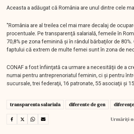
Aceasta a adăugat că România are unul dintre cele ma
"România are al treilea cel mai mare decalaj de ocupare
procentuale. Pe transparenţă salarială, femeile în Ro
70,8% pe zona feminină şi în rândul bărbaţilor de 80%. 
faptului că extrem de multe femei sunt în zona de ne
CONAF a fost înfiinţată ca urmare a necesităţii de a cr
numai pentru antreprenoriatul feminin, ci şi pentru î
sucursale, trei federaţii, 16 patronate, 55 asociaţii şi
transparenta salariala
diferente de gen
diferențe
Urmăriți-n