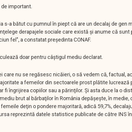
 de important.
 s-a bătut cu pumnul în piept că are un decalaj de gen m
 înţelege derapajele sociale care există şi anume că sunt 
ciun fel", a constatat preşedinta CONAF.
alculează doar pentru câştigul mediu declarat.
i care nu se regăsesc nicăieri, o să vedem că, factual, a
oritate a femeilor din sectoarele prost plătite lucrează 
fi îngrijirea copiilor sau a părinţilor. Şi asta duce la o di
al mediu brut al bărbaţilor în România depăşeşte, în medie, 
de femeile deţin o pondere majoritară, adică 59,7%, decalaj
ursa reprezintă datele statistice publicate de către INS în