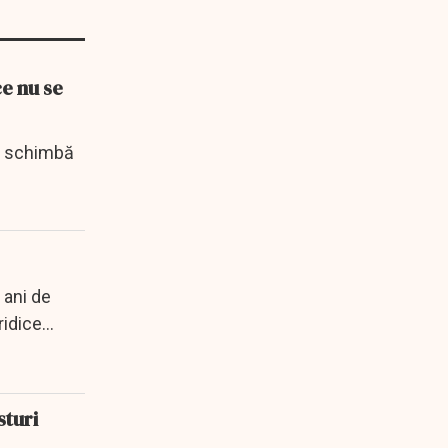
ce nu se
se schimbă
 ani de
ridice
sturi