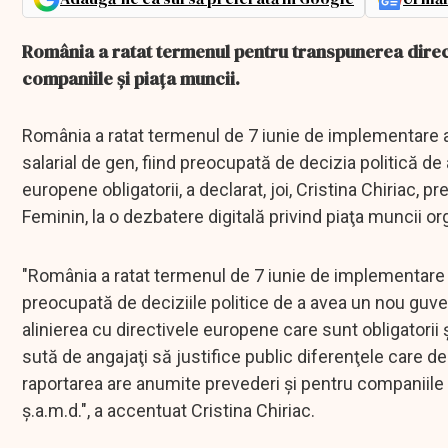
România a ratat termenul pentru transpunerea directi
companiile și piața muncii.
România a ratat termenul de 7 iunie de implementare a 
salarial de gen, fiind preocupată de decizia politică d
europene obligatorii, a declarat, joi, Cristina Chiriac
Feminin, la o dezbatere digitală privind piaţa muncii o
"România a ratat termenul de 7 iunie de implementare şi
preocupată de deciziile politice de a avea un nou guv
alinierea cu directivele europene care sunt obligatorii
sută de angajaţi să justifice public diferenţele care
raportarea are anumite prevederi şi pentru companiile m
ş.a.m.d.", a accentuat Cristina Chiriac.