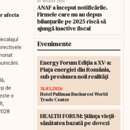
07 AUGUST 2026
ANAF a început notificările.
Firmele care nu au depus
r afecta
bilanțurile pe 2025 riscă să
ajungă inactive fiscal
decalajul
Evenimente
irectivele
noriat
Energy Forum Ediția a XV-a:
unicării.
Piața energiei din România,
sub presiunea noii realități
lă,
şi de
31.03.2026
Hotel Pullman Bucharest World
peste o
Trade Center
t,
 2028
HEALTH FORUM: Știința vieții-
sănătatea bazată pe dovezi