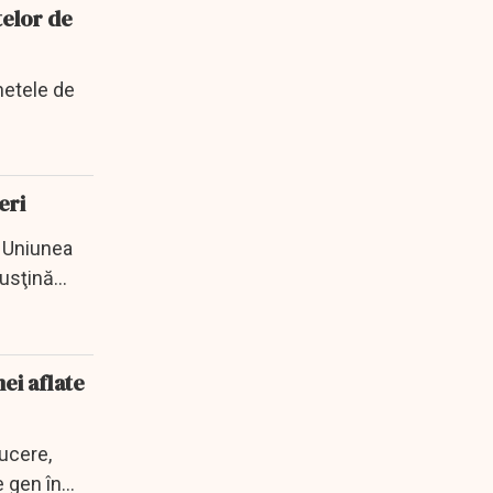
telor de
hetele de
eri
n Uniunea
usţină...
ei aflate
ucere,
e gen în