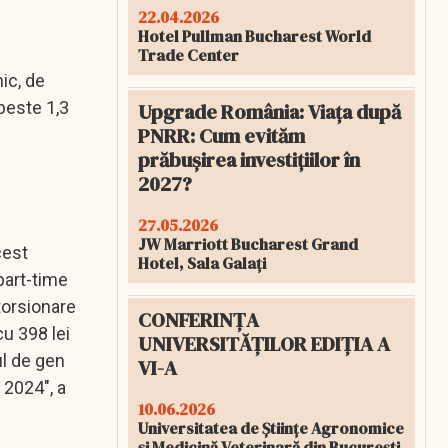
22.04.2026
Hotel Pullman Bucharest World
Trade Center
ic, de
peste 1,3
Upgrade România: Viața după
PNRR: Cum evităm
prăbușirea investițiilor în
2027?
27.05.2026
JW Marriott Bucharest Grand
cest
Hotel, Sala Galați
part-time
storsionare
CONFERINȚA
cu 398 lei
UNIVERSITĂȚILOR EDIȚIA A
ul de gen
VI-A
 2024", a
10.06.2026
Universitatea de Științe Agronomice
și Medicină Veterinară din București