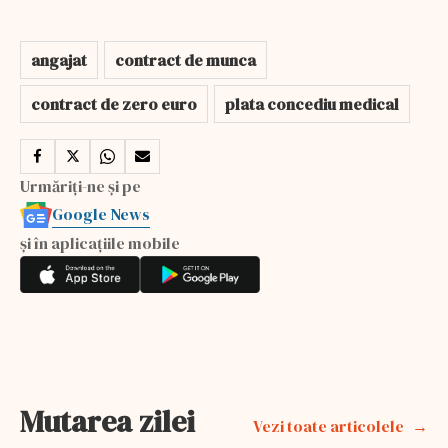
angajat
contract de munca
contract de zero euro
plata concediu medical
Urmăriți-ne și pe
Google News
și în aplicațiile mobile
Mutarea zilei
Vezi toate articolele