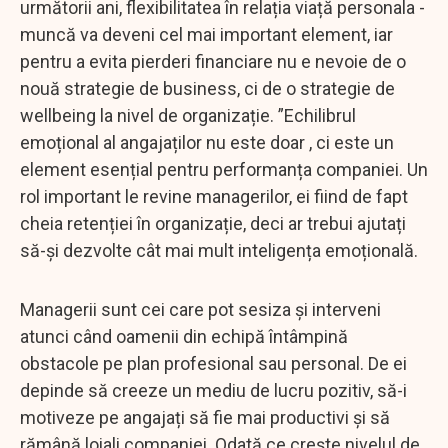
următorii ani, flexibilitatea în relația viață personala -
muncă va deveni cel mai important element, iar
pentru a evita pierderi financiare nu e nevoie de o
nouă strategie de business, ci de o strategie de
wellbeing la nivel de organizație. ”Echilibrul
emoțional al angajaților nu este doar , ci este un
element esențial pentru performanța companiei. Un
rol important le revine managerilor, ei fiind de fapt
cheia retenției în organizație, deci ar trebui ajutați
să-și dezvolte cât mai mult inteligența emoțională.
Managerii sunt cei care pot sesiza și interveni
atunci când oamenii din echipă întâmpină
obstacole pe plan profesional sau personal. De ei
depinde să creeze un mediu de lucru pozitiv, să-i
motiveze pe angajați să fie mai productivi și să
rămână loiali companiei. Odată ce crește nivelul de