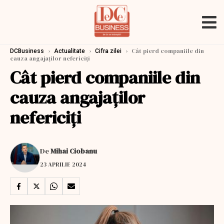
›
›
›
Cât pierd companiile din
DCBusiness
Actualitate
Cifra zilei
cauza angajaţilor nefericiţi
Cât pierd companiile din
cauza angajaţilor
nefericiţi
De
Mihai Ciobanu
23 APRILIE 2024