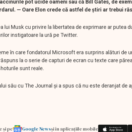
accinurile pot ucide oameni sau că Bill Gates, de exem
arul. — Oare Elon crede că astfel de ştiri ar trebui ră
a lui Musk cu privire la libertatea de exprimare ar putea d
ilor instigatoare la ură pe Twitter.
eme în care fondatorul Microsoft era surprins alături de 
răspuns la o serie de capturi de ecran cu texte care păreau
hoturile sunt reale.
ului său cu The Journal şi a spus că nu este deranjat de 
Google News
e și pe
și în aplicațiile mobile