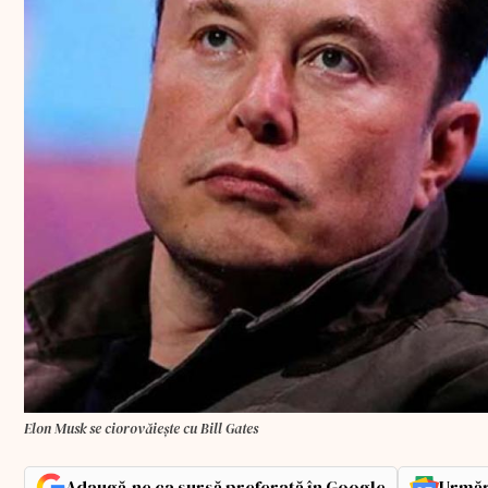
Elon Musk se ciorovăiește cu Bill Gates
Adaugă-ne ca sursă preferată în Google
Urmăr