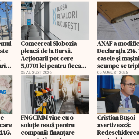
temul
Comcereal Slobozia
ANAF a modific
este
pleacă de la Bursă.
Declarația 216.
u
Acționarii pot cere
casele și mașin
rii
5,0701 lei pentru fiecare
scumpe se trip
acțiune
2026
05 AUGUST 2026
05 AUGUST 2026
ce
FNGCIMM vine cu o
Cristian Bușoi
ecare
soluție nouă pentru
avertizează:
MAG.
companii: finanțare
Redeschidere