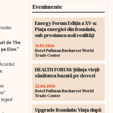
Evenimente
Energy Forum Ediția a XV-a:
nsider.
Piața energiei din România,
sub presiunea noii realități
duit de The
31.03.2026
pe Elon.”
Hotel Pullman Bucharest World
Trade Center
 Acordul
HEALTH FORUM: Știința vieții-
e.
sănătatea bazată pe dovezi
22.04.2026
pe
Hotel Pullman Bucharest World
re”.
Trade Center
 legea”.
Upgrade România: Viața după