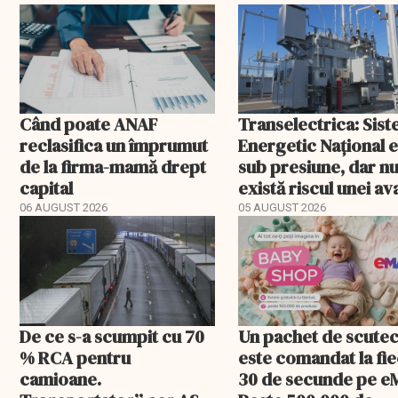
Când poate ANAF
Transelectrica: Sis
reclasifica un împrumut
Energetic Național 
de la firma-mamă drept
sub presiune, dar n
capital
există riscul unei ava
majore
06 AUGUST 2026
05 AUGUST 2026
De ce s-a scumpit cu 70
Un pachet de scute
% RCA pentru
este comandat la fi
camioane.
30 de secunde pe e