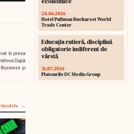
economice
24.06.2026
Hotel Pullman Bucharest World
Trade Center
Educația rutieră, disciplină
obligatorie indiferent de
ivat în presa
vârstă
 Prahova.După
 Business şi
31.07.2026
Platourile DC Media Group
rticolele