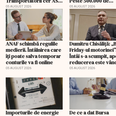
Transportatorii cer ASF
Peste 500.000 de
să publice tarifele
comenzi pentru
05 AUGUST 2026
05 AUGUST 2026
bebeluși au fost cu
livrare a doua
ANAF schimbă regulile
Dumitru Chisăliță: „
medierii. Întâlnirea care
Friday-ul motorinei”
îți poate salva temporar
Întâi s-a scumpit, ap
conturile va fi online
reducerea este vân
drept ajutor
05 AUGUST 2026
05 AUGUST 2026
Importurile de energie
De ce a dat Bursa