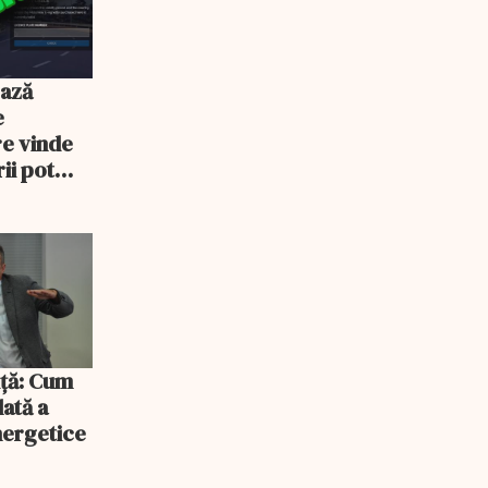
ează
e
re vinde
ii pot
% mai mult
iță: Cum
lată a
energetice