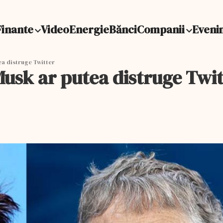
Finante
Video
Energie
Bănci
Companii
Eveni
ea distruge Twitter
Musk ar putea distruge Twi