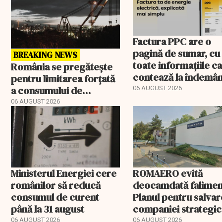
Factura PPC are o
pagină de sumar, cu
BREAKING NEWS
toate informațiile c
România se pregătește
contează la îndemâ
pentru limitarea forțată
a consumului de
06 AUGUST 2026
energie. Cine poate fi
06 AUGUST 2026
deconectat
Ministerul Energiei cere
ROMAERO evită
românilor să reducă
deocamdată falimen
consumul de curent
Planul pentru salva
până la 31 august
companiei strategic
fost confirmat
06 AUGUST 2026
06 AUGUST 2026