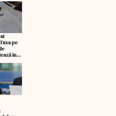
at
 Taxa pe
ile
lează în
a