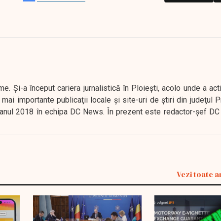
. Şi-a început cariera jurnalistică în Ploieşti, acolo unde a act
mai importante publicaţii locale şi site-uri de ştiri din judeţul
 în anul 2018 în echipa DC News. În prezent este redactor-şef DC
Vezi toate a