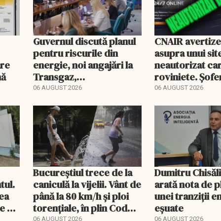
Guvernul discută planul
CNAIR avertiz
pentru riscurile din
asupra unui sit
are
energie, noi angajări la
neautorizat ca
nă
Transgaz,
roviniete. Șofer
Transelectrica și
plăti și cu 186
06 AUGUST 2026
06 AUGUST 2026
Hidroelectrica și
programul pentru di
Bucureștiul trece de la
Dumitru Chisăl
tul.
caniculă la vijelii. Vânt de
arată nota de p
rea
până la 80 km/h și ploi
unei tranziții 
e a
torențiale, în plin Cod
eșuate
portocaliu
06 AUGUST 2026
06 AUGUST 2026