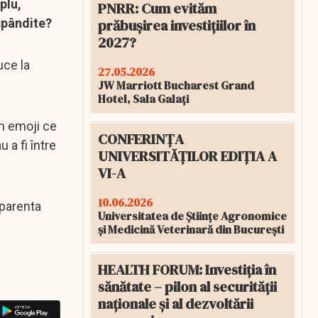
plu,
PNRR: Cum evităm
prăbușirea investițiilor în
spândite?
2027?
uce la
27.05.2026
JW Marriott Bucharest Grand
Hotel, Sala Galați
un emoji ce
CONFERINȚA
 a fi între
UNIVERSITĂȚILOR EDIȚIA A
VI-A
10.06.2026
aparenta
Universitatea de Științe Agronomice
și Medicină Veterinară din București
HEALTH FORUM: Investiția în
sănătate – pilon al securității
naționale și al dezvoltării