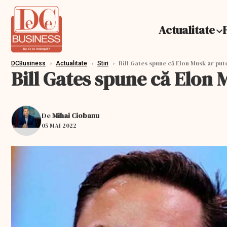
Actualitate
›
›
›
Bill Gates spune că Elon Musk ar put
DCBusiness
Actualitate
Stiri
Bill Gates spune că Elon 
De
Mihai Ciobanu
05 MAI 2022