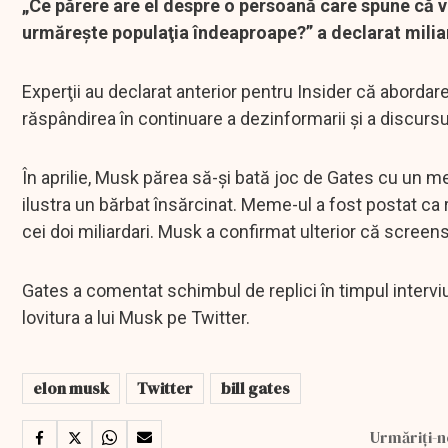
„Ce părere are el despre o persoană care spune că v
urmăreşte populaţia îndeaproape?” a declarat miliard
Experţii au declarat anterior pentru Insider că abordare
răspândirea în continuare a dezinformarii şi a discursur
În aprilie, Musk părea să-şi bată joc de Gates cu un m
ilustra un bărbat însărcinat. Meme-ul a fost postat ca 
cei doi miliardari. Musk a confirmat ulterior că screens
Gates a comentat schimbul de replici în timpul intervi
lovitura a lui Musk pe Twitter.
elon musk
Twitter
bill gates
Urmăriți-n