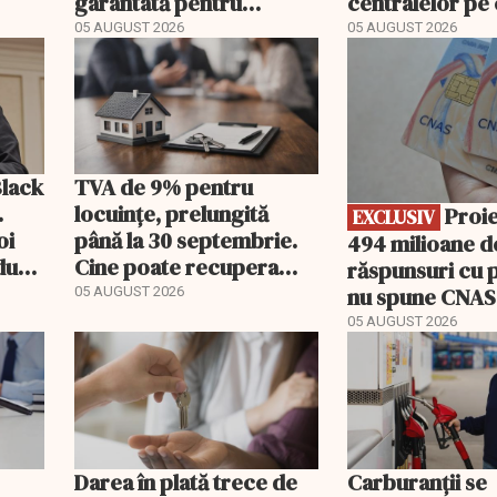
garantată pentru
centralelor pe
carburant și transport
poate costa R
05 AUGUST 2026
05 AUGUST 2026
EXCLUSIV
peste un milia
Black
TVA de 9% pentru
.
locuințe, prelungită
Proiect de
EXCLUSIV
oi
până la 30 septembrie.
494 milioane de
dută
Cine poate recupera
răspunsuri cu p
diferența de taxă
nu spune CNAS
05 AUGUST 2026
noul PIAS
05 AUGUST 2026
Darea în plată trece de
Carburanții se