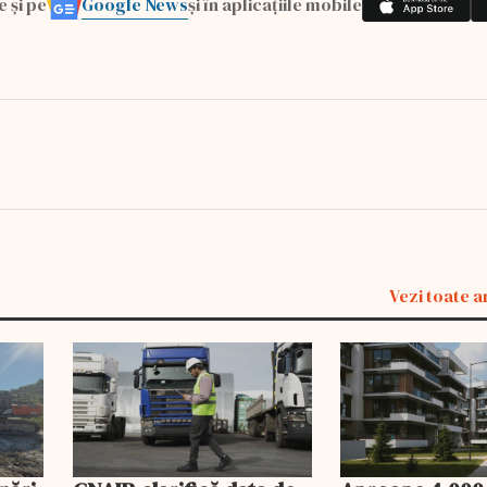
Google News
e și pe
și în aplicațiile mobile
Vezi toate a