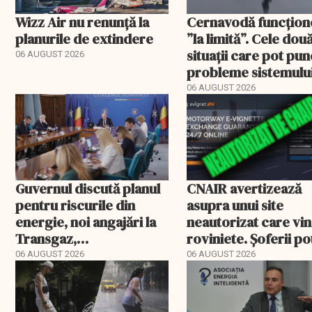
Wizz Air nu renunță la
Cernavodă funcțion
planurile de extindere
”la limită”. Cele dou
situații care pot pun
06 AUGUST 2026
probleme sistemulu
energetic
06 AUGUST 2026
Guvernul discută planul
CNAIR avertizează
pentru riscurile din
asupra unui site
energie, noi angajări la
neautorizat care vi
Transgaz,
roviniete. Șoferii po
Transelectrica și
plăti și cu 186% mai 
06 AUGUST 2026
06 AUGUST 2026
Hidroelectrica și
programul pentru di