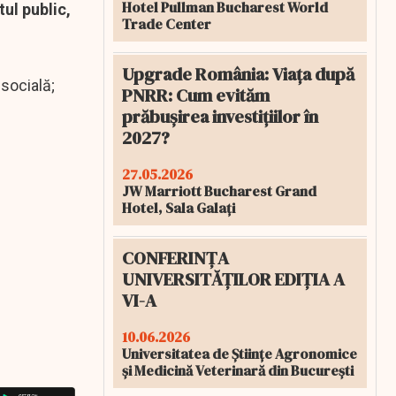
Hotel Pullman Bucharest World
ul public,
Trade Center
Upgrade România: Viața după
 socială;
PNRR: Cum evităm
prăbușirea investițiilor în
2027?
27.05.2026
JW Marriott Bucharest Grand
Hotel, Sala Galați
CONFERINȚA
UNIVERSITĂȚILOR EDIȚIA A
VI-A
10.06.2026
Universitatea de Științe Agronomice
și Medicină Veterinară din București