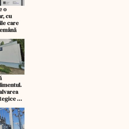
e o
r, cu
ile care
ndemână
ă
imentul.
salvarea
tegice a