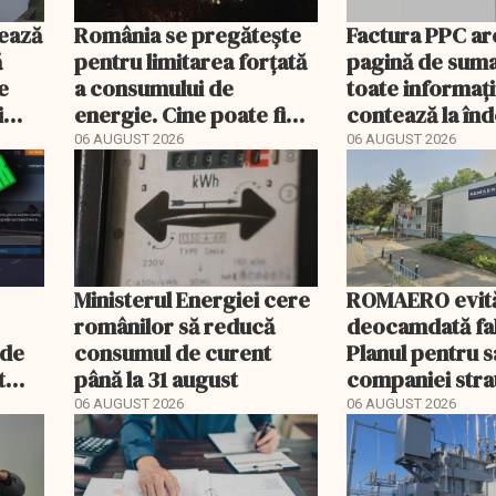
ează
România se pregătește
Factura PPC ar
ă
pentru limitarea forțată
pagină de suma
e
a consumului de
toate informați
i
energie. Cine poate fi
contează la î
deconectat
06 AUGUST 2026
06 AUGUST 2026
Ministerul Energiei cere
ROMAERO evit
românilor să reducă
deocamdată fal
nde
consumul de curent
Planul pentru 
t
până la 31 august
companiei stra
mult
fost confirmat
06 AUGUST 2026
06 AUGUST 2026