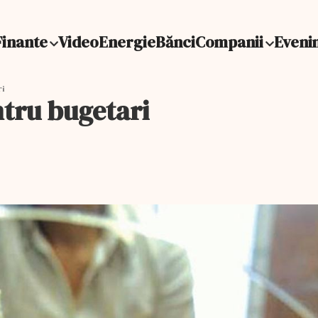
Finante
Video
Energie
Bănci
Companii
Eveni
ri
ntru bugetari