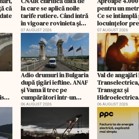
nări,
CNAIR clarifică data de
Aproape 4.000
ă că
la care se aplică noile
pentru un metr
ndate
tarife rutiere. Când intră
Ce se întâmplă 
în vigoare rovinieta și
locuințelor p
TollRo
07 AUGUST 2026
07 AUGUST 2026
Adio drumuri în Bulgaria
Val de angajări 
după țigări ieftine. ANAF
Transelectrica
și Vama îi trec pe
Transgaz și
riscă
cumpărători într-un
Hidroelectrica
scal
registru electronic
400 de posturi
06 AUGUST 2026
06 AUGUST 2026