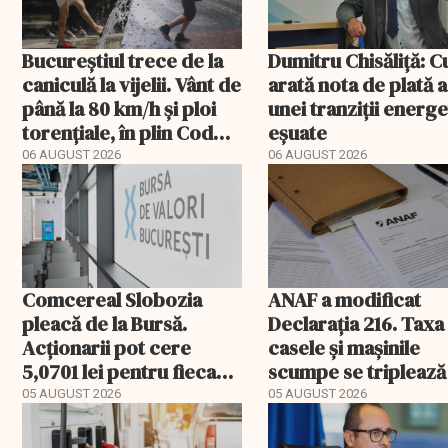
Bucureștiul trece de la
Dumitru Chisăliță: 
caniculă la vijelii. Vânt de
arată nota de plată a
până la 80 km/h și ploi
unei tranziții energ
torențiale, în plin Cod
eșuate
portocaliu
06 AUGUST 2026
06 AUGUST 2026
Comcereal Slobozia
ANAF a modificat
pleacă de la Bursă.
Declarația 216. Taxa
Acționarii pot cere
casele și mașinile
5,0701 lei pentru fiecare
scumpe se triplează
acțiune
2026
05 AUGUST 2026
05 AUGUST 2026