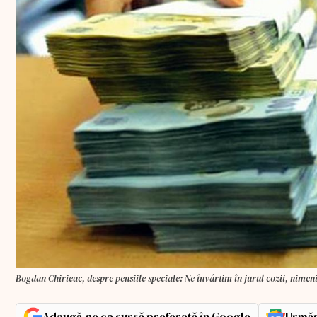
Bogdan Chirieac, despre pensiile speciale: Ne învârtim în jurul cozii, nime
Adaugă-ne ca sursă preferată în Google
Urmăr