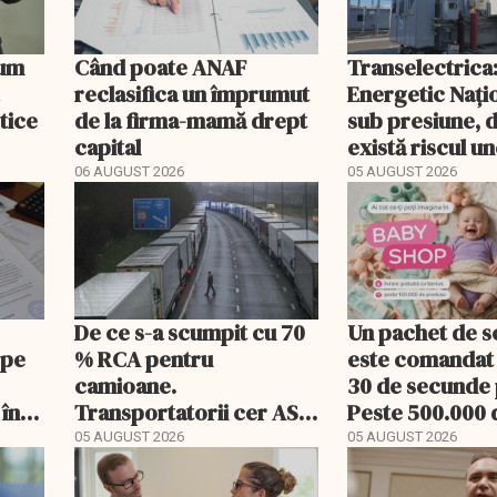
Cum
Când poate ANAF
Transelectrica
reclasifica un împrumut
Energetic Nați
etice
de la firma-mamă drept
sub presiune, 
capital
există riscul un
majore
06 AUGUST 2026
05 AUGUST 2026
De ce s-a scumpit cu 70
Un pachet de s
 pe
% RCA pentru
este comandat 
camioane.
30 de secunde
 în
Transportatorii cer ASF
Peste 500.000 
să publice tarifele
comenzi pentr
05 AUGUST 2026
05 AUGUST 2026
bebeluși au fos
livrare a doua