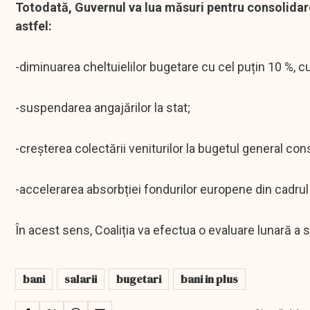
Totodată, Guvernul va lua măsuri pentru consolidare
astfel:
-diminuarea cheltuielilor bugetare cu cel puțin 10 %, cu e
-suspendarea angajărilor la stat;
-creșterea colectării veniturilor la bugetul general conso
-accelerarea absorbției fondurilor europene din cadrul
În acest sens, Coaliția va efectua o evaluare lunară a s
bani
salarii
bugetari
bani in plus