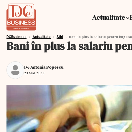
Actualitate
›
›
›
Bani în plus la salariu pentru bugeta
DCBusiness
Actualitate
Stiri
Bani în plus la salariu pe
De
Antonia Popescu
23 MAI 2022