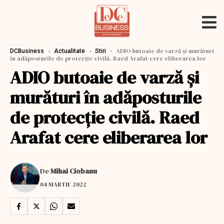
›
›
›
ADIO butoaie de varză şi murături
DCBusiness
Actualitate
Stiri
în adăposturile de protecție civilă. Raed Arafat cere eliberarea lor
ADIO butoaie de varză şi
murături în adăposturile
de protecție civilă. Raed
Arafat cere eliberarea lor
De
Mihai Ciobanu
04 MARTIE 2022