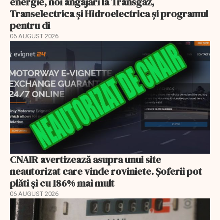
energie, noi angajări la Transgaz,
Transelectrica și Hidroelectrica și programul
pentru di
06 AUGUST 2026
CNAIR avertizează asupra unui site
neautorizat care vinde roviniete. Șoferii pot
plăti și cu 186% mai mult
06 AUGUST 2026