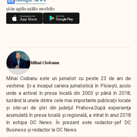
și în aplicațiile mobile
Mihai Ciobanu
Mihai Ciobanu este un jurnalist cu peste 23 de ani de
vechime. Şi-a început cariera jurnalistică în Ploieşti, acolo
unde a activat în presa locală din 2003 şi până în 2018,
lucrând la unele dintre cele mai importante publicaţii locale
şi site-uri de ştiri din judeţul Prahova.După experienţa
acumulată în presa locală şi regională, a intrat în anul 2018
în echipa DC News. În prezent este redactor-şef DC
Business şi redactor la DC News.