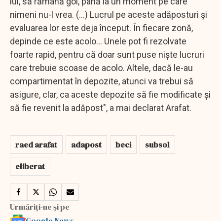
lui, să rămână gol, până la un moment pe care
nimeni nu-l vrea. (...) Lucrul pe aceste adăposturi şi
evaluarea lor este deja început. În fiecare zonă,
depinde ce este acolo... Unele pot fi rezolvate
foarte rapid, pentru că doar sunt puse nişte lucruri
care trebuie scoase de acolo. Altele, dacă le-au
compartimentat în depozite, atunci va trebui să
asigure, clar, ca aceste depozite să fie modificate şi
să fie revenit la adăpost", a mai declarat Arafat.
raed arafat
adapost
beci
subsol
eliberat
Urmăriți-ne și pe
Google News