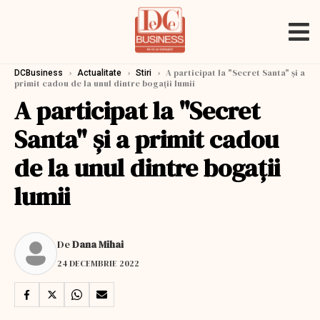
›
›
›
A participat la "Secret Santa" și a
DCBusiness
Actualitate
Stiri
primit cadou de la unul dintre bogații lumii
A participat la "Secret
Santa" și a primit cadou
de la unul dintre bogații
lumii
De
Dana Mihai
24 DECEMBRIE 2022