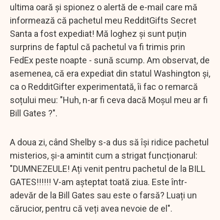
ultima oară și spionez o alertă de e-mail care mă
informează că pachetul meu RedditGifts Secret
Santa a fost expediat! Mă loghez și sunt puțin
surprins de faptul că pachetul va fi trimis prin
FedEx peste noapte - sună scump. Am observat, de
asemenea, că era expediat din statul Washington și,
ca o RedditGifter experimentată, îi fac o remarcă
soțului meu: "Huh, n-ar fi ceva dacă Moșul meu ar fi
Bill Gates ?".
A doua zi, când Shelby s-a dus să își ridice pachetul
misterios, și-a amintit cum a strigat funcționarul:
"DUMNEZEULE! Ați venit pentru pachetul de la BILL
GATES!!!!!! V-am așteptat toată ziua. Este într-
adevăr de la Bill Gates sau este o farsă? Luați un
cărucior, pentru că veți avea nevoie de el".