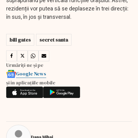
suprapunând pe verticală funcțiile orașului. Astfel,
rezidenții vor putea să se deplaseze în trei direcții:
în sus, în jos și transversal.
bill gates
secret santa
Urmăriți-ne și pe
Google News
și în aplicațiile mobile
Dana Mihai