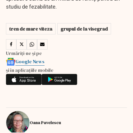
studiu de fezabilitate.
tren de mare viteza
grupul de la visegrad
Urmăriți-ne și pe
Google News
și în aplicațiile mobile
Oana Pavelescu