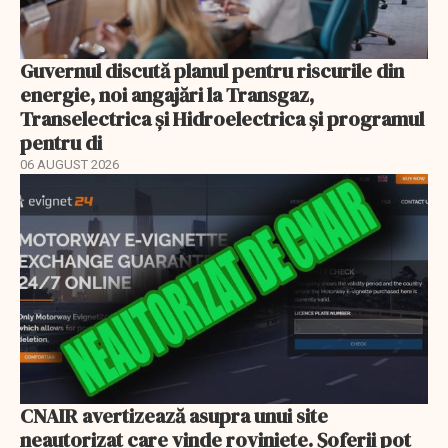
Guvernul discută planul pentru riscurile din
energie, noi angajări la Transgaz,
Transelectrica și Hidroelectrica și programul
pentru di
06 AUGUST 2026
CNAIR avertizează asupra unui site
neautorizat care vinde roviniete. Șoferii pot