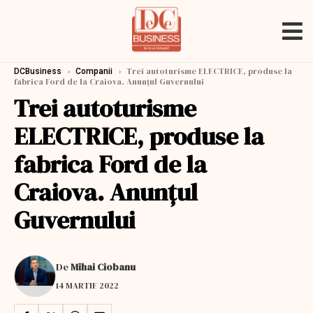
›
›
Trei autoturisme ELECTRICE, produse la
DCBusiness
Companii
fabrica Ford de la Craiova. Anunţul Guvernului
Trei autoturisme
ELECTRICE, produse la
fabrica Ford de la
Craiova. Anunţul
Guvernului
De
Mihai Ciobanu
14 MARTIE 2022