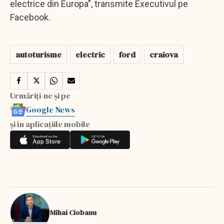
electrice din Europa”, transmite Executivul pe
Facebook.
autoturisme
electric
ford
craiova
Urmăriți-ne și pe
Google News
și în aplicațiile mobile
Mihai Ciobanu