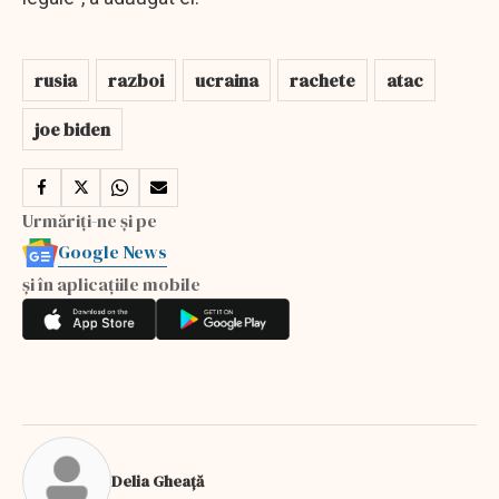
rusia
razboi
ucraina
rachete
atac
joe biden
Urmăriți-ne și pe
Google News
și în aplicațiile mobile
Delia Gheață