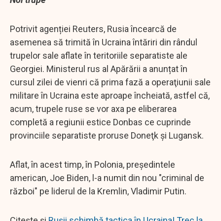
Potrivit agenției Reuters, Rusia încearcă de
asemenea să trimită în Ucraina întăriri din rândul
trupelor sale aflate în teritoriile separatiste ale
Georgiei. Ministerul rus al Apărării a anunțat în
cursul zilei de vienri că prima fază a operaţiunii sale
militare în Ucraina este aproape încheiată, astfel că,
acum, trupele ruse se vor axa pe eliberarea
completă a regiunii estice Donbas ce cuprinde
provinciile separatiste proruse Doneţk şi Lugansk.
Aflat, în acest timp, în Polonia, preşedintele
american, Joe Biden, l-a numit din nou "criminal de
război" pe liderul de la Kremlin, Vladimir Putin.
Citește și
Rușii schimbă tactica în Ucraina! Trec la