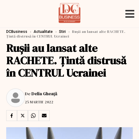
›
›
›
Rușii au lansat alte RACHETE.
DCBusiness
Actualitate
Stiri
Țintă distrusă în CENTRUL Ucrainei
Rușii au lansat alte
RACHETE. Țintă distrusă
în CENTRUL Ucrainei
De
Delia Gheață
25 MARTIE 2022