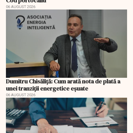
Cod portocaliu
06 AUGUST 2026
Dumitru Chisăliță: Cum arată nota de plată a
unei tranziții energetice eșuate
06 AUGUST 2026