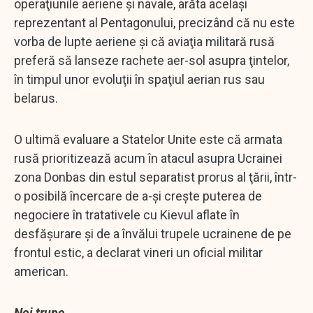
operaţiunile aeriene şi navale, arăta acelaşi
reprezentant al Pentagonului, precizând că nu este
vorba de lupte aeriene şi că aviaţia militară rusă
preferă să lanseze rachete aer-sol asupra ţintelor,
în timpul unor evoluţii în spaţiul aerian rus sau
belarus.
O ultimă evaluare a Statelor Unite este că armata
rusă prioritizează acum în atacul asupra Ucrainei
zona Donbas din estul separatist prorus al ţării, într-
o posibilă încercare de a-şi creşte puterea de
negociere în tratativele cu Kievul aflate în
desfăşurare şi de a învălui trupele ucrainene de pe
frontul estic, a declarat vineri un oficial militar
american.
Noi trupe