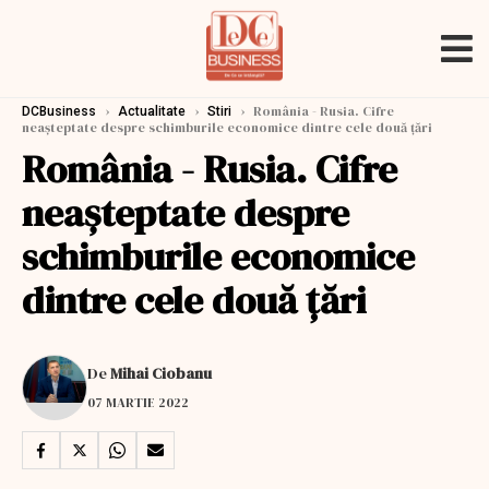
›
›
›
România - Rusia. Cifre
DCBusiness
Actualitate
Stiri
neaşteptate despre schimburile economice dintre cele două ţări
România - Rusia. Cifre
neaşteptate despre
schimburile economice
dintre cele două ţări
De
Mihai Ciobanu
07 MARTIE 2022