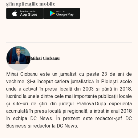
și în aplicațiile mobile
Mihai Ciobanu
Mihai Ciobanu este un jurnalist cu peste 23 de ani de
vechime. Şi-a început cariera jurnalistică în Ploieşti, acolo
unde a activat în presa locală din 2003 şi până în 2018,
lucrând la unele dintre cele mai importante publicaţii locale
şi site-uri de ştiri din judeţul Prahova.După experienţa
acumulată în presa locală şi regională, a intrat în anul 2018
în echipa DC News. În prezent este redactor-şef DC
Business şi redactor la DC News.