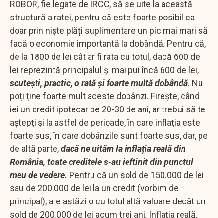
ROBOR, fie legate de IRCC, să se uite la această
structură a ratei, pentru că este foarte posibil ca
doar prin niște plăți suplimentare un pic mai mari să
facă o economie importantă la dobândă. Pentru că,
de la 1800 de lei cât ar fi rata cu totul, dacă 600 de
lei reprezintă principalul și mai pui încă 600 de lei,
scutești, practic, o rată și foarte multă dobândă
. Nu
poți ține foarte mult aceste dobânzi. Firește, când
iei un credit ipotecar pe 20-30 de ani, ar trebui să te
aștepți și la astfel de perioade, în care inflația este
foarte sus, în care dobânzile sunt foarte sus, dar, pe
de altă parte,
dacă ne uităm la inflația reală din
România, toate creditele s-au ieftinit din punctul
meu de vedere.
Pentru că un sold de 150.000 de lei
sau de 200.000 de lei la un credit (vorbim de
principal), are astăzi o cu totul altă valoare decât un
sold de 200.000 de lei acum trei ani. Inflația reală,