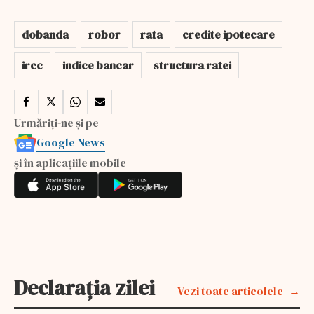
dobanda
robor
rata
credite ipotecare
ircc
indice bancar
structura ratei
Urmăriți-ne și pe
Google News
și în aplicațiile mobile
Declarația zilei
Vezi toate articolele