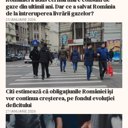
gaze din ultimii ani. Dar ce a salvat România
de la întreruperea livrării gazelor?
25 IANUARIE 2026
Citi estimează că obligațiunile României își
vor continua creșterea, pe fondul evoluției
deficitului
21 IANUARIE 2026