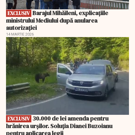
Barajul Mihăileni, explicațiile
EXCLUSIV
ministrului Mediului după anularea
autorizației
14 MARTIE 2026
EXCLUSIV
30.000 de lei amenda pentru
EXCLUSIV
hrănirea urșilor. Soluția Dianei Buzoianu
pentru aplicarea legii