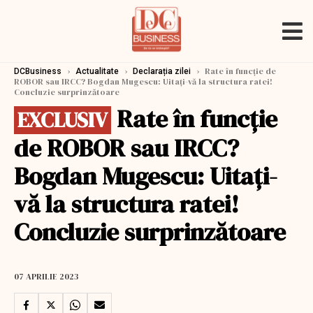
›
›
›
Rate în funcție de
DCBusiness
Actualitate
Declarația zilei
ROBOR sau IRCC? Bogdan Mugescu: Uitați-vă la structura ratei!
Concluzie surprinzătoare
Rate în funcție
EXCLUSIV
de ROBOR sau IRCC?
Bogdan Mugescu: Uitați-
vă la structura ratei!
Concluzie surprinzătoare
07 APRILIE 2023