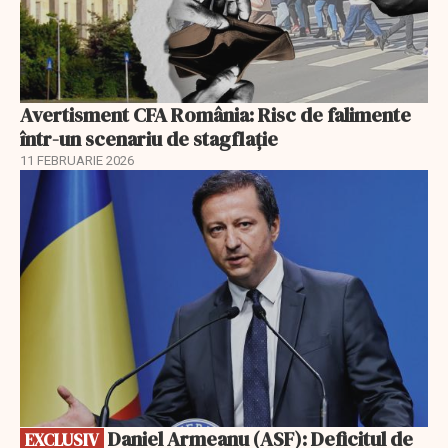
Avertisment CFA România: Risc de falimente
într-un scenariu de stagflație
11 FEBRUARIE 2026
EXCLUSIV
Daniel Armeanu (ASF): Deficitul de
EXCLUSIV