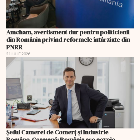
Amcham, avertisment dur pentru politicienii
din România privind reformele întârziate din
PNRR
21 IULIE 2026
Șeful Camerei de Comerț și Industrie
Româno-Germană: România are nevoie