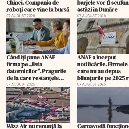
Chinei. Compania de
barjele vor fi scufu
roboți care vine la bursă
astăzi în Dunăre
07 AUGUST 2026
07 AUGUST 2026
Când îți pune ANAF
ANAF a început
firma pe „lista
notificările. Firmele
datornicilor”. Pragurile
care nu au depus
de la care restanțele
bilanțurile pe 2025 
devin publice
să ajungă inactive fi
07 AUGUST 2026
07 AUGUST 2026
Wizz Air nu renunță la
Cernavodă funcțion