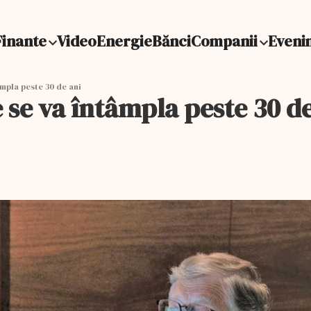
Finante
Video
Energie
Bănci
Companii
Eveni
tâmpla peste 30 de ani
Ce se va întâmpla peste 30 d