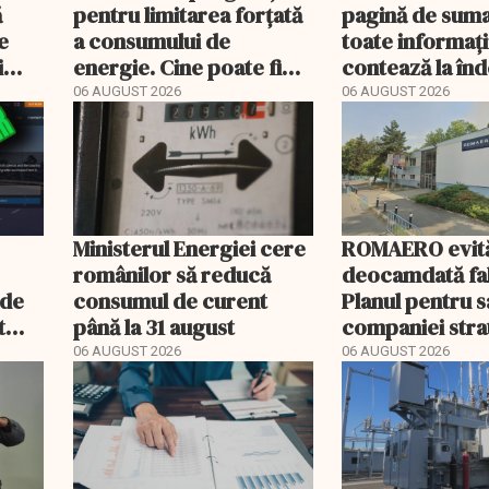
ă
pentru limitarea forțată
pagină de suma
e
a consumului de
toate informați
i
energie. Cine poate fi
contează la î
deconectat
06 AUGUST 2026
06 AUGUST 2026
Ministerul Energiei cere
ROMAERO evit
românilor să reducă
deocamdată fal
nde
consumul de curent
Planul pentru 
t
până la 31 august
companiei stra
mult
fost confirmat
06 AUGUST 2026
06 AUGUST 2026