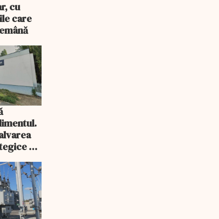
r, cu
ile care
ndemână
ă
imentul.
salvarea
tegice a