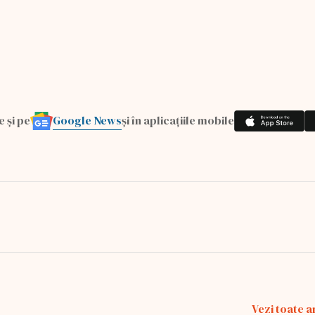
Google News
e și pe
și în aplicațiile mobile
Vezi toate a