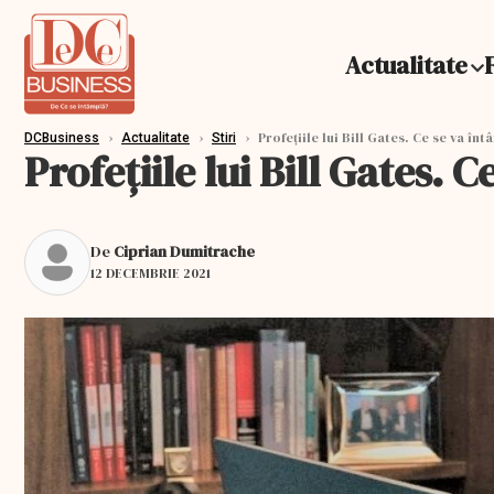
Actualitate
›
›
›
Profețiile lui Bill Gates. Ce se va în
DCBusiness
Actualitate
Stiri
Profețiile lui Bill Gates. 
De
Ciprian Dumitrache
12 DECEMBRIE 2021