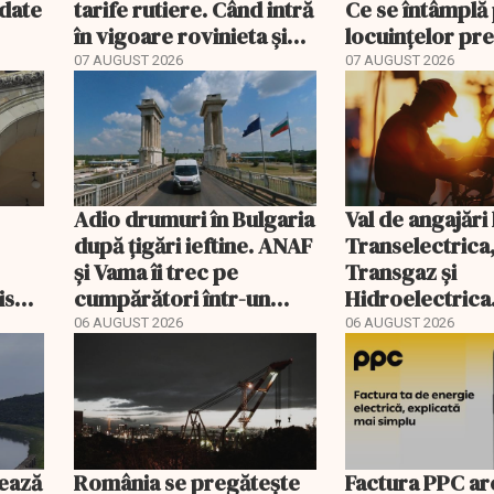
ndate
tarife rutiere. Când intră
Ce se întâmplă 
în vigoare rovinieta și
locuințelor p
TollRo
07 AUGUST 2026
07 AUGUST 2026
Adio drumuri în Bulgaria
Val de angajări 
după țigări ieftine. ANAF
Transelectrica
și Vama îi trec pe
Transgaz și
riscă
cumpărători într-un
Hidroelectrica
scal
registru electronic
400 de posturi
06 AUGUST 2026
06 AUGUST 2026
ează
România se pregătește
Factura PPC ar