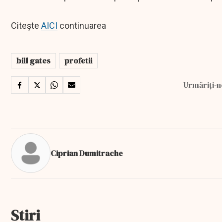
Citește
AICI
continuarea
bill gates
profetii
Urmăriți-n
Ciprian Dumitrache
Stiri