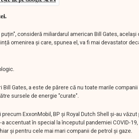
ei.
e puțin", consideră miliardarul american Bill Gates, același 
nință omenirea și care, spunea el, va fi mai devastator dec
ologic.
ri Bill Gates, a este de părere că nu toate marile companii
către sursele de energie "curate".
 precum ExxonMobil, BP și Royal Dutch Shell și-au văzut 
e s-a accentuat în special la începutul pandemiei COVID-19,
hiar și pentru cele mai mari companii de petrol și gaze.