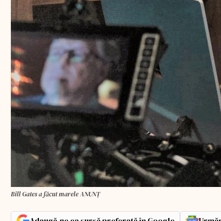
Bill Gates a făcut marele ANUNȚ
Adaugă-ne ca sursă preferată în Google
Urmăr