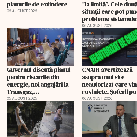
planurile de extindere
”la limită”. Cele dou
situații care pot pun
06 AUGUST 2026
probleme sistemulu
energetic
06 AUGUST 2026
Guvernul discută planul
CNAIR avertizează
pentru riscurile din
asupra unui site
energie, noi angajări la
neautorizat care vi
Transgaz,
roviniete. Șoferii po
Transelectrica și
plăti și cu 186% mai 
06 AUGUST 2026
06 AUGUST 2026
Hidroelectrica și
programul pentru di