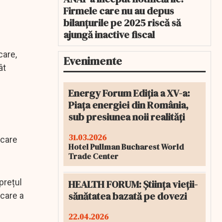
Firmele care nu au depus
bilanțurile pe 2025 riscă să
ajungă inactive fiscal
care,
Evenimente
ât
Energy Forum Ediția a XV-a:
Piața energiei din România,
sub presiunea noii realități
31.03.2026
 care
Hotel Pullman Bucharest World
Trade Center
prețul
HEALTH FORUM: Știința vieții-
sănătatea bazată pe dovezi
 care a
22.04.2026