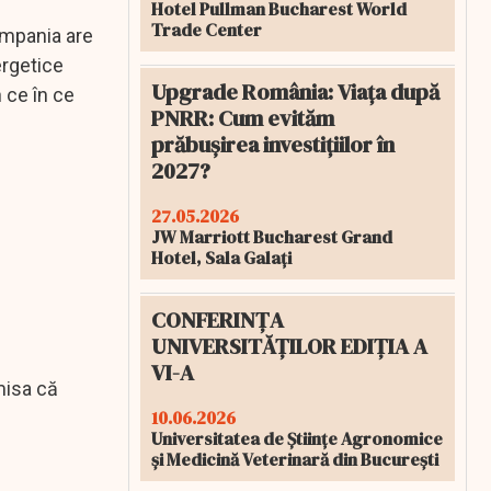
Hotel Pullman Bucharest World
Trade Center
ompania are
ergetice
Upgrade România: Viața după
n ce în ce
PNRR: Cum evităm
prăbușirea investițiilor în
2027?
27.05.2026
JW Marriott Bucharest Grand
Hotel, Sala Galați
CONFERINȚA
UNIVERSITĂȚILOR EDIȚIA A
VI-A
emisa că
10.06.2026
Universitatea de Științe Agronomice
și Medicină Veterinară din București