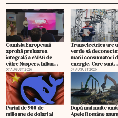
Comisia Europeană
Transelectrica are 
aprobă preluarea
verde să deconecte
integrală a eMAG de
marii consumatori 
către Naspers. Iulian
energie. Care sunt
Stanciu iese din
condițiile
07 AUGUST 2026
07 AUGUST 2026
acționariat
Pariul de 900 de
După mai multe amâ
milioane de dolari al
Apele Române anunț