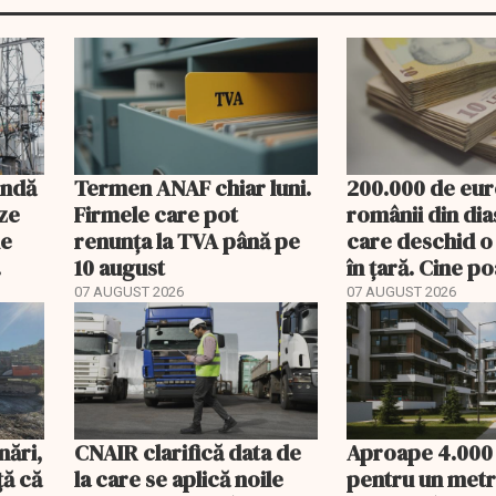
undă
Termen ANAF chiar luni.
200.000 de eur
ze
Firmele care pot
românii din di
de
renunța la TVA până pe
care deschid o
10 august
în țară. Cine p
banii și ce treb
07 AUGUST 2026
07 AUGUST 2026
rambursat
nări,
CNAIR clarifică data de
Aproape 4.000
ă că
la care se aplică noile
pentru un metr