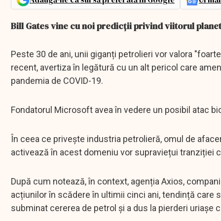
Bill Gates vine cu noi predicții privind viitorul planet
Peste 30 de ani, unii giganți petrolieri vor valora "foart
recent, avertiza în legătură cu un alt pericol care ame
pandemia de COVID-19.
Fondatorul Microsoft avea în vedere un posibil atac bi
În ceea ce privește industria petrolieră, omul de aface
activează în acest domeniu vor supraviețui tranziției 
După cum notează, în context, agenția Axios, companii
acțiunilor în scădere în ultimii cinci ani, tendință car
subminat cererea de petrol și a dus la pierderi uriașe c