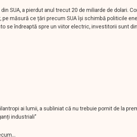
din SUA, a pierdut anul trecut 20 de miliarde de dolari. C
ar, pe măsură ce țări precum SUA își schimbă politicile en
 se îndreaptă spre un viitor electric, investitorii sunt di
ilantropi ai lumii, a subliniat că nu trebuie pornit de la pr
anți industriali”
ecum...