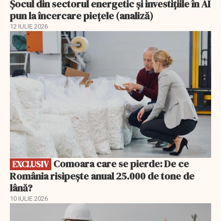
Șocul din sectorul energetic și investițiile în AI
pun la încercare piețele (analiză)
12 IULIE 2026
EXCLUSIV
Comoara care se pierde: De ce
EXCLUSIV
România risipește anual 25.000 de tone de
lână?
10 IULIE 2026