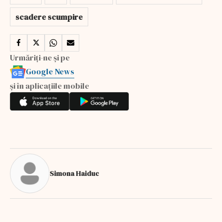
scadere scumpire
Urmăriți-ne și pe
Google News
și în aplicațiile mobile
Simona Haiduc