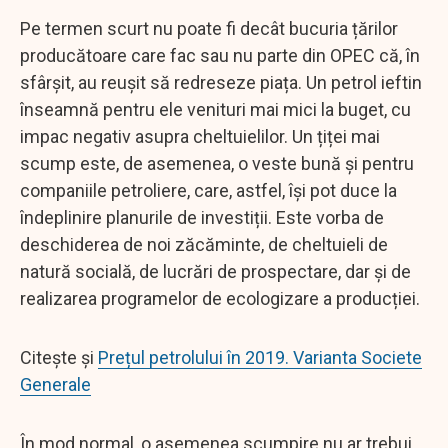
Pe termen scurt nu poate fi decât bucuria țărilor
producătoare care fac sau nu parte din OPEC că, în
sfârșit, au reușit să redreseze piața. Un petrol ieftin
înseamnă pentru ele venituri mai mici la buget, cu
impac negativ asupra cheltuielilor. Un țiței mai
scump este, de asemenea, o veste bună și pentru
companiile petroliere, care, astfel, își pot duce la
îndeplinire planurile de investiții. Este vorba de
deschiderea de noi zăcăminte, de cheltuieli de
natură socială, de lucrări de prospectare, dar și de
realizarea programelor de ecologizare a producției.
Citește și
Prețul petrolului în 2019. Varianta Societe
Generale
În mod normal, o asemenea scumpire nu ar trebui