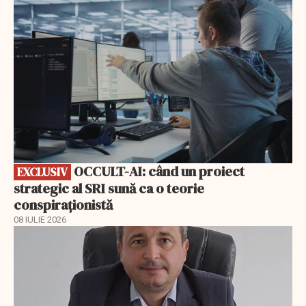
OCCULT-AI: când un proiect
EXCLUSIV
strategic al SRI sună ca o teorie
conspiraționistă
08 IULIE 2026