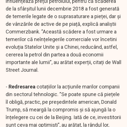
influențează prețul petrolului, pentru că scăderea
de la sfârșitul lunii decembrie 2018 a fost generată
de temerile legate de o suprasaturare a pieței, dar și
de vânzările de active de pe piață, explică analiștii
Commerzbank. ”Această scădere a fost urmare a
temerilor că neînțelegerile comerciale vor încetini
evoluția Statelor Unite și a Chinei, reducând, astfel,
cererea la petrol din partea a două economii
importante ale lumii”, au arătat experții, citați de Wall
Street Journal.
-
Redresarea
cotațiilor la acțiunile marilor companii
din sectorul tehnologic. ”Se poate spune că piețele
îl obligă, practic, pe președintele american, Donald
Trump, să meargă la compromis și să ajungă la o
înțelegere cu cei de la Beijing. Iată de ce, investitorii
sunt ceva mai optimiști”, au arătat, la rândul lor,