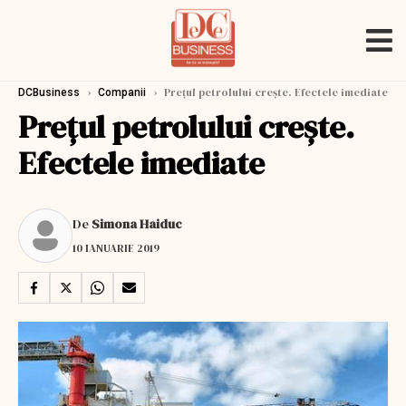
›
›
Prețul petrolului crește. Efectele imediate
DCBusiness
Companii
Prețul petrolului crește.
Efectele imediate
De
Simona Haiduc
10 IANUARIE 2019