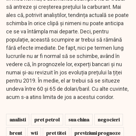
să antreze și creșterea prețului la carburant. Mai
ales că, potrivit analiștilor, tendința actuală se poate
schimba în orice clipă și nimeni nu poate anticipa
ce se va întâmpla mai departe. Deci, pentru
populație, această scumpire ar trebui să rămână
fără efecte imediate. De fapt, nici pe termen lung
lucrurile nu ar fi normal să se schimbe, având în
vedere că, în prognozele lor, experți bancari și nu
numai și-au revizuit în jos evoluția prețului la țiței
pentru 2019. În medie, el ar trebui să se situeze
undeva între 60 și 65 de dolari/baril. Cu alte cuvinte,
acum s-a atins limita de jos a acestui coridor.
analisti
pret petrol
sua china
negocieri
brent
wti
pret titei
previziuni prognoze