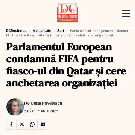
›
›
›
Parlamentul European condamnă
DCBusiness
Actualitate
Stiri
FIFA pentru fiasco-ul din Qatar și cere anchetarea organizației
Parlamentul European
condamnă FIFA pentru
fiasco-ul din Qatar și cere
anchetarea organizației
De
Oana Pavelescu
24 NOIEMBRIE 2022