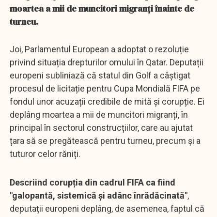
moartea a mii de muncitori migranți înainte de
turneu.
Joi, Parlamentul European a adoptat o rezoluție
privind situația drepturilor omului în Qatar. Deputații
europeni subliniază că statul din Golf a câștigat
procesul de licitație pentru Cupa Mondială FIFA pe
fondul unor acuzații credibile de mită și corupție. Ei
deplâng moartea a mii de muncitori migranți, în
principal în sectorul construcțiilor, care au ajutat
țara să se pregătească pentru turneu, precum și a
tuturor celor răniți.
Descriind corupția din cadrul FIFA ca fiind
"galopantă, sistemică și adânc înrădăcinată"
,
deputații europeni deplâng, de asemenea, faptul că