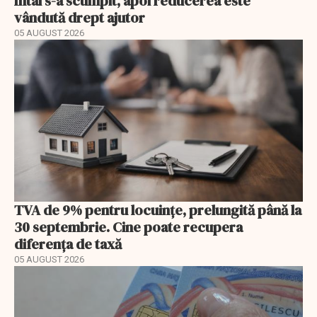
Întâi s-a scumpit, apoi reducerea este
vândută drept ajutor
05 AUGUST 2026
TVA de 9% pentru locuințe, prelungită până la
30 septembrie. Cine poate recupera
diferența de taxă
05 AUGUST 2026
EXCLUSIV