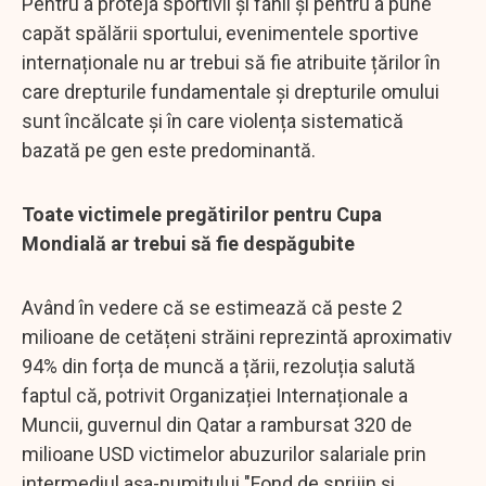
Pentru a proteja sportivii și fanii și pentru a pune
capăt spălării sportului, evenimentele sportive
internaționale nu ar trebui să fie atribuite țărilor în
care drepturile fundamentale și drepturile omului
sunt încălcate și în care violența sistematică
bazată pe gen este predominantă.
Toate victimele pregătirilor pentru Cupa
Mondială ar trebui să fie despăgubite
Având în vedere că se estimează că peste 2
milioane de cetățeni străini reprezintă aproximativ
94% din forța de muncă a țării, rezoluția salută
faptul că, potrivit Organizației Internaționale a
Muncii, guvernul din Qatar a rambursat 320 de
milioane USD victimelor abuzurilor salariale prin
intermediul așa-numitului "Fond de sprijin și