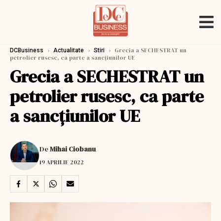
›
›
›
Grecia a SECHESTRAT un
DCBusiness
Actualitate
Stiri
petrolier rusesc, ca parte a sancțiunilor UE
Grecia a SECHESTRAT un
petrolier rusesc, ca parte
a sancțiunilor UE
De
Mihai Ciobanu
19 APRILIE 2022