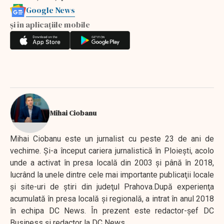
Google News
și în aplicațiile mobile
Mihai Ciobanu
Mihai Ciobanu este un jurnalist cu peste 23 de ani de
vechime. Şi-a început cariera jurnalistică în Ploieşti, acolo
unde a activat în presa locală din 2003 şi până în 2018,
lucrând la unele dintre cele mai importante publicaţii locale
şi site-uri de ştiri din judeţul Prahova.După experienţa
acumulată în presa locală şi regională, a intrat în anul 2018
în echipa DC News. În prezent este redactor-şef DC
Business şi redactor la DC News.