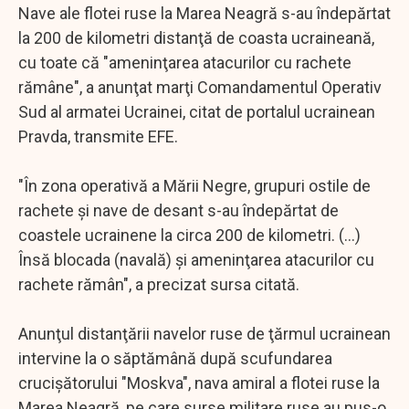
Nave ale flotei ruse la Marea Neagră s-au îndepărtat
la 200 de kilometri distanţă de coasta ucraineană,
cu toate că "ameninţarea atacurilor cu rachete
rămâne", a anunţat marţi Comandamentul Operativ
Sud al armatei Ucrainei, citat de portalul ucrainean
Pravda, transmite EFE.
"În zona operativă a Mării Negre, grupuri ostile de
rachete şi nave de desant s-au îndepărtat de
coastele ucrainene la circa 200 de kilometri. (...)
Însă blocada (navală) şi ameninţarea atacurilor cu
rachete rămân", a precizat sursa citată.
Anunţul distanţării navelor ruse de ţărmul ucrainean
intervine la o săptămână după scufundarea
crucişătorului "Moskva", nava amiral a flotei ruse la
Marea Neagră, pe care surse militare ruse au pus-o